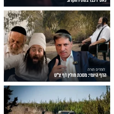
נאט"ו כבר בסתיו הקרוב
לומדים תורה
הדף היומי: מסכת חולין דף צ"ט