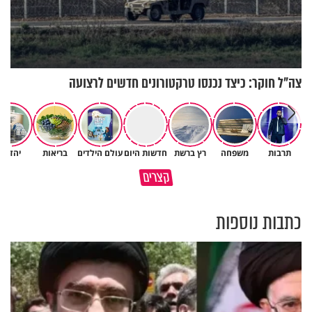
צה"ל חוקר: כיצד נכנסו טרקטורונים חדשים לרצועה
תרבות
משפחה
רץ ברשת
חדשות היום
עולם הילדים
בריאות
יהדות
גם ׳הרע׳ זה הרחמים של בורא
קצרים
מדוע האמונה נמשלה למלח?
עולם
כתבות נוספות