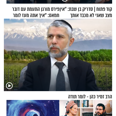
קוד פתוח | סדריק בן שבת: "אין
פירס מורגן התעמת עם דובר
מצב שאני לא מכבד אותך
חמאס: "איך אתה מעז לומר
בבוקר בהנחת תפילין"
שלא ביצעתם פשעי מלחמה?!"
הרב זמיר כהן - לומר תודה