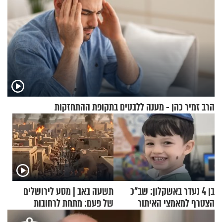
הרב זמיר כהן - מענה ללבטים בתקופת ההתחזקות
בן 4 נעדר באשקלון: שב"כ
תשעה באב | מסע לירושלים
הצטרף למאמצי האיתור
של פעם: מתחת לרחובות
ירושלים