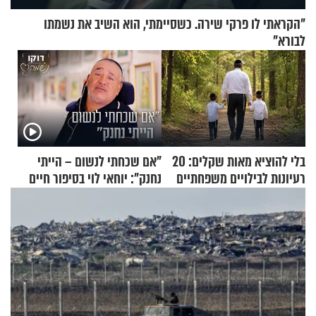
"הקראתי לו פרקי שירה. כשסיימתי, הוא השיב את נשמתו
לבורא"
בלי להוציא מאות שקלים: 20
"אם שכחתי לנשום – הייתי
רעיונות לבילויים משפחתיים
נחנק": יוחאי לוי בסיפור חיים
כמעט בחינם
מעורר השראה