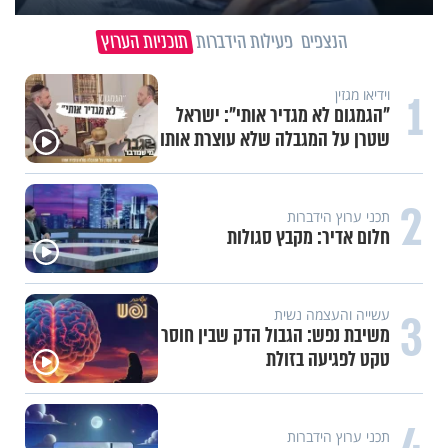
הנצפים
פעילות הידברות
תוכניות הערוץ
1
וידיאו מגזין
"הגמגום לא מגדיר אותי": ישראל
שטרן על המגבלה שלא עוצרת אותו
2
תכני ערוץ הידברות
חלום אדיר: מקבץ סגולות
3
עשייה והעצמה נשית
משיבת נפש: הגבול הדק שבין חוסר
טקט לפגיעה בזולת
4
תכני ערוץ הידברות