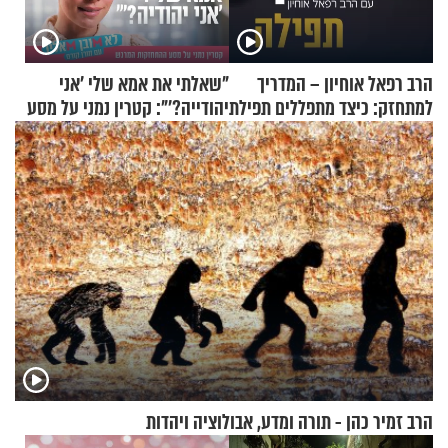
הרב רפאל אוחיון – המדריך
"שאלתי את אמא שלי 'אני
למתחזק: כיצד מתפללים תפילת
יהודייה?'": קטרין נמני על מסע
שמונה עשרה?
ההתחזקות המרגש
הרב זמיר כהן - תורה ומדע, אבולוציה ויהדות