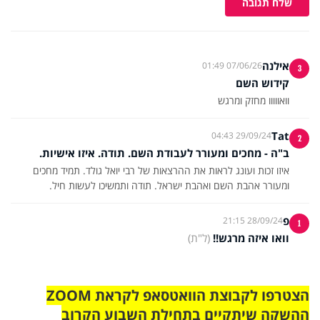
שלח תגובה
אילנה
07/06/26 01:49
3
קידוש השם
וואווווו מחזק ומרגש
Tat
29/09/24 04:43
2
ב"ה - מחכים ומעורר לעבודת השם. תודה. איזו אישיות.
איזו זכות ועונג לראות את ההרצאות של רבי יואל גולד. תמיד מחכים
ומעורר אהבת השם ואהבת ישראל. תודה ותמשיכו לעשות חיל.
פ
28/09/24 21:15
1
וואו איזה מרגש!!
(ל"ת)
הצטרפו לקבוצת הוואטסאפ לקראת ZOOM
ההשקה שיתקיים בתחילת השבוע הקרוב