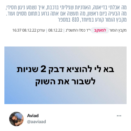
מה אכלתי בדיאטה, האוזניות שגיליתי ברכבת, איך נשמע ניגון חסידי,
מה הבעיה ביום ראשון, מה תעשה אם אתה גרוע בתחום מסוים ועוד.
מקבץ הומור קורע במיוחד, 810 במספר
למעקב
מקבץ הומור
י"ד כסלו התשפ"ג
|
08.12.22
|
עודכן
08.12.22 16:37