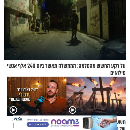
על רקע החשש מהסלמה: הממשלה תאשר גיוס 240 אלף אנשי
מילואים
X
תשעה באב | מסע לירושלים
קוד פתוח | דניאל ברגר: "ה-7
של פעם: קולות מלחמה מהר
באוקטובר גרם לי לחפש