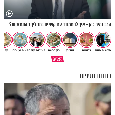
הרב זמיר כהן - איך להתמודד עם קשיים בתהליך ההתחזקות?
חדשות היום
בריאות
יהדות
רץ ברשת
לומדים תורה
דעות וטורים
תרבות
גם ׳הרע׳ זה הרחמים של בורא
קצרים
מדוע האמונה נמשלה למלח?
עולם
כתבות נוספות