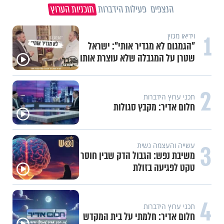
הנצפים
פעילות הידברות
תוכניות הערוץ
וידיאו מגזין
1
פגיעה עצמית וחרדות – איך מכילים
את זה? זוגיות במבחן, הפעם עם
יהודית ואלתר כהן
2
כתבות מגזין
"הקראתי לו פרקי שירה. כשסיימתי,
הוא השיב את נשמתו לבורא"
3
סלבס בהתחזקות
ננסי ברנדס: "יש לי 4 ילדים. הקשר
הכי טוב - עם הבת החרדית"
4
וידיאו מגזין
"אין לי יד, וזו לא מחלה": כרמל יוגב
על החיסרון שהפך לגעגוע