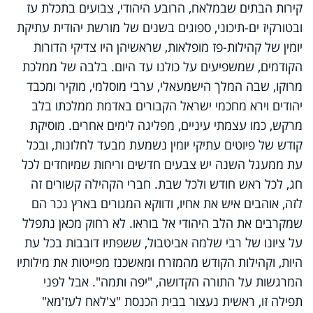
קירות הבתים שבמלאח, הרובע היהודי, צבועים בתכלת עז
ובטורקיז ים-תיכוני, ספוגים בשנים של מורשת יהודית עתיקת
יומין של קהילות-פז מופלאות, שראשיהן היו צדיקי הדורות
הקודמים, שמשפיעים על כולנו עד היום. בלבה של ממלכת
מרוקו, שבה המלך הישמעאלי, ערבי מוסלמי, מוקיר ומכבד
יהודים וירא מחכמי ישראל הקבורים באדמת ממלכתו בלב
מרקש, כמו עצמתי עיניים, מפליגה לימים אחרים. מוסיקת
קודש של פיוטים עתיקי יומין נשמעת מבעד לחלונות, ובכל
עת ממעגל השנה יש צבעים חדשים וריחות שמיוחדים לכל
חג, לכל ראש חודש ולכל שבת. חברי הקהילה קשורים זה
לזה, אוהבים איש את אחיו, ודווקא המגורים בארץ נכר הם
שמקרבים את הלב היהודי אל בוראו. לא רחוק מכאן נתפלל
על ציונו של רבי שלמה אביטבול, ששפתיו דובבות בכל עת
היות, וקהילות הקודש מהמזרח ומאשכנז מפייטות את מילותיו
המרגשות על התורה הקדושה, "יפה ותמה". אבל לפני
תפילה זו, ראשית נעצור בבית הכנסת "צ'לאח לעז'מא"