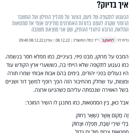
איך בדיוק?
הגעגוע לתקופה של פעם, הצער על תהליך החילון ועל המשבר
הרוחני שקרה לעמנו בדורות האחרונים מוליכים אותי אל סמטאות
המלאח, הרובע היהודי העתיק, שם אני מוצאת תשובה
למעקב
גלית לוי
י"ד כסלו התשפ"ג
|
08.12.22
|
עודכן
08.12.22 09:40
המבט על מרוקו, מבט פיזי, בעיניים, כמו ממלא חסר בנשמה.
כמו געגוע לתקופה שלא הייתי בה, כששערי ארץ הקודש עוד
היו נעולים בפני יהודים, בימים בהם אבות אבותי שמרו תורה
ומצוות, עד שחלק מהחיבור הזה הפך רופף למשך דור ושניים
בשל האווירה שנכפתה עליהם כשהגיעו ארצה.
אבל כאן, בין הסמטאות, כמו מתנגן לו השיר המוכר:
זֶה מָקוֹם אֲשֶׁר נִשְׁאָר רָחוֹק
בְּלִי שִׁירֵי שַׁבָּת, תְּפִלָּה וּצְחוֹק
סִמְטָאוֹת צָרוֹת מוּל יָם גָּדוֹל