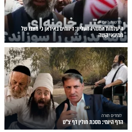
חדשות היום
היעלמות המנהיג העליון: דיווחים באיראן כי מצבו של
חמינאי קשה
לומדים תורה
הדף היומי: מסכת חולין דף צ"ט