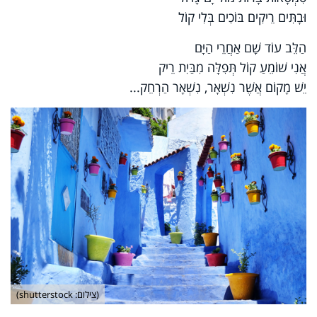
וּבָתִּים רֵיקִים בּוֹכִים בְּלִי קוֹל
הַלֵּב עוֹד שָׁם אַחֲרֵי הַיָּם
אֲנִי שׁוֹמֵעַ קוֹל תְּפִלָּה מִבַּיִת רֵיק
יֵשׁ מָקוֹם אֲשֶׁר נִשְׁאָר, נִשְׁאָר הַרְחֵק...
(צילום: shutterstock)