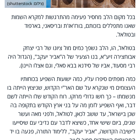
(צילום: shutterstock)
בכל מקום הלב מחסיר פעימה מהתרגשות למקרא השמות
שאנו מתפללים בזכותם, בורז'אז'ת ובריסאני, בארפוד
ובטולאל.
בטולאל, הו, הלב נשפך כמים מול ציונו של רבי יצחק
אבוחצירה זיע"א, בנו הצעיר של ה"אביר יעקב", (הגדול היה
רבי מסעוד, אביו של סידנא בבא סאלי, וגם אצלו היינו).
כמה מופתים סיפרו עליו, כמה ישועות השפיע בכוחותיו
העצומים מי שנקרא על שם האר"י הקדוש, שניצוץ הייתה בו
מנשמתו – כך חשו גדולי מרוקו. רוח הקודש שלו הייתה לשם
דבר, ואף השפיע לזמן מה על בני ארץ הקודש בתקופה בה
שכן בישראל, עד ששב לכאן, לטולאל, ולפני מאה ועשר
שנים, ביום שישי אחד, כשיצא לדבר עם נדיבי עם שיסייעו
לישיבה הקדושה, "אביר יעקב", ללימוד התורה, פגעה בו יד