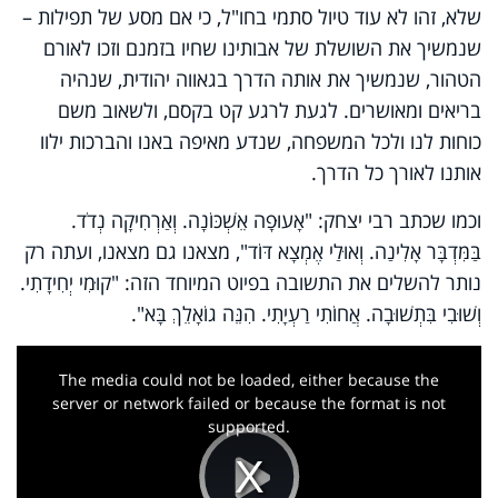
שלא, זהו לא עוד טיול סתמי בחו"ל, כי אם מסע של תפילות –
שנמשיך את השושלת של אבותינו שחיו בזמנם וזכו לאורם
הטהור, שנמשיך את אותה הדרך בגאווה יהודית, שנהיה
בריאים ומאושרים. לגעת לרגע קט בקסם, ולשאוב משם
כוחות לנו ולכל המשפחה, שנדע מאיפה באנו והברכות ילוו
אותנו לאורך כל הדרך.
וכמו שכתב רבי יצחק: "אָעוּפָה אֵשְׁכּוֹנָה. וְאַרְחִיקָה נְדֹד.
בַּמִּדְבָּר אָלִינַה. וְאוּלַי אֶמְצָא דּוֹד", מצאנו גם מצאנו, ועתה רק
נותר להשלים את התשובה בפיוט המיוחד הזה:
"
קוּמִי יְחִידָתִי.
וְשׁוּבִי בִּתְשׁוּבָה. אֲחוֹתִי רַעְיָתִי. הִנֵּה גוֹאָלֵךְ בָּא
"
.
This
is
a
The media could not be loaded, either because the
modal
window.
server or network failed or because the format is not
supported.