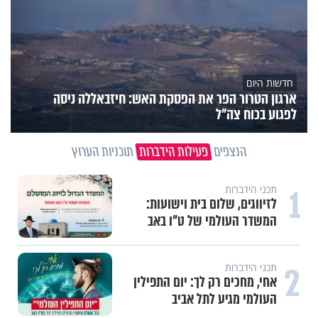
חדשות היום
ארגון הטרור הפר את הפסקת האש: חיזבאללה ניסה
לפגוע בכוח צה"ל
הנצפים
פעילות הידברות
תוכניות הערוץ
1
תכני הידברות
לזיווגים, שלום בית וישועות:
המשדר העולמי של ט"ו באב
2
תכני הידברות
אחי, מחכים רק לך: יום התפילין
העולמי מגיע לתל אביב