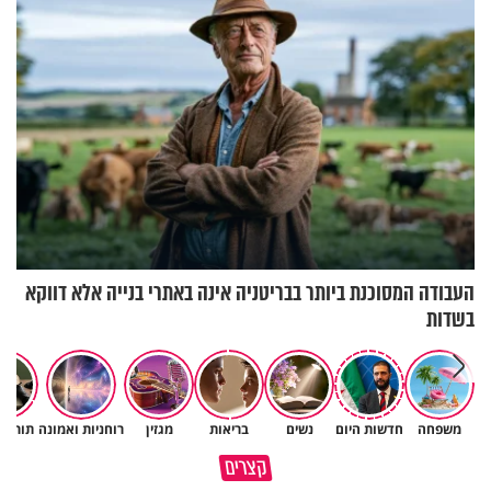
העבודה המסוכנת ביותר בבריטניה אינה באתרי בנייה אלא דווקא
בשדות
משפחה
חדשות היום
נשים
בריאות
מגזין
רוחניות ואמונה
תורה 
תעצרו לפני שאתם מוציאים דיבה
קצרים
על ציבור שלם
מתכון ל׳שבת שלום׳