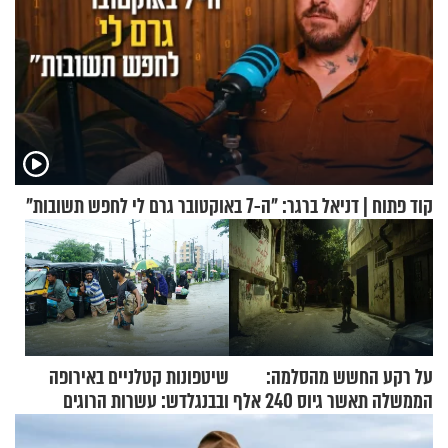
קוד פתוח | דניאל ברגר: "ה-7 באוקטובר גרם לי לחפש תשובות"
על רקע החשש מהסלמה:
שיטפונות קטלניים באירופה
הממשלה תאשר גיוס 240 אלף
ובבנגלדש: עשרות הרוגים
אנשי מילואים
ומיליון נפגעים