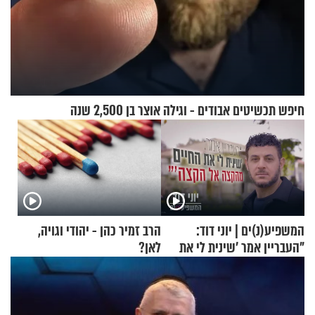
חיפש תכשיטים אבודים - וגילה אוצר בן 2,500 שנה
המשפיע(נ)ים | יוני דוד:
הרב זמיר כהן - יהודי וגויה,
"העבריין אמר 'שינית לי את
לאן?
החיים מהקצה אל הקצה'"