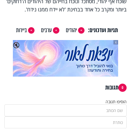
שוכח אף יהודי, מסתכל ונוכח בחייהם של היהודים ה'רחוקים'
ביותר ומקרב כל אחד בבחינת 'לא יידח ממנו נידח'.
תגיות ועדכונים:
יהודים
ערבים
ביירות
X
🔇
תגובות
0
הוסיפו תגובה