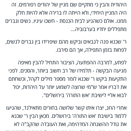
היהודית והבין כי מתקיים שם מניין של יהודים רפורמים. זה
היה המניין היחידי, ולא הייתה לו ברירה אלא להיות חלק
ממנו. אולם כשהגיע לבית הכנסת - חשכו עיניו. נשים וגברים
מתפללים יחדיו בערבוביה...
ר' שכנא פנה לגבאים וביקש מהם שיפרידו בין גברים לנשים,
לפחות בזמן התפילה, אך הם סירבו.
לפתע, למרבה ההפתעה, הציבור התחיל להבין מאיפה
מגיעה הבקשה - תלמידו של רב חשוב ביותר, והסכים. לפני
התקיעות ביקש ר' שכנא לומר מספר מילים לקהל, וכשחתם
את דבריו אמר ש"מי שרוצה לשמוע יותר על היהדות, יכול
לבוא אליי לישיבת 'אש התורה' בירושלים".
אחרי החג, יצרו איתו קשר שלושה בחורים מתאילנד, שהגיעו
ללמוד בישיבת 'אש התורה' בירושלים. מכאן הבין ר' שכנא
את גודל ההשגחה המדהימה, ואת העובדה שהקב"ה לא