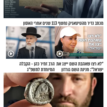
מכתב נדיר מהטיטאניק נחשף 113 שנים אחרי האסון
"לא רצו שאהבת השם ייצג את
הרב זמיר כהן - הקבלה
ישראל": חנינת השם גורדון
המיוחדת לתשפ"ג
בריאיון מעורר השראה