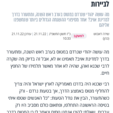
לביירות
מה עושה יהודי שנרדם במטוס בערב ראש השנה, ומתעורר בדרך
למדינת אויב? אחד מסיפורי ההשגחה הגדולים ביותר שנחשפנו
אליהם
שירה דאבוש
כ"ז חשון התשפ"ג
|
21.11.22
|
עודכן
21.11.22
למעקב
(כהן)
10:33
מה עושה יהודי שנרדם במטוס בערב ראש השנה, ומתעורר
בדרך למדינת אויב? תאמינו או לא, אבל זה בדיוק מה שקרה
לרבי שכנא זאהן, שהיה לא אחר מאשר תלמידו של החפץ
חיים.
רבי שכנא היה בדרכו מאמריקה לארץ ישראל והיה צריך
להחליף מטוס באמצע הדרך, אך בטעות נרדם - ורק
כשהתעורר, הבין את גודל הטעות: "כל האנשים שטסו איתי
בטיסה הראשונה התחלפו, ופתאום כולם מסביב היו רק
ערבים. שאלתי להיכן אנחנו טסים ונאמר לי כי המטוס בדרך