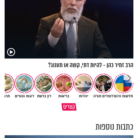
הרב זמיר כהן - להיות דתי, קשה או תענוג?
חדשות היום
לומדים תורה
יהדות
בריאות
רץ ברשת
דעות וטורים
תרבות
תעצרו לפני שאתם מוציאים דיבה
קצרים
על ציבור שלם
מתכון ל׳שבת שלום׳
כתבות נוספות