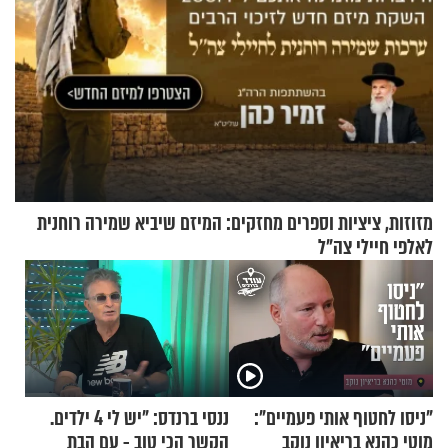
מזוזות, ציציות וספרים מחזקים: המיזם שיביא שמירה רוחנית
לאלפי חיילי צה"ל
"ניסו לחטוף אותי פעמיים":
ננסי ברנדס: "יש לי 4 ילדים.
מוטי כהנא בריאיון נוקב
הקשר הכי טוב - עם הבת