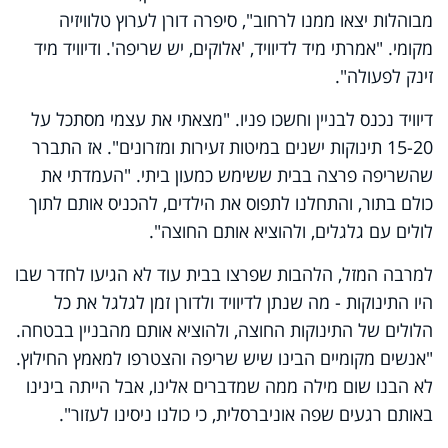
מבוהלות יצאו ממנו לרחוב", סיפרה דורן לערוץ טלוויזיה
מקומי. "אמרתי מיד לדיוויד, 'אלוקים, יש שריפה'. ודיוויד מיד
זינק לפעולה".
דיוויד נכנס לבניין וחשכו פניו. "מצאתי את עצמי מסתכל על
15-20 תינוקות ישנים במיטות זעירות ומזרונים". אז התברר
שהשריפה פרצה בבית ששימש כמעון ביתי. "העמדתי את
כולם בתור, והתחלנו לתפוס את הילדים, להכניס אותם לתוך
לולים עם גלגלים, ולהוציא אותם החוצה".
למרבה המזל, הלהבות שפרצו בבית עוד לא הגיעו לחדר שבו
היו התינוקות - מה שנתן לדיוויד ולדורן זמן לגלגל את כל
הלולים של התינוקות החוצה, ולהוציא אותם מהבניין בבטחה.
"אנשים מקומיים הבינו שיש שריפה והצטרפו למאמץ החילוץ.
לא הבנו שום מילה ממה שמדברים אלינו, אבל הייתה בינינו
באותם רגעים שפה אוניברסלית, כי כולנו ניסינו לעזור".