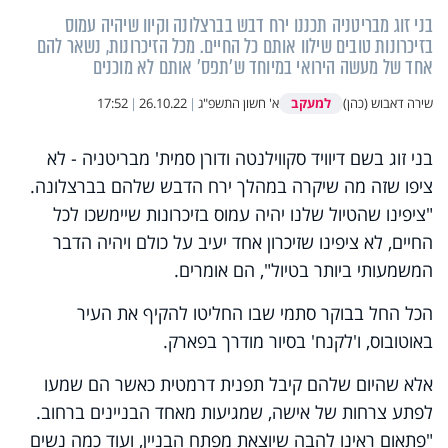
בני זוג מבריטניה תכננו ירח דבש בברצלונה וקיוו שיהיה עמוס
בזיכרונות טובים שילוו אותם כל החיים. מכל הזיכרונות, נשאר להם
אחד של מעשה הירואי במיוחד ש'תפס' אותם לא מוכנים
למעקב
שירה דאבוש (כהן)
א' חשון התשפ"ג
|
26.10.22
|
17:52
בני זוג בשם דיוויד סקווילנטה ודורן סמית' מבריטניה - לא
ציפו שזה מה שיקרה במהלך ירח הדבש שלהם בברצלונה.
"ציפינו שהטיול שלנו יהיה עמוס בזיכרונות שיימשכו לכל
החיים, לא ציפינו שזיכרון אחד יעיב על כולם ויהיה הדבר
המשמעותי ביותר בטיול", הם אומרים.
הכל החל בבוקר סתמי שבו החליטו להקיף את העיר
באוטובוס, ו'לקנח' בסיור מודרך בפארק.
אלא שהיום שלהם קיבל תפנית דרמטית כאשר הם שמעו
לפתע צרחות של אישה, שמגיעות מאחד הבניינים ברחוב.
"פתאום ראינו להבה שיוצאת מפתח הבניין, ועוד כמה נשים