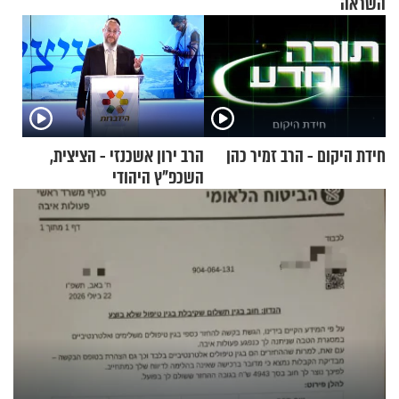
השראה
חידת היקום - הרב זמיר כהן
הרב ירון אשכנזי - הציצית,
השכפ"ץ היהודי