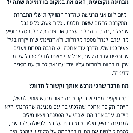
מבחינה מקצועית, האם את במקום בו דמיינת שתהיי?
"מיום ליום אני מרגישה שהדרך המוזיקלית שלי מתבהרת
ומתקרבת לחלום שאותו חלמתי. כל הופעה, כל סינגל
שמצליח, זה כבר החלום עצמו. אני צוברת קהל, זוכה להופיע
מדי ערב ולנהל מספר מקהלות, ולא דמיינתי שזה יקרה בגיל
צעיר כמו שלי. הדרך עוד ארוכה ויש הרבה מטרות ויעדים
שדורשים עבודה קשה, אבל אני משתדלת להסתכל על מה
שקיים בהווה ולהודות עליו ויחד עם זאת להיות עם הפנים
קדימה".
מה הדבר שהכי מרגש אותך וקשור ליהדות?
"כשבוקעים ממני שירי קודש זה מאוד מרגש אותי. למשל,
הייתה תקופה ארוכה שהלכתי בה עם מנגינה שהלחנתי, ללא
מילים. ערב אחד התיישבתי על הפסנתר ויצאו מילים
למנגינה ההיא, מילים שמדברות על רצון לגאולה, לקדושה,
להפסיק לחיות את החיים במלחמה על הקודש. שהכל יהיה