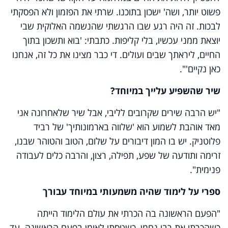
פשוט יותר, ושה' ישכון בתוכנו. שרתי את הפזמון ולא הפסקתי
לבכות. זה היה רגע שבו הרגשתי שהנשמה האלוקית שבי
יוצאת ממני עכשיו, בלי קליפות. כתבתי: 'בוא ותשכון בתוך
החיים, ליראתך שבים ועולים. די כבר מצינו את כל זה, אנחנו
כאן נקיים'".
שיר שהשפיע עלייך במיוחד
?
"יש הרבה שירים שקרובים לליבי, אבל שיר שלאחרונה אני
מאד אוהבת לשמוע הוא 'שלווה בארמונותיך' של רביד
פלוטניק. יש בו המון דיבורים על שלום, הטוב והטוהר שבנו,
זרימה ותודעה של שפע, תפילה, רצון, והרבה כלים לעבודה
פנימית".
ספרי על לימוד שהיה משמעותי במיוחד עבורך
"הפעם הראשונה בה הכרתי את עולם הלימוד הייתה
כשהכרתי את רבי נחמן, כשטסתי לאומן בפעם הראשונה. עד