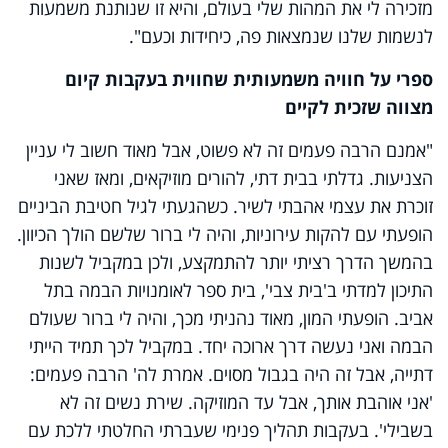
מזכירה לי את המהות שלי בעולם, והיא זו שנותנת משמעות
לנשמות שלנו שנמצאות פה, כיחידות וכעם".
ספרי על חוויה משמעותית שחווית בעקבות קיום
מצווה שזכית לקיים
"אמנם הרבה פעמים זה לא פשוט, אבל מאוד חשוב לי עניין
הצניעות. גדלתי בבית דתי, להורים מוזיקאים, ומאז שאני
זוכרת את עצמי אהבתי לשיר. כשהגעתי לגיל חטיבת הביניים
הופעתי עם להקות עירוניות, והיה לי ברור שלשם הולך הכיוון.
בהמשך הדרך רציתי יותר להתמקצע, ולכן במקביל לשנות
התיכון למדתי ב'בית צבי', בית ספר לאומנויות הבמה בתל
אביב. הופעתי המון, מאוד נהניתי מכך, והיה לי ברור שעולם
הבמה ואני נעשה דרך ארוכה יחד. במקביל לכך תמיד הייתי
דתייה, אבל זה היה בגבול מסוים. אמרת לה' הרבה פעמים:
'אני אוהבת אותך, אבל עד המוזיקה. שירת נשים זה לא
בשבילי'. בעקבות תהליך פנימי שעברתי החלטתי ללכת עם