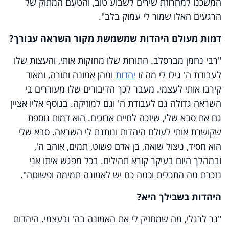
המשכנו למחרוזת שירים לשבוע טוב, והטעם המתוק של
הרגעים האלו שמור לי עמוק בלב".
דמות מעולם היהדות שמשמשת מקור השראה עבורך
?
"רבי נחמן מברסלב. התורות שלו מחזקות אותי, והעצות שלו
לעבודת ה' גילו לי מה זו
יהדות
ומהן אמונה ותורה, ומאוד
קירבו אותי לעצמי. מעבר לכך הדיבורים שלו מעוררים בי
השראה גדולה גם לעבודת ה' וגם למוזיקה. בנוסף אליו אציין
גם את סבא שלי, שיזכה לחיים ארוכים. הוא דמות נוספת
שקושרת אותי לעולם היהדות ונותנת לי השראה. סבא שלי
הוא חסיד, ניצול שואה, בן אדם פשוט, תמים, אוהב ה',
ובמהלך היום בעיקר קורא תהילים. בכל מפגש איתו אני
נזכרת מה התכלית וכמה כח יש לאמונה תמימה ופשוטה".
היהדות בשבילך היא
?
"נר לרגלי, מה שמחזיק לי את האמונה בה' ובעצמי. היהדות