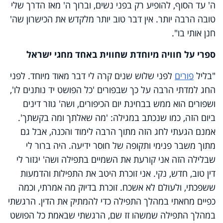
ה' עד הסוף, להופיע רק בפני נשים, וברוך ה' מאז הדרך שלי
טובה הרבה יותר. אין דבר טוב יותר מלקדש את הכישרון שה'
חנן אותי בו".
ספרי על חוויה מיוחדת שחווית באחד מחגי ישראל
"בליל
פורים
לפני שלוש שנים קרה לי דבר מאוד מיוחד. לפני
החג למדתי הרבה על כך שבפורים 'כל הפושט יד נותנים לו',
ושפורים הוא ממש בבחינת יום הכיפורים, ושה' גוזר דינים
ביום הזה, כמו שנכתב במגילה: 'מה שאלתך ומה בקשתך'.
אמנם הגעתי לחג הזה מתוך הרבה לימוד והכנה, אבל גם
מתוך משבר פנימי ותקופה של חוסר ידיעה. היה ברור לי
שבלילה הזה אני קורעת את השמיים בתפילה ושה' יגזור לי
דין טוב, חדש, נקי. אני זוכרת היטב את התפילות והדמעות
ששפכתי, ולעולם לא אשכח. זוכרת בדיוק מה אמרתי, וכמה
כפיים מחאתי במהלך התפילה כדי להמתיק את הדין. הרגשתי
במהלך התפילה שמשהו זז שם, הרגשתי שבאמת כל הפושט