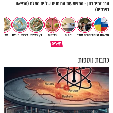
הרב זמיר כהן - המשמעות הרוחנית של ים המלח (הרצאה
בפרסית)
חדשות היום
לומדים תורה
יהדות
בריאות
רץ ברשת
דעות וטורים
תרבות
תעצרו לפני שאתם מוציאים דיבה
קצרים
על ציבור שלם
מתכון ל׳שבת שלום׳
כתבות נוספות