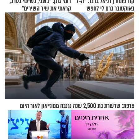
קוד פתוח | דניאל ברגר: "ה-7
רומי גונן: "בשבי, בשישי בערב,
באוקטובר גרם לי לחפש
קראתי את שיר השירים"
תשובות"
צרפת: שרשרת בת 2,500 שנה נגנבה ממוזיאון לאור היום