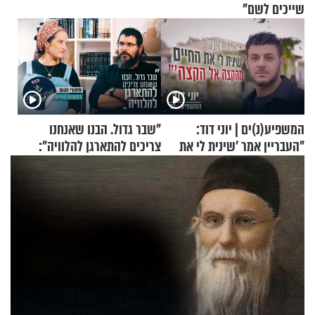
שייכים לשם"
המשפיע(נ)ים | יוני דוד:
"שבר גדול. הבנו שאנחנו
"העבריין אמר 'שינית לי את
צריכים להתארגן להלוויה":
החיים מהקצה אל הקצה'"
זוגיות במבחן, הפעם עם מרים
וגד דנינו