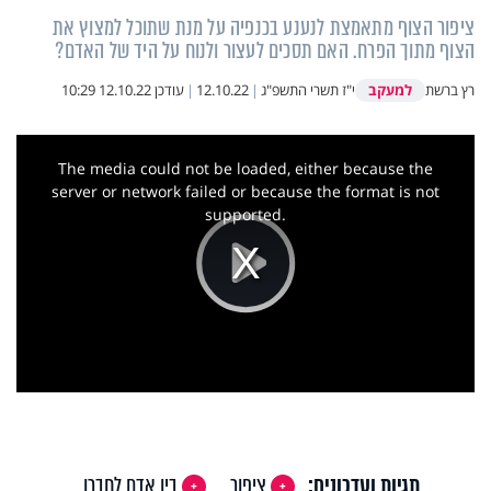
ציפור הצוף מתאמצת לנענע בכנפיה על מנת שתוכל למצוץ את
הצוף מתוך הפרח. האם תסכים לעצור ולנוח על היד של האדם?
למעקב
רץ ברשת
י"ז תשרי התשפ"ג
|
12.10.22
|
עודכן
12.10.22 10:29
This
is
a
The media could not be loaded, either because the
modal
window.
server or network failed or because the format is not
supported.
Play
Video
תגיות ועדכונים:
ציפור
בין אדם לחברו