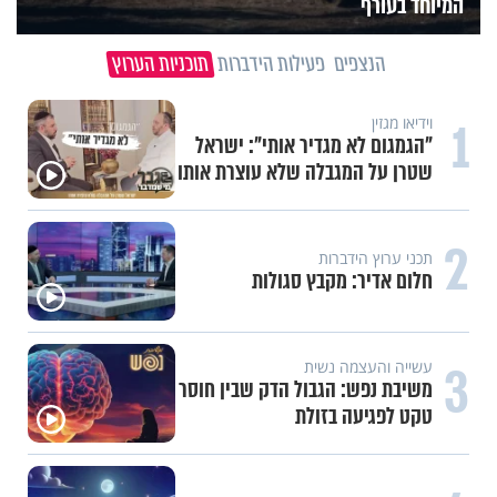
המיוחד בעורף
הנצפים
פעילות הידברות
תוכניות הערוץ
1
וידיאו מגזין
"הגמגום לא מגדיר אותי": ישראל
שטרן על המגבלה שלא עוצרת אותו
2
תכני ערוץ הידברות
חלום אדיר: מקבץ סגולות
3
עשייה והעצמה נשית
משיבת נפש: הגבול הדק שבין חוסר
טקט לפגיעה בזולת