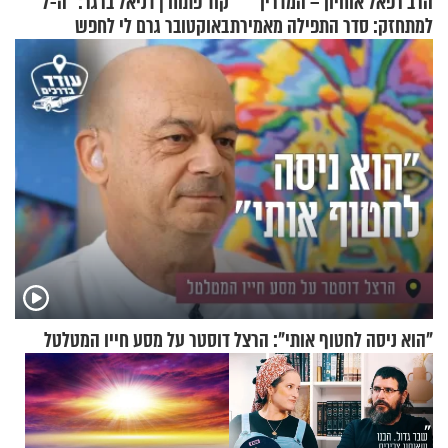
הרב רפאל אוחיון – המדריך
קוד פתוח | דניאל ברגר: "ה-7
למתחזק: סדר התפילה מאמירת
באוקטובר גרם לי לחפש
הקורבנות ועד קריאת שמע
תשובות"
"הוא ניסה לחטוף אותי": הרצל דוסטר על מסע חייו המטלטל