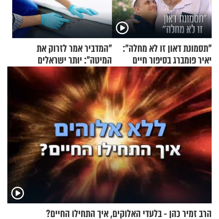
"תסמונת דאון זו לא מחלה":
"המדביר אמר לזרוק את
יאיר פומברג בסיפור חיים
המיטה": יותר ישראלים
מעורר השראה
מדווחים על מכת פשפשי
המיטה
הרב זמיר כהן - בלעדי האלוקים, איך התחילו החיים?