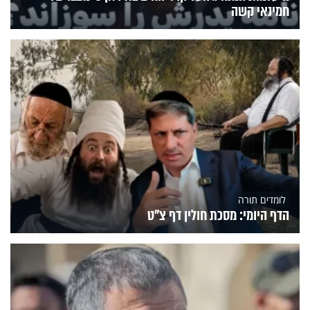
חמינאי קשה
לומדים תורה
הדף היומי: מסכת חולין דף צ"ט