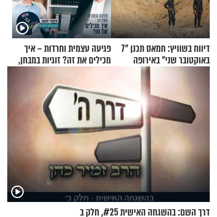
דיווח בשוויץ: חמאס תכנן "7
פגיעה עצמית וחרדות – איך
באוקטובר שני" באירופה
מכילים את זה? זוגיות במבחן,
הפעם עם יהודית ואלתר כהן
דרך השם: בהשגחה האישית #25, חלק ב