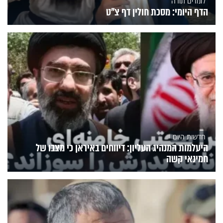
לומדים תורה
הדף היומי: מסכת חולין דף צ"ט
חדשות היום
היעלמות המנהיג העליון: דיווחים באיראן כי מצבו של
חמינאי קשה