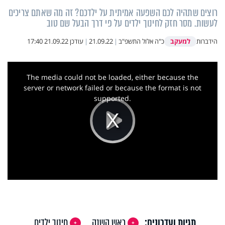
רוצים שתהיה לכם השפעה אמיתית על ילדכם? זה מה שאתם צריכים
לעשות. מסר חזק לחינוך ילדים על פי דרך הבעל שם טוב
למעקב
הידברות
כ"ה אלול התשפ"ב
|
21.09.22
|
עודכן
21.09.22 17:40
This
is
a
The media could not be loaded, either because the
modal
window.
server or network failed or because the format is not
supported.
Play
Video
תגיות ועדכונים:
ראש השנה
חינוך ילדים