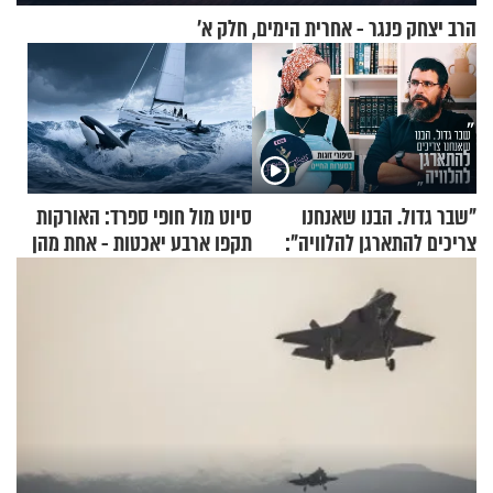
הרב יצחק פנגר - אחרית הימים, חלק א’
"שבר גדול. הבנו שאנחנו
סיוט מול חופי ספרד: האורקות
צריכים להתארגן להלוויה":
תקפו ארבע יאכטות - אחת מהן
זוגיות במבחן, הפעם עם מרים
טבעה
וגד דנינו