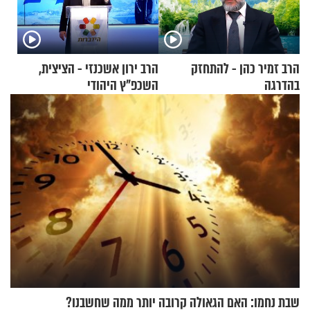
הרב זמיר כהן - להתחזק
הרב ירון אשכנזי - הציצית,
בהדרגה
השכפ"ץ היהודי
שבת נחמו: האם הגאולה קרובה יותר ממה שחשבנו?