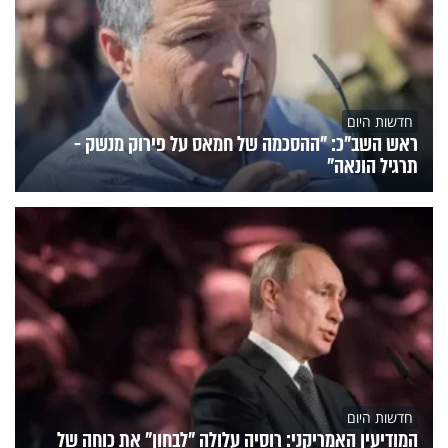
חדשות היום
ראש השב"כ: "ההסכמה של חמאס על פירוק מנשק -
תרגיל הונאה"
חדשות היום
המודיעין האמריקני: רוסיה עלולה "לבחון" את כוחה של