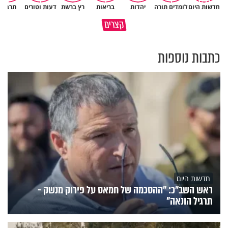
חדשות היום
לומדים תורה
יהדות
בריאות
רץ ברשת
דעות וטורים
תרבות
גם ׳הרע׳ זה הרחמים של בורא
קצרים
מדוע האמונה נמשלה למלח?
עולם
כתבות נוספות
חדשות היום
ראש השב"כ: "ההסכמה של חמאס על פירוק מנשק -
תרגיל הונאה"