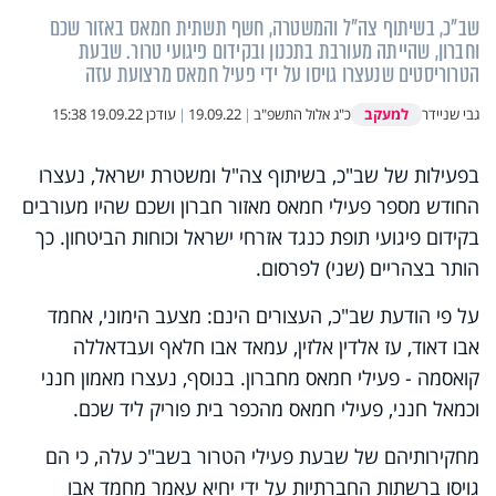
שב"כ, בשיתוף צה"ל והמשטרה, חשף תשתית חמאס באזור שכם
וחברון, שהייתה מעורבת בתכנון ובקידום פיגועי טרור. שבעת
הטרוריסטים שנעצרו גויסו על ידי פעיל חמאס מרצועת עזה
למעקב
גבי שניידר
כ"ג אלול התשפ"ב
|
19.09.22
|
עודכן
19.09.22 15:38
בפעילות של שב"כ, בשיתוף צה"ל ומשטרת ישראל, נעצרו
החודש מספר פעילי חמאס מאזור חברון ושכם שהיו מעורבים
בקידום פיגועי תופת כנגד אזרחי ישראל וכוחות הביטחון. כך
הותר בצהריים (שני) לפרסום.
על פי הודעת שב"כ, העצורים הינם: מצעב הימוני, אחמד
אבו דאוד, עז אלדין אלזין, עמאד אבו חלאף ועבדאללה
קואסמה - פעילי חמאס מחברון. בנוסף, נעצרו מאמון חנני
וכמאל חנני, פעילי חמאס מהכפר בית פוריק ליד שכם.
מחקירותיהם של שבעת פעילי הטרור בשב"כ עלה, כי הם
גויסו ברשתות החברתיות על ידי יחיא עאמר מחמד אבו