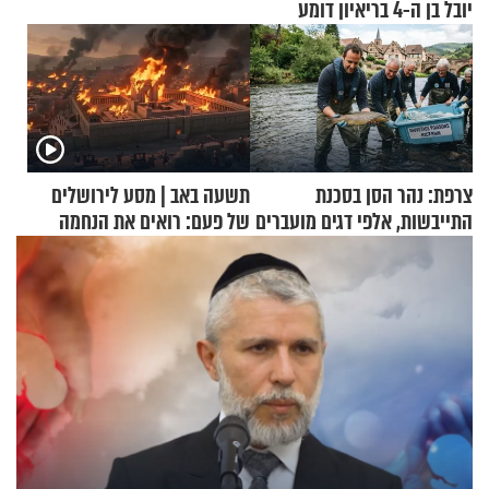
יובל בן ה-4 בריאיון דומע
צרפת: נהר הסן בסכנת
תשעה באב | מסע לירושלים
התייבשות, אלפי דגים מועברים
של פעם: רואים את הנחמה
במבצעי חילוץ