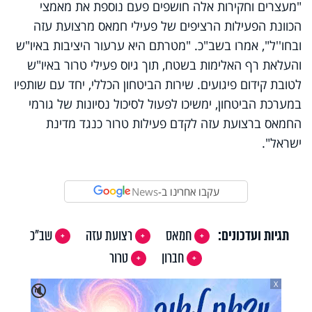
"מעצרים וחקירות אלה חושפים פעם נוספת את מאמצי
הכוונת הפעילות הרציפים של פעילי חמאס מרצועת עזה
ובחו''ל", אמרו בשב"כ. "מטרתם היא ערעור היציבות באיו"ש
והעלאת רף האלימות בשטח, תוך גיוס פעילי טרור באיו"ש
לטובת קידום פיגועים. שירות הביטחון הכללי, יחד עם שותפיו
במערכת הביטחון, ימשיכו לפעול לסיכול נסיונות של גורמי
החמאס ברצועת עזה לקדם פעילות טרור כנגד מדינת
ישראל".
עקבו אחרינו ב-
News
תגיות ועדכונים:
חמאס
רצועת עזה
שב"כ
חברון
טרור
X
🔇