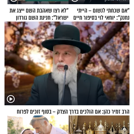
"אם שכחתי לנשום – הייתי
"לא רצו שאהבת השם ייצג את
נחנק": יוחאי לוי בסיפור חיים
ישראל": חנינת השם גורדון
מעורר השראה
בריאיון מעורר השראה
הרב זמיר כהן: אם הולכים בדרך הצדק – בסוף זוכים לפרוח