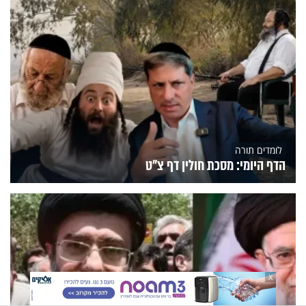
לומדים תורה
הדף היומי: מסכת חולין דף צ"ט
X