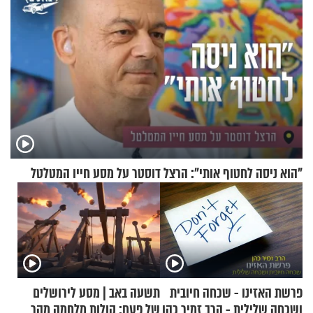
"הוא ניסה לחטוף אותי": הרצל דוסטר על מסע חייו המטלטל
פרשת האזינו - שכחה חיובית
תשעה באב | מסע לירושלים
ושכחה שלילית - הרב זמיר כהן
של פעם: קולות מלחמה מהר