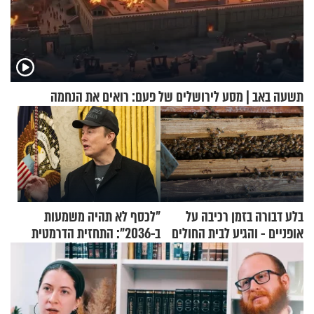
תשעה באב | מסע לירושלים של פעם: רואים את הנחמה
בלע דבורה בזמן רכיבה על
"לכסף לא תהיה משמעות
אופניים - והגיע לבית החולים
ב-2036": התחזית הדרמטית
במצב מסכן חיים
של אילון מאסק על עתיד
הכלכלה