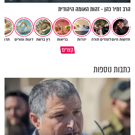
הרב זמיר כהן - זהות האומה היהודית
חדשות היום
לומדים תורה
יהדות
בריאות
רץ ברשת
דעות וטורים
תרבות
גם ׳הרע׳ זה הרחמים של בורא
קצרים
מדוע האמונה נמשלה למלח?
עולם
כתבות נוספות