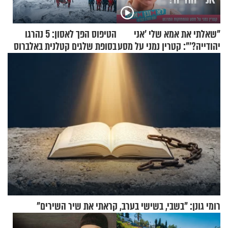
"שאלתי את אמא שלי 'אני
הטיפוס הפך לאסון: 5 נהרגו
יהודייה?'": קטרין נמני על מסע
בסופת שלגים קטלנית באלברוס
ההתחזקות המרגש
רומי גונן: "בשבי, בשישי בערב, קראתי את שיר השירים"