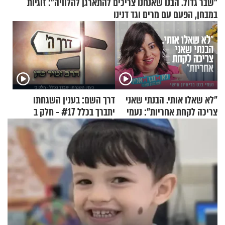
"שבר גדול. הבנו שאנחנו צריכים להתארגן להלוויה": זוגיות
במבחן, הפעם עם מרים וגד דנינו
"לא שאלו אותי. הבנתי שאני
דרך השם: בענין השגחתו
צריכה לקחת אחריות": נעמי
יתברך בכלל #17 - חלק ב
בנט בריאיון אישי