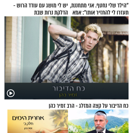
"הילד שלי נחטף. אני מתחננת,
יש לי מושג עם עודד הרוש -
תעזרו לי להחזיר אותו": אמא
הדלקת נרות שבת
של יובל בן ה-4 בריאיון דומע
כח הדיבור על קצה המזלג - הרב זמיר כהן