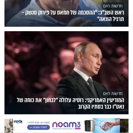
חדשות היום
ראש השב"כ: "ההסכמה של חמאס על פירוק מנשק -
תרגיל הונאה"
חדשות היום
המודיעין האמריקני: רוסיה עלולה "לבחון" את כוחה של
נאט"ו כבר בסתיו הקרוב
X