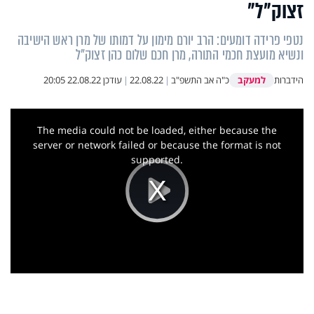
זצוק"ל"
נטפי פרידה דומעים: הרב יורם מימון על דמותו של מרן ראש הישיבה
ונשיא מועצת חכמי התורה, מרן חכם שלום כהן זצוק"ל
למעקב
הידברות
כ"ה אב התשפ"ב
|
22.08.22
|
עודכן
22.08.22 20:05
This
is
a
The media could not be loaded, either because the
modal
window.
server or network failed or because the format is not
supported.
Play
Video