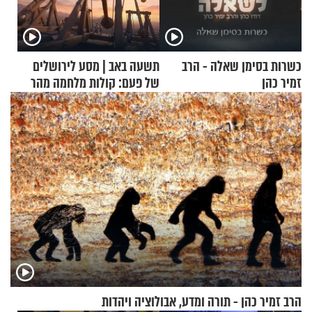
כשרות בסימן שאלה - הרב
תשעה באב | מסע לירושלים
זמיר כהן
של פעם: קולות מלחמה מהר
הזיתים
הרב זמיר כהן - תורה ומדע, אבולוציה ויהדות