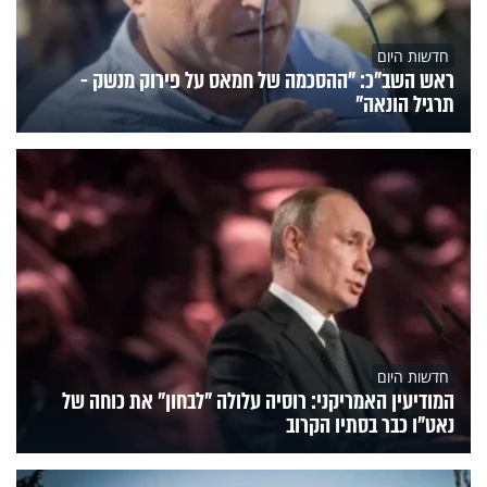
חדשות היום
ראש השב"כ: "ההסכמה של חמאס על פירוק מנשק -
תרגיל הונאה"
חדשות היום
המודיעין האמריקני: רוסיה עלולה "לבחון" את כוחה של
נאט"ו כבר בסתיו הקרוב