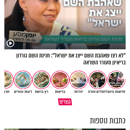
"לא רצו שאהבת השם ייצג את ישראל": חנינת השם גורדון
בריאיון מעורר השראה
חדשות היום
לומדים תורה
יהדות
בריאות
רץ ברשת
דעות וטורים
תרבות
באיזה ארץ לומדים יותר גמרא
קצרים
בדרום קוריאה או בישראל?
כל מה שנשבר יכול להיבנות מחד
כתבות נוספות