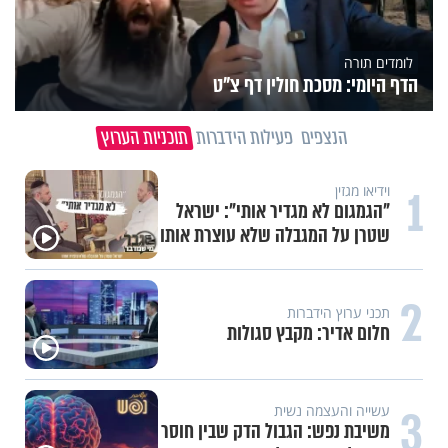
לומדים תורה
הדף היומי: מסכת חולין דף צ"ט
הנצפים
פעילות הידברות
תוכניות הערוץ
1
וידיאו מגזין
"הגמגום לא מגדיר אותי": ישראל
שטרן על המגבלה שלא עוצרת אותו
2
תכני ערוץ הידברות
חלום אדיר: מקבץ סגולות
3
עשייה והעצמה נשית
משיבת נפש: הגבול הדק שבין חוסר