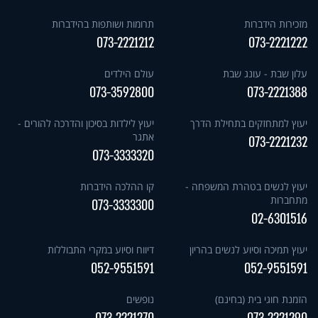
מזכירות הידברות
תרומות ושותפות בהידברות
073-2221212
073-2221222
עלון שבת - עונג שבת
עולם הילדים
073-3592800
073-2221388
יעוץ למתחזקים בתחילת הדרך
יעוץ לילדות בסיכון והדרכה להורים -
אתגר
073-2221232
073-3333320
יעוץ לנשים בטהרת המשפחה -
קו ההלכה הידברות
מתחברות
073-3333300
02-6301516
יעוץ תמיכה וסיוע לנשים בהריון
דיווח וסיוע במקרי התבוללות
052-9551591
052-9551591
הזמנת חוגי בית (בחינם)
נופשים