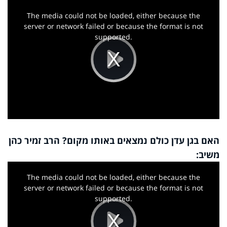
This
is
a
The media could not be loaded, either because the
modal
window.
server or network failed or because the format is not
supported.
Play
Video
האם בגן עדן כולם נמצאים באותו מקום? הרב זמיר כהן
משיב:
This
is
a
The media could not be loaded, either because the
modal
window.
server or network failed or because the format is not
supported.