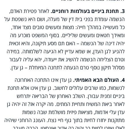
3. תחנת ביניים בעולמות רוחניים.
לאחר פטירת האדם,
הנשמה עומדת בפני בית דין של מעלה, ושם היא נשפטת על
כל מעשייה במהלך חייה: מצוות ומעשים טובים מצד אחד,
ומאידך חטאים ומעשים שליליים. בסוף המשפט מוכרע מה
יהיה דינה של הנשמה – האם תם מסע תיקונה, והיא זכאית
להגיע לגן העדן, או שמא עדיין לא הגיעה לשלמותה. במידה
וטרם הצליחה הנשמה להשיג את ייעודה, יהא עליה לעבור
מסלול תיקון נוסף טרם הגעתה לתחנה המיוחלת – גן עדן.
4. העולם הבא האמיתי.
גן עדן אינו התחנה האחרונה
לנשמות, כמו שרבים עלולים לחשוב. גן עדן אינו אלא תחנת
ביניים זמנית עבורן. השלב האחרון של הבריאה יתרחש
לאחר ביאת המשיח ותחיית המתים. מה יקרה אז? זה יהיה גן
עדן עלי אדמות, מציאות פיזית מושלמת שבה נשמות
מתוקנות יחזרו לחיות בתוך גוף חיי נצח. העונג הרוחני שיהיה
לאלו שיזכו לחיות כך יהיה כה אדיר ואינסופי, הרבה מעבר