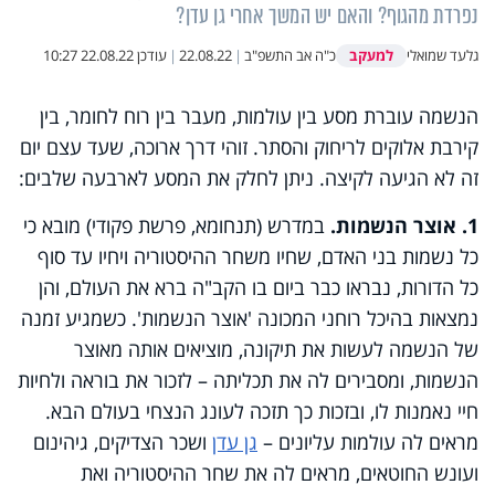
נפרדת מהגוף? והאם יש המשך אחרי גן עדן?
למעקב
גלעד שמואלי
כ"ה אב התשפ"ב
|
22.08.22
|
עודכן
22.08.22 10:27
הנשמה עוברת מסע בין עולמות, מעבר בין רוח לחומר, בין
קירבת אלוקים לריחוק והסתר. זוהי דרך ארוכה, שעד עצם יום
זה לא הגיעה לקיצה. ניתן לחלק את המסע לארבעה שלבים:
1. אוצר הנשמות.
במדרש (תנחומא, פרשת פקודי) מובא כי
כל נשמות בני האדם, שחיו משחר ההיסטוריה ויחיו עד סוף
כל הדורות, נבראו כבר ביום בו הקב"ה ברא את העולם, והן
נמצאות בהיכל רוחני המכונה 'אוצר הנשמות'. כשמגיע זמנה
של הנשמה לעשות את תיקונה, מוציאים אותה מאוצר
הנשמות, ומסבירים לה את תכליתה – לזכור את בוראה ולחיות
חיי נאמנות לו, ובזכות כך תזכה לעונג הנצחי בעולם הבא.
מראים לה עולמות עליונים –
גן עדן
ושכר הצדיקים, גיהינום
ועונש החוטאים, מראים לה את שחר ההיסטוריה ואת