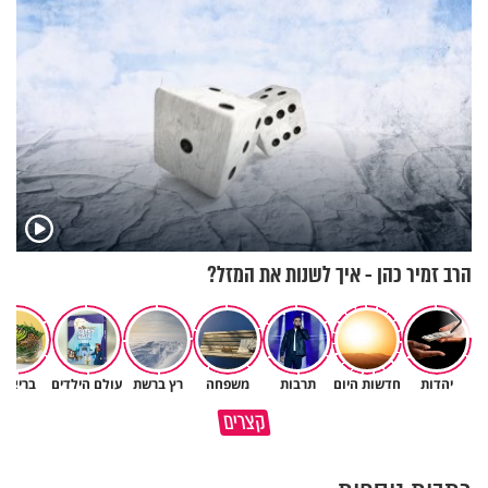
הרב זמיר כהן - איך לשנות את המזל?
יהדות
חדשות היום
תרבות
משפחה
רץ ברשת
עולם הילדים
בריאות
גם ׳הרע׳ זה הרחמים של בורא
קצרים
מדוע האמונה נמשלה למלח?
עולם