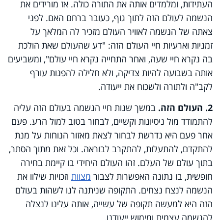
העתידות, ומלמדים אותה את התורה כולה. אז מורידים את
הנשמה לעולם הזה לתוך גוף, כעובר ברחם האם. לפני
צאתה של הנשמה לאוויר העולם מזכיר לה המלאך על
זמניות וארעיות חיי העולם הזה: "דע שהעולם שאת הולכת
בה נקרא חיי שעה, ואחר התחייה נקרא חיי עולם", ומשביעים
אותה בשבועה להיות צדיקה, ולא חלילה להפנות עורף
לקב"ה ולתורה ולשכוח את ייעודה.
2. העולם הזה.
במשך שנות חיי הנשמה בעולם הזה עליה
להתמודד מול ניסיונות וקשיים, לבחור בטוב למול הרע. פעם
אחר פעם היא נדרשת לבחור לצאת מאזור הנוחות על מנת
להתקדם, להתעלות, להתקרב לבוראה. וכל זאת מתוך הסתר,
בתוך עולם של העלם. זהו העולם היחידי בו קיימת בחירה
חופשית, בו נתונה האפשרות לצבור
מצוות
וזכויות שילוו את
הנשמה לנצח נצחים. התקופה שניתנה לנו לשהות בעולם
הזה היא למעשה תקופה של עשייה, אותה עלינו לנצלה
להגשמה עצמית ומימוש ייעודנו.