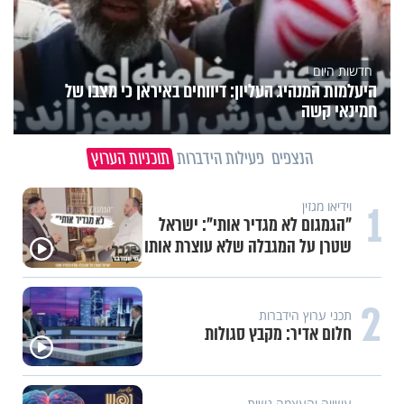
חדשות היום
היעלמות המנהיג העליון: דיווחים באיראן כי מצבו של
חמינאי קשה
הנצפים
פעילות הידברות
תוכניות הערוץ
1
וידיאו מגזין
"הגמגום לא מגדיר אותי": ישראל
שטרן על המגבלה שלא עוצרת אותו
2
תכני ערוץ הידברות
חלום אדיר: מקבץ סגולות
עשייה והעצמה נשית