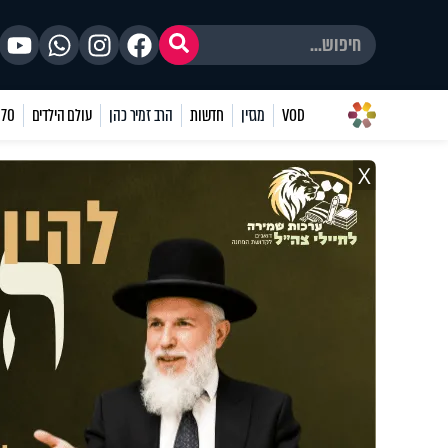
VOD
מגזין
חדשות
הרב זמיר כהן
עולם הילדים
70 שאלות
X