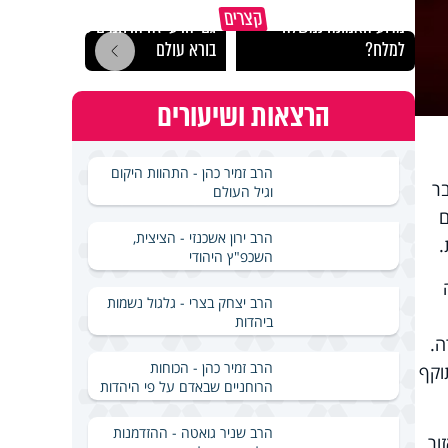
קצרים
מדוע האמונה נמשלה
גם ׳הרע׳ זה הרחמים של
האם מ
למלח?
בורא עולם
בשבת
הרצאות ושיעורים
הרב זמיר כהן - התהוות היקום
ר
וגיל העולם
ם
הרב ירון אשכנזי - הציצית,
.
השכפ"ץ היהודי
הרב יצחק בצרי - גלגול נשמות
ביהדות
ה.
הרב זמיר כהן - הכוחות
וקף
הרוחניים שבאדם על פי היהדות
הרב שניר גואטה - ההזדמנות
ור