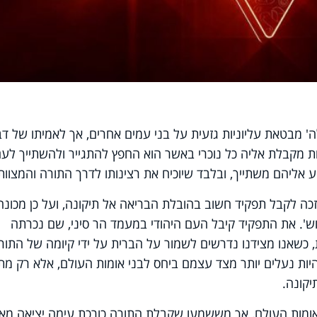
 מבטאת עליוניות גזעית על בני עמים אחרים, אך לאמיתו של דב
ות מקבלת אליה כל נוכרי באשר הוא החפץ להתגייר ולהשתייך לע
ע אליהם משתייך, ובלבד שיוכיח את רצינותו לדרך התורה והמצוות
כה לקבל תפקיד חשוב בהובלת הבריאה אל תיקונה, ועל כן מכונה
ש
'
. את התפקיד קיבל העם היהודי במעמד הר סיני, שם נכרתה
, כשאנו מצידנו נדרשים לשמור על הברית על ידי קיומה של התור
היות נעלים יותר מצד עצמם ביחס לבני אומות העולם, אלא רק מת
קונה.
ומות העולם, אך מששמעו שקבלת התורה כורכת עימה יציאה מאז