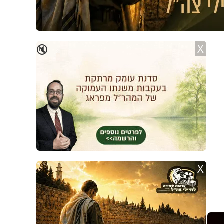
X
🔇
X