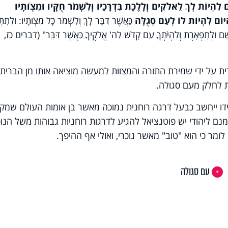
לִהְיוֹת לְךָ לֵאלֹקִים וְלָלֶכֶת בִּדְרָכָיו וְלִשְׁמֹר חֻקָּיו וּמִצְו‍ֹתָיו
הַיּוֹם לִהְיוֹת לוֹ לְעַם סְגֻלָּה
כַּאֲשֶׁר דִּבֶּר לָךְ וְלִשְׁמֹר כָּל מִצְו‍ֹתָיו: וּלְתִתְּ
ְשֵׁם וּלְתִפְאָרֶת וְלִהְיֹתְךָ עַם קָדֹשׁ לַה' אֱלֹקֶיךָ כַּאֲשֶׁר דִּבֵּר" (דברים כז,
רית על ידי שמירת התורה והמצוות למעשה מוציאה אותו מן הברית,
ות לחלק מעם סגולה.
ידו ייחשב כבעל דרגה רוחנית נמוכה מאשר בן אומות העולם שמקי
נם ליהודי יש פוטנציאל להגיע לדרגות רוחניות גבוהות משל הנוכ
 לומר כי הוא "טוב" מאשר נוכרי, ואולי אף ההיפך
.
עם סגולה