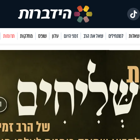
למתחילים
שאל את הרב
זמני היום
עלון
שופס
מחלקות
תרומות