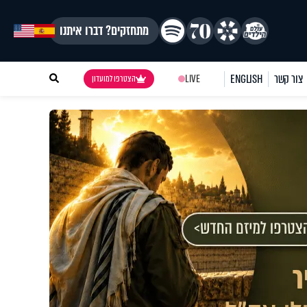
מתחזקים? דברו איתנו
צור קשר
ENGLISH
LIVE
הצטרפו למועדון