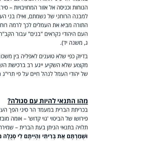
הנוחות וכניסה אל אזור המחויבויות – סירב
התורה מביא את העמלים לכך לרמה רוחנית 
העם היהודי נקראים "בנים" עבור הקב"ה,
ג, משנה יד).
בדיוק כפי שלא טוענים לאפליה בין משכור
מקצוע שלא השקיע ייגע רב ברכישת השכל
של יהודי העמל לנהל חיים על פי תרי"ג מ
מהו התנאי להיות עם סגולה?
בכריתת הברית במעמד הר סיני הפך העם ה
פירושו של הביטוי 'גוי קדוש' – אומה מו
תלויה בתנאי הניתן בעת הברית – שמירת התורה 
וּשְׁמַרְתֶּם אֶת בְּרִיתִי וִהְיִיתֶם לִי סְגֻלָּה מ