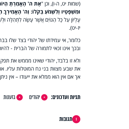
(שמות יט, ה-ו), וכן "
אֶת ה' הֶאֱמַרְתָּ הַיּוֹם 
וּמִשְׁפָּטָיו וְלִשְׁמֹעַ בְּקֹלוֹ: וַה' הֶאֱמִירְךָ 
עֶלְיוֹן עַל כָּל הַגּוֹיִם אֲשֶׁר עָשָׂה לִתְהִלָּה וּל
יז-יט).
כלומר, אי עמידתו של יהודי בצד שלו בב
ובכך אינו זכאי לתמורה של הברית - להי
ולא זו בלבד, יהודי שאינו מממש את תפק
את שבע מצוות בני נח המוטלות עליו
.
אומ
אך אם אין הוא ממלא את ייעודו – אין ניתן
תגיות ועדכונים:
יהודים
גזענות
תגובות
1