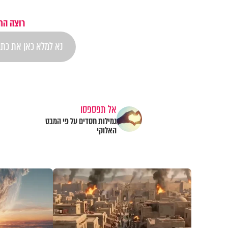
רוצה הת
אל תפספסו
גמילות חסדים על פי המבט
האלוקי