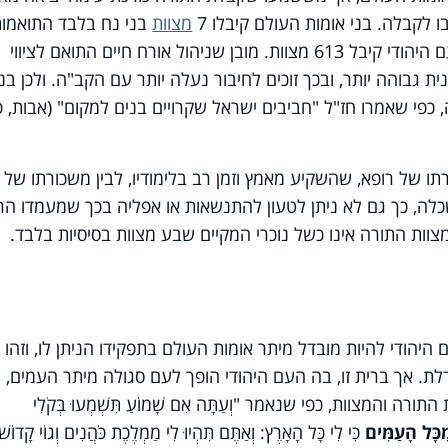
ו לקבלה. בני אומות העולם קיבלו 7
מצוות
בני נח בלבד התואמו
למבנה הרוחני של נשמתם, ואילו בני העם היהודי קיבל 613 מצוות. מובן שניהול אורח חיים התואם לציווי
גבוהה יותר, ובכך זוכים לחיבור נעלה יותר עם הקב"ה. ולכן בני
 כפי שאמרו חז"ל "חביבים ישראל שקרויים בנים למקום" (אבות, 
תו של רופא, שהשקיע מאמץ וזמן רב בלימודיו, לבין משכורתו של 
ה, כך גם לא ניתן לטעון להתנשאות או אפליה בכך שמעמדו הרו
צוות התורה אינו כשל נוכרי המקיים שבע מצוות בסיסיות בלבד.
יהודי להיות מובדל מיתר אומות העולם בתפקידו הניתן לו, וזהו
בדלת. אך ברית זו, בה העם היהודי הופך לעם סגולה מיתר העמים,
והמצוות, כפי שנאמר "וְעַתָּה אִם שָׁמוֹעַ תִּשְׁמְעוּ בְּקֹלִי
ִכָּל הָעַמִּים
כִּי לִי כָּל הָאָרֶץ: וְאַתֶּם תִּהְיוּ לִי מַמְלֶכֶת כֹּהֲנִים וְגוֹי קָדוֹשׁ