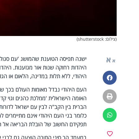
(צילום: shutterstock)
א
ישנה תפיסה הטוענת שהמושג 'עם סגולה'
א
היהדות רחוקה שנות אור מגזענות. היהד
היהודי, ללא תלות במדינה, הלאום או הגז
פייסבוק
העם היהודי נבדל מאומות העולם בכך שז
הדפסה
האומה הישראלית 'ממלכת כהנים וגוי קדו
הברית בין הקב"ה לבין עם ישראל לדורות
כלומר בני העם היהודי אינם מתיימרים ל
ווטסאפ
תפקידם החשוב של הובלת הבריאה אל תי
מועדפים
במעמד הר סיני התורה הוצעה גם לבני א