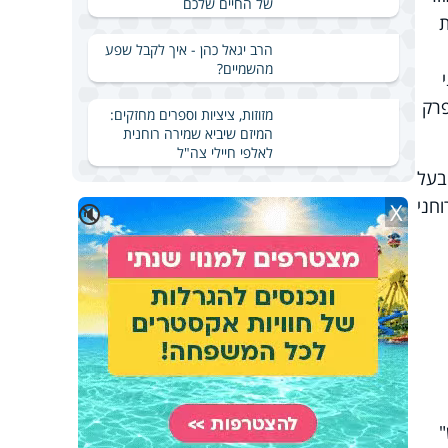
של החיים שלכם
ת
הרב יגאל כהן - איך לקבל שפע
מהשמיים?
פרק
מזוזות, ציציות וספרים מחזקים:
המיזם שיביא שמירה רוחנית
לאלפי חיילי צה"ל
בעל
חני
X
🔇
"