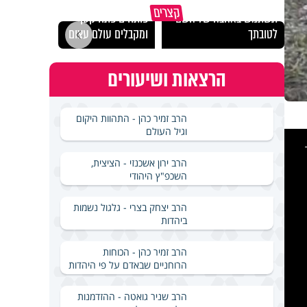
מכילי
קצרים
תשתמש באהבה של השם
פותחים פתח קטן -
במבחן
לטובתך
ומקבלים עולם עצום
ואלתר
הרצאות ושיעורים
הרב זמיר כהן - התהוות היקום
וגיל העולם
This
is
a
modal
windo
הרב ירון אשכנזי - הציצית,
השכפ"ץ היהודי
הרב יצחק בצרי - גלגול נשמות
ביהדות
הרב זמיר כהן - הכוחות
הרוחניים שבאדם על פי היהדות
הרב שניר גואטה - ההזדמנות