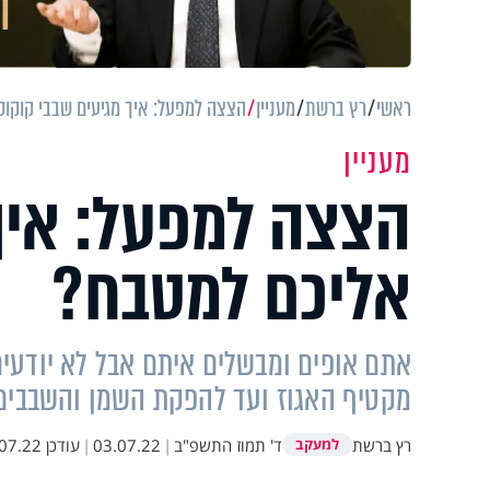
ראשי
רץ ברשת
מעניין
הצצה למפעל: איך מגיעים שבבי קוקו
מעניין
הצצה למפעל: איך
אליכם למטבח?
אתם אופים ומבשלים איתם אבל לא יודעים
מקטיף האגוז ועד להפקת השמן והשבבים 
רץ ברשת
ד' תמוז התשפ"ב
|
03.07.22
|
עודכן
.22 14:55
למעקב