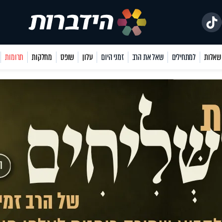
למתחילים
שאל את הרב
זמני היום
עלון
שופס
מחלקות
תרומות