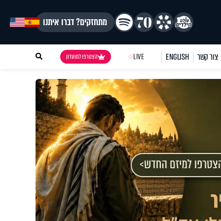
מתחזקים? דברו איתנו
צור קשר
ENGLISH
LIVE
הצטרפו למועדון