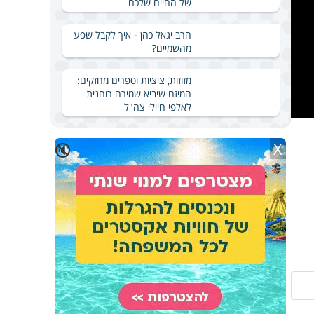
של החיים שלכם
הרב יגאל כהן - איך לקבל שפע
מהשמיים?
מזוזות, ציציות וספרים מחזקים:
המיזם שיביא שמירה רוחנית
לאלפי חיילי צה"ל
X
🔇