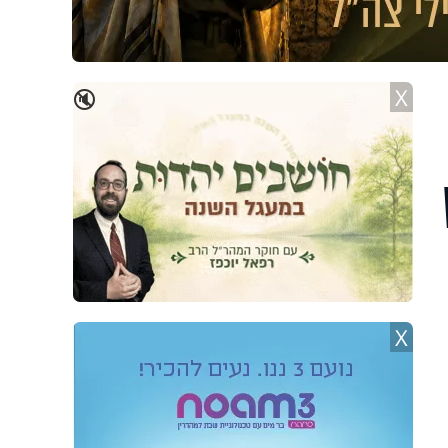
X
🔇
X