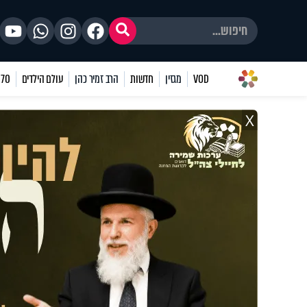
VOD
מגזין
חדשות
הרב זמיר כהן
עולם הילדים
70 שאלות
X