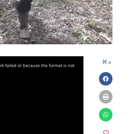
א
א
k failed or because the format is not
פייסבוק
הדפסה
ווטסאפ
מועדפים