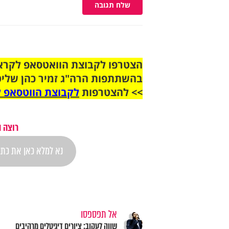
שלח תגובה
בהשתתפות הרה"ג זמיר כהן שליט
>> להצטרפות
לקבוצת הווטסאפ ל
רוצה 
אל תפספסו
שווה לעקוב: ציורים דיגיטלים מרהיבים