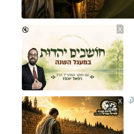
X
🔇
.
X