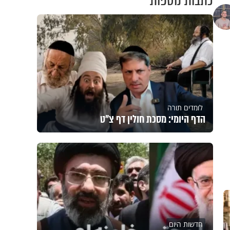
כתבות נוספות
לומדים תורה
הדף היומי: מסכת חולין דף צ"ט
חדשות היום