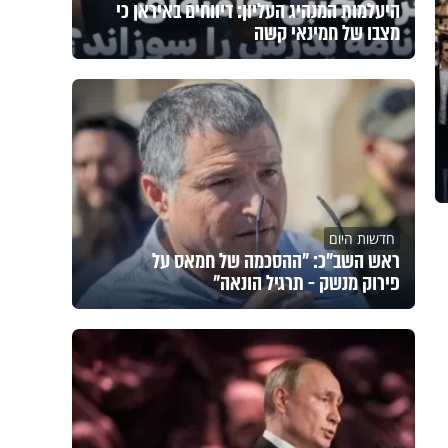
היעלמות המנהיג העליון: דיווחים באיראן כי
מצבו של חמינאי קשה
חדשות היום
ראש השב"כ: "ההסכמה של חמאס על
פירוק מנשק - תרגיל הונאה"