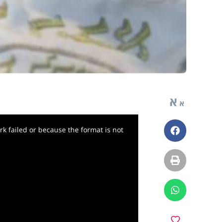
א
א
k failed or because the format is not
פייסבוק
הדפסה
ווטסאפ
מועדפים