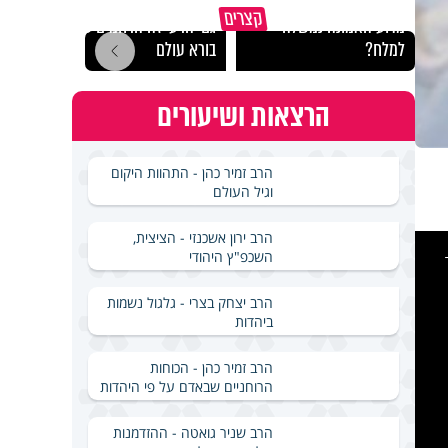
קצרים
מדוע האמונה נמשלה
גם ׳הרע׳ זה הרחמים של
האם מ
למלח?
בורא עולם
בשבת
הרצאות ושיעורים
הרב זמיר כהן - התהוות היקום
וגיל העולם
הרב ירון אשכנזי - הציצית,
This
is
השכפ"ץ היהודי
a
modal
windo
הרב יצחק בצרי - גלגול נשמות
ביהדות
הרב זמיר כהן - הכוחות
הרוחניים שבאדם על פי היהדות
הרב שניר גואטה - ההזדמנות