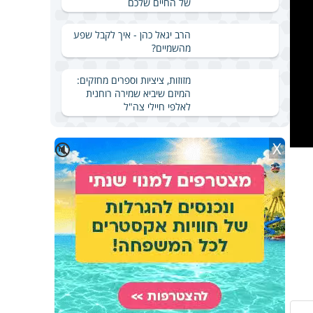
של החיים שלכם
הרב יגאל כהן - איך לקבל שפע
מהשמיים?
מזוזות, ציציות וספרים מחזקים:
המיזם שיביא שמירה רוחנית
לאלפי חיילי צה"ל
X
🔇