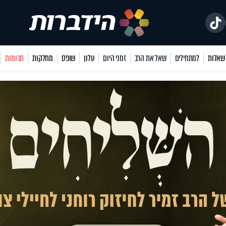
למתחילים
שאל את הרב
זמני היום
עלון
שופס
מחלקות
תרומות