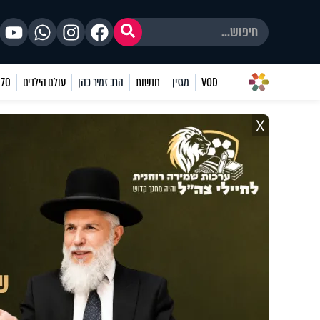
VOD
מגזין
חדשות
הרב זמיר כהן
עולם הילדים
70 שאלות
X