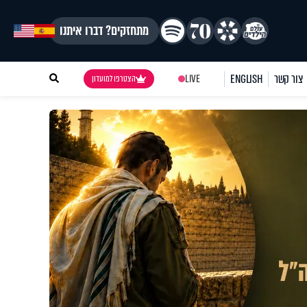
מתחזקים? דברו איתנו
צור קשר
ENGLISH
LIVE
הצטרפו למועדון