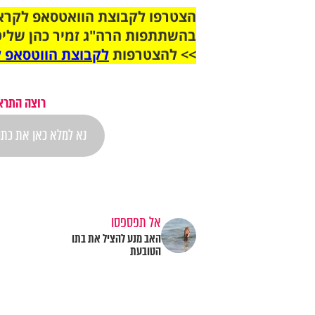
בהשתתפות הרה"ג זמיר כהן שליט
>> להצטרפות
לקבוצת הווטסאפ ל
רוצה התראה
אל תפספסו
האב מנע להציל את בתו
הטובעת