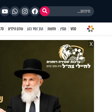
VOD
מגזין
חדשות
הרב זמיר כהן
עולם הילדים
70 שאלות
X