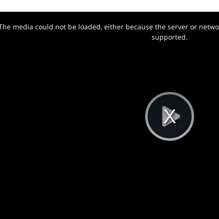
The media could not be loaded, either because the server or networ
w.
supported.
Pla
Vi