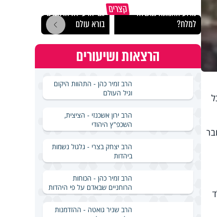
קצרים
מדוע האמונה נמשלה
גם ׳הרע׳ זה הרחמים של
האם מ
למלח?
בורא עולם
בשבת
הרצאות ושיעורים
הרב זמיר כהן - התהוות היקום
וגיל העולם
ל
הרב ירון אשכנזי - הציצית,
השכפ"ץ היהודי
בר
הרב יצחק בצרי - גלגול נשמות
ביהדות
הרב זמיר כהן - הכוחות
הרוחניים שבאדם על פי היהדות
ד
הרב שניר גואטה - ההזדמנות