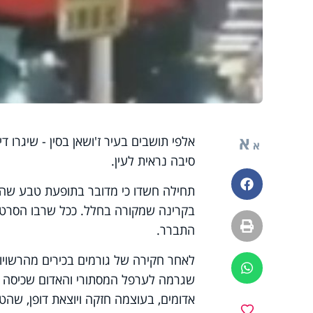
א
אלפי תושבים בעיר ז'ושאן בסין - שיגרו ד
א
סיבה נראית לעין.
פייסבוק
תחילה חשדו כי מדובר בתופעת טבע שהגיע
בקרינה שמקורה בחלל. ככל שרבו הסרטונ
הדפסה
התברר.
לאחר חקירה של גורמים בכירים מהרשויות
ווטסאפ
שגרמה לערפל המסתורי והאדום שכיסה את
אדומים, בעוצמה חזקה ויוצאת דופן, שהט
מועדפים