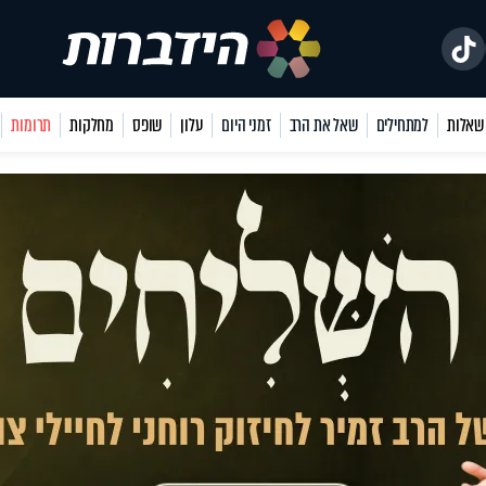
למתחילים
שאל את הרב
זמני היום
עלון
שופס
מחלקות
תרומות