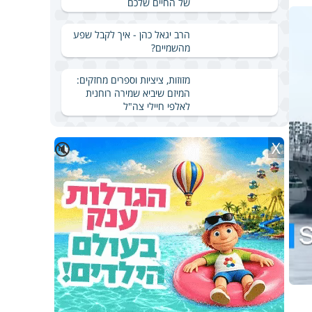
של החיים שלכם
הרב יגאל כהן - איך לקבל שפע
מהשמיים?
מזוזות, ציציות וספרים מחזקים:
המיזם שיביא שמירה רוחנית
לאלפי חיילי צה"ל
X
🔇