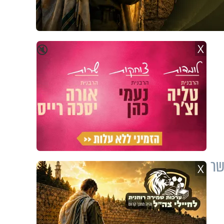
X
🔇
שר
X