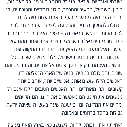
"אזרחי ואזרחיות ישראל, בני כל המגזרים ונציגי כל האמונות,
מימין ומשמאל, מהעיר ומהכפר, חילונים דתיים ומסורתיים, בני
ובנות העם היהודי בארץ ובעולם, אתם עדות חיה לרוח
הגדולה להמשך הבנייה והנטיעה ללפיד העובר מדור לדור.
לפיד העומד בראש ובראשונה – בסימן הערבות וההתנדבות.
כולנו מכירים ישראלים וישראליות שכל אחד ואחד מהם עשה
ועושה מעל ומעבר כדי להפיץ את האור ואת התקווה ואת
הערבות ההדדית במדינת ישראל. אלו האנשים שקודם כל
דורשים מעצמם ורק אחר כך פונים אל אחרים. והם רבים והם
שונים, והם כולם בנותיה ובניה של הארץ הנפלאה הזו.
האנשים הללו עושים אותנו אנושיים יותר, אוהבים יותר
קשובים יותר, מאוחדים יותר. האנשים הטובים הללו אינם רק
מנעימים את חיינו. הם מאפשרים את חיינו. הם מקיימים
ומחיים את המדינה יום יום שעה שעה בעשייה שאינה יודעת
גבולות בחסד ברחמים ובאמונה.
"אחיותיי ואחיי, זכותנו לחיות ולשגשג כאן בארץ הזאת נעוצה