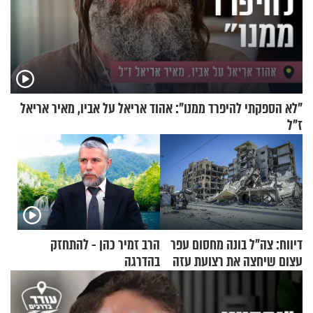
"לא הספקתי להיפרד ממנו": אהוד אריאל על אביו, מאיר אריאל
ז"ל
דיווח: צה"ל בונה מחסום עפר
הרב זמיר כהן - להתחזק
עצום שיחצה את רצועת עזה
בהדרגה
לשניים