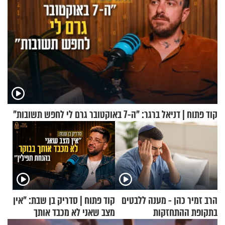
קוד פתוח | דניאל ברגר: "ה-7 באוקטובר גרם לי לחפש תשובות"
הרב זמיר כהן - מענה ללבטים
קוד פתוח | סדריק בן שבת: "אין
בתקופת ההתחזקות
מצב שאני לא מכבד אותך
בבוקר בהנחת תפילין"