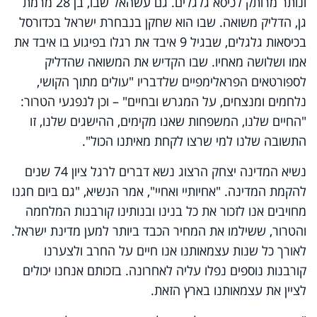
ונותר מרותק לכיסא גלגלים. גם עשהאל שבו, בן 28 מרמת
גן, הדליק משואה. שבו הוא שחקן בנבחרת ישראל בכדורסל
בכיסאות גלגלים, שבגיל 9 איבד את רגלו בפיגוע בו איבד את
אמו ושלושה מאחיו. שבו הקדיש את המשואה שהדליק
לספורטאים הפראלימפיים שלדבריו "עולים מתוך הקושי,
נלחמים ומנצחים, על המגרש ובחיים" – וכן לנפגעי הטרור:
"החיים שלנו, המשפחות שאנו מקימים, ההישגים שלנו, זו
התשובה שלנו למי שרצו לקחת מאיתנו הכול".
נשיא המדינה יצחק הרצוג נשא דברים לרגל ציון 74 שנים
להקמת המדינה. "אחיותיי ואחיי", אמר הנשיא, "גם ביום חגנו
מחויבים אנו לזכור את כל בנינו ובנותינו קורבנות המלחמה
והטרור, ששילמו את המחיר הכבד ביותר למען מדינת ישראל.
לאורך כל שנות עצמאותנו אנו חיים על החרב ולצערנו
קורבנות נוספים נפלו עליה לאחרונה. בזכותם אנחנו יכולים
לציין את עצמאותנו בארץ הזאת.