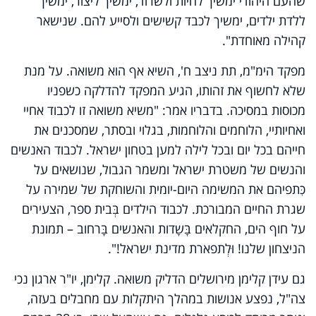
שהעם היהודי ימשיך לחיות ולשרוד, ימשיך ליצור, ימשיך
ללדת ילדים, ימשיך לכבד קשישים ולסייע להם. שנישאר
קהילה מאוחדת".
מפקד הימ"מ, תת ניצב ח', השיא אף הוא משואה. על מנת
שלא לחשוף את זהותו, הגיע המפקד להדלקה כשפניו
מכוסות במסיכה. בדבריו אמר: "משיא משואה זו לכבוד אחיי
ואחיותיי, הלוחמים והלוחמות, בגלוי ובסתר, שמסכנים את
חייהם בכל יום ובכל לילה למען בטחון ישראל. לכבוד האנשים
והנשים של משטרת ישראל ומשמר הגבול, שנושאים על
כִּתפיהם את המשימה היום-יומית והשוחקת של שמירה על
שגרת החיים המבורכת. לכבוד הילדים בְּבית ספר, הצעירים
על חוף הים, החקלאים בָּשָדות והאנשים בָּרחוב – תמונת
הניצחון שלנו! וּלְתפארת מדינת ישראל!".
גם עידן קלימן מירושלים הדליק משואה. קלימן, יו"ר ארגון נכי
צה"ל, נפצע אנושות במהלך היתקלות עם מחבלים בעזה,