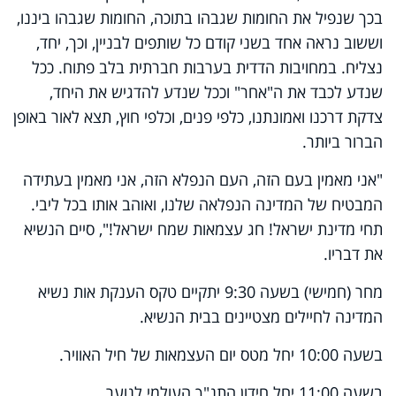
בכך שנפיל את החומות שגבהו בתוכה, החומות שגבהו ביננו,
וששוב נראה אחד בשני קודם כל שותפים לבניין, וכך, יחד,
נצליח. במחויבות הדדית בערבות חברתית בלב פתוח. ככל
שנדע לכבד את ה"אחר" וככל שנדע להדגיש את היחד,
צדקת דרכנו ואמונתנו, כלפי פנים, וכלפי חוץ, תצא לאור באופן
הברור ביותר.
"אני מאמין בעם הזה, העם הנפלא הזה, אני מאמין בעתידה
המבטיח של המדינה הנפלאה שלנו, ואוהב אותו בכל ליבי.
תחי מדינת ישראל! חג עצמאות שמח ישראל!", סיים הנשיא
את דבריו.
מחר (חמישי) בשעה 9:30 יתקיים טקס הענקת אות נשיא
המדינה לחיילים מצטיינים בבית הנשיא.
בשעה 10:00 יחל מטס יום העצמאות של חיל האוויר.
בשעה 11:00 יחל חידון התנ"ך העולמי לנוער.