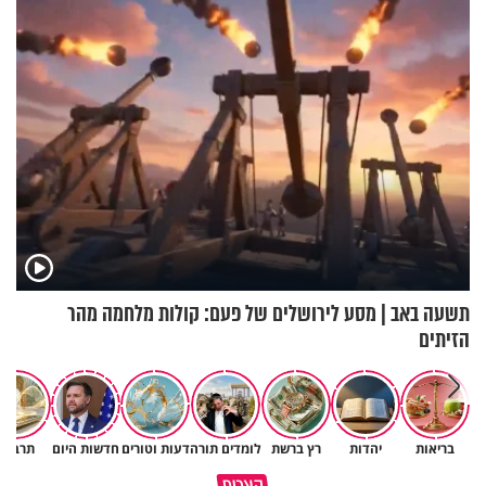
תשעה באב | מסע לירושלים של פעם: קולות מלחמה מהר
הזיתים
בריאות
יהדות
רץ ברשת
לומדים תורה
דעות וטורים
חדשות היום
תרבות
מתחילים לעבוד לקראת ראש
הרגעים הקשים ביותר בחיים