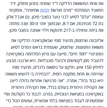
את אחת המשואות הדליקה ד"ר שמחה גתהון מחולון, יו"ר
התאגיד הממלכתי "מרכז מורשת
יהדות
אתיופיה", וממקימי
עמותת "עלם" לסיוע לבני נוער במצבי סיכון. גם אנג'ל אלון,
בת 72 מנתיבות, אם ל-8, שבמשך יותר מ-30 שנה פתחה
את ביתה וטיפלה ב-217 תינוקות וילדי אומנה במצבי סיכון.
אליזבטה שרסטוק מהעיר סומי שבאוקראינה הדליקה את
משואת התפוצות. שרסטוק, שעומדת בראש המרכז לסיוע
הומניטרי "חסד חיים", סייעה עם פרוץ המלחמה באוקראינה
להעביר מזון לקשישים ולבעלי מוגבלויות. היא ארגנה מבצע
לחילוץ 150 איש, חלקם על כיסאות גלגלים, מהעיר סומי
שהייתה אז תחת מתקפה רוסית. "הבחירה בי להשיא משואה
היא כבוד גדול", אמרה. "אני מרגישה אחריות גדולה לייצג
את הקהילה היהודית בעולם בכלל, ואת הקהילה היהודית
באוקראינה במציאות הנוכחית, בפרט. לכבוד כל הקולגות שלי
שממשיכים לעבוד במציאות בלתי אפשרית, ועושים הכול כדי