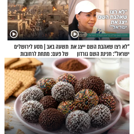
"לא רצו שאהבת השם ייצג את
תשעה באב | מסע לירושלים
ישראל": חנינת השם גורדון
של פעם: מתחת לרחובות
בריאיון מעורר השראה
ירושלים