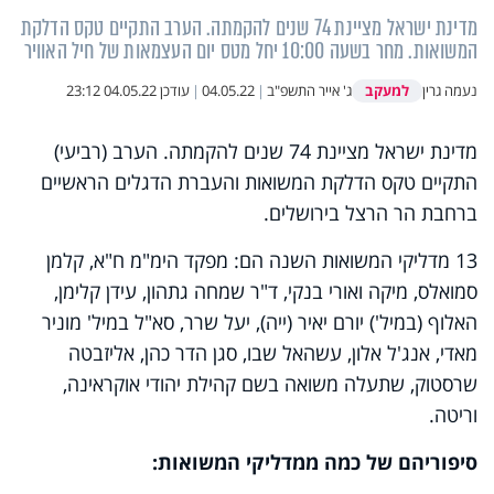
מדינת ישראל מציינת 74 שנים להקמתה. הערב התקיים טקס הדלקת
המשואות. מחר בשעה 10:00 יחל מטס יום העצמאות של חיל האוויר
למעקב
נעמה גרין
ג' אייר התשפ"ב
|
04.05.22
|
עודכן
04.05.22 23:12
מדינת ישראל מציינת 74 שנים להקמתה. הערב (רביעי)
התקיים טקס הדלקת המשואות והעברת הדגלים הראשיים
ברחבת הר הרצל בירושלים.
13 מדליקי המשואות השנה הם: מפקד הימ"מ ח"א, קלמן
סמואלס, מיקה ואורי בנקי, ד"ר שמחה גתהון, עידן קלימן,
האלוף (במיל') יורם יאיר (ייה), יעל שרר, סא"ל במיל' מוניר
מאדי, אנג'ל אלון, עשהאל שבו, סגן הדר כהן, אליזבטה
שרסטוק, שתעלה משואה בשם קהילת יהודי אוקראינה,
וריטה.
סיפוריהם של כמה ממדליקי המשואות: