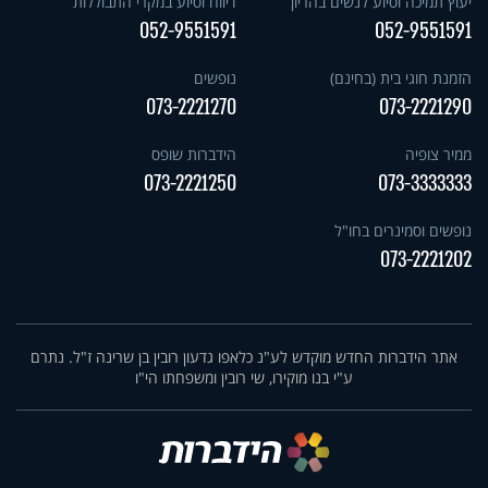
יעוץ תמיכה וסיוע לנשים בהריון
דיווח וסיוע במקרי התבוללות
052-9551591
052-9551591
הזמנת חוגי בית (בחינם)
נופשים
073-2221270
073-2221290
ממיר צופיה
הידברות שופס
073-2221250
073-3333333
נופשים וסמינרים בחו"ל
073-2221202
אתר הידברות החדש מוקדש לע"נ כלאפו גדעון רובין בן שרינה ז"ל. נתרם
ע"י בנו מוקירו, שי רובין ומשפחתו הי"ו