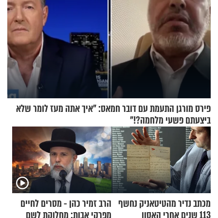
פירס מורגן התעמת עם דובר חמאס: "איך אתה מעז לומר שלא
ביצעתם פשעי מלחמה?!"
מכתב נדיר מהטיטאניק נחשף
הרב זמיר כהן - מסרים לחיים
113 שנים אחרי האסון
מפרקי אבות: מחלוקת לשם