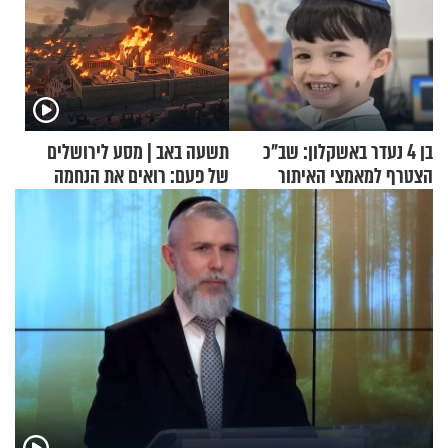
בן 4 נעדר באשקלון: שב"כ
תשעה באב | מסע לירושלים
הצטרף למאמצי האיתור
של פעם: רואים את הנחמה