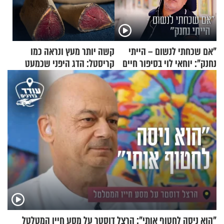
"אם שכחתי לנשום – הייתי
קשה יותר מעץ ונראה כמו
נחנק": יוחאי לוי בסיפור חיים
קריסטל: הדג היפני שכמעט
מעורר השראה
בלתי אפשרי לחתוך
"הוא ניסה לחטוף אותי": הרצל דוסטר על מסע חייו המטלטל