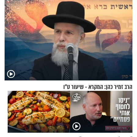
וגד דנינו
הרב זמיר כהן: המקרא - שיעור ט"ו