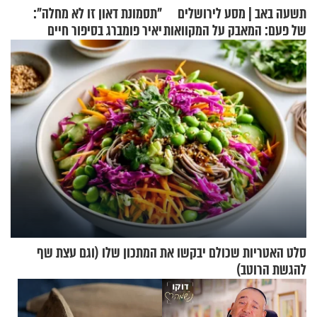
תשעה באב | מסע לירושלים
"תסמונת דאון זו לא מחלה":
של פעם: המאבק על המקוואות
יאיר פומברג בסיפור חיים
מעורר השראה
סלט האטריות שכולם יבקשו את המתכון שלו (וגם עצת שף
להגשת הרוטב)