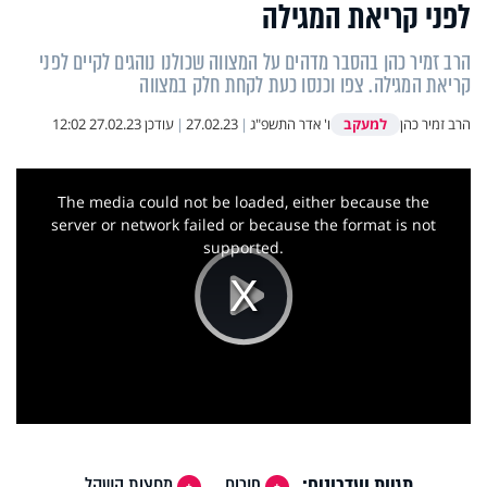
לפני קריאת המגילה
הרב זמיר כהן בהסבר מדהים על המצווה שכולנו נוהגים לקיים לפני
קריאת המגילה. צפו וכנסו כעת לקחת חלק במצווה
למעקב
הרב זמיר כהן
ו' אדר התשפ"ג
|
27.02.23
|
עודכן
27.02.23 12:02
This
is
a
The media could not be loaded, either because the
modal
window.
server or network failed or because the format is not
supported.
Play
Video
תגיות ועדכונים:
פורים
מחצית השקל