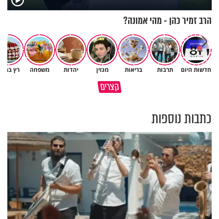
הרב זמיר כהן - מהי אמונה?
חדשות היום
תרבות
בריאות
מגזין
יהדות
משפחה
רץ ברשת
הגעתי לגיל 108 בזכות הכיבוד
קצרים
הורים שלי
אשתך לא במקום האחרון
כתבות נוספות