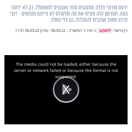
ידענו שדובי פנדה מתנהגים מוזר ואוהבים להשתולל, רק לא ידענו
כמה. הסרטון הזה מוכיח את מה שלעולם לא הייתם מנחשים - דובי
פנדה מאוד אוהבים להתגלגל, גם בלי השלג
למעקב
רץ ברשת
ג' אדר ב' התשפ"ב
|
06.03.22
|
עודכן
06.03.22 11:51
This
is
a
The media could not be loaded, either because the
modal
window.
server or network failed or because the format is not
supported.
Play