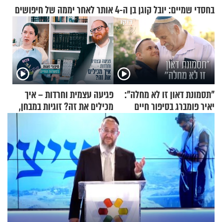
בחסדי שמיים: יובל קוגן בן ה-4 אותר לאחר יממה של חיפושים
"תסמונת דאון זו לא מחלה":
פגיעה עצמית וחרדות – איך
יאיר פומברג בסיפור חיים
מכילים את זה? זוגיות במבחן,
מעורר השראה
הפעם עם יהודית ואלתר כהן