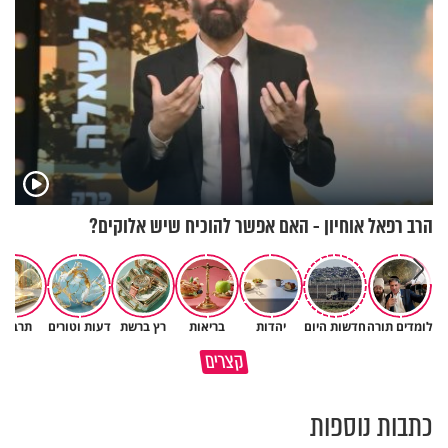
הרב רפאל אוחיון - האם אפשר להוכיח שיש אלוקים?
לומדים תורה
חדשות היום
יהדות
בריאות
רץ ברשת
דעות וטורים
תרבות
באיזה ארץ לומדים יותר גמרא
קצרים
בדרום קוריאה או בישראל?
כל מה שנשבר יכול להיבנות מחד
כתבות נוספות