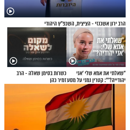
הרב ירון אשכנזי - הציצית, השכפ"ץ היהודי
"שאלתי את אמא שלי 'אני
כשרות בסימן שאלה - הרב
יהודייה?'": קטרין נמני על מסע
זמיר כהן
ההתחזקות המרגש