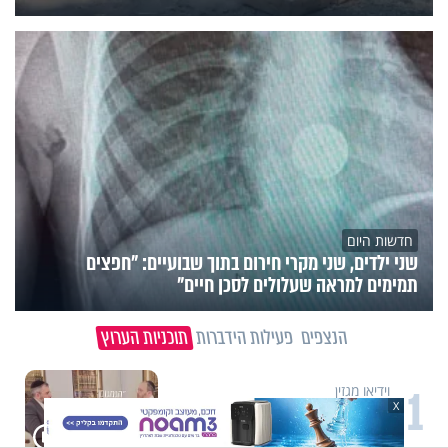
חדשות היום
שני ילדים, שני מקרי חירום בתוך שבועיים: "חפצים
תמימים למראה שעלולים לסכן חיים"
הנצפים
פעילות הידברות
תוכניות הערוץ
1
וידיאו מגזין
"הגמגום לא מגדיר אותי": ישראל
X
שטרן על המגבלה שלא עוצרת אותו