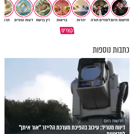
חדשות היום
לומדים תורה
יהדות
בריאות
רץ ברשת
דעות וטורים
תרבות
איך לשלוט בסיטואציה בצורה
קצרים
ברכה או קללה? הכל בידים שלנו
נכונה?
כתבות נוספות
חדשות היום
דיווח מטריד: עיכוב בהפיכת מערכת הלייזר "אור איתן"