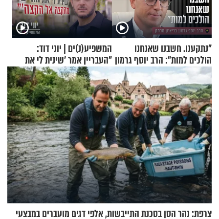
"נתקענו. חשבנו שאנחנו
המשפיע(נ)ים | יוני דוד:
הולכים למות": הרב יוסף גרמון
"העבריין אמר 'שינית לי את
בריאיון מרתק
החיים מהקצה אל הקצה'"
צרפת: נהר הסן בסכנת התייבשות, אלפי דגים מועברים במבצעי