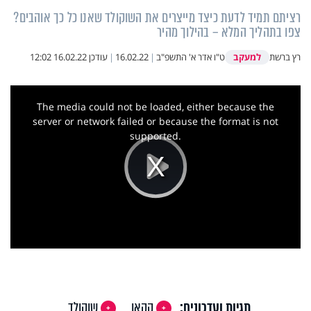
רציתם תמיד לדעת כיצד מייצרים את השוקולד שאנו כל כך אוהבים?
צפו בתהליך המלא – בהילוך מהיר
למעקב
רץ ברשת
ט"ו אדר א' התשפ"ב
|
16.02.22
|
עודכן
16.02.22 12:02
This
is
a
The media could not be loaded, either because the
modal
window.
server or network failed or because the format is not
supported.
Play
Video
תגיות ועדכונים:
קקאו
שוקולד