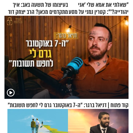
"שאלתי את אמא שלי 'אני
בעיצומו של תשעה באב: איך
יהודייה?'": קטרין נמני על מסע
מתקדמים מכאן? הרב יצחק דוד
ההתחזקות המרגש
גרוסמן בשיחה מיוחדת
קוד פתוח | דניאל ברגר: "ה-7 באוקטובר גרם לי לחפש תשובות"