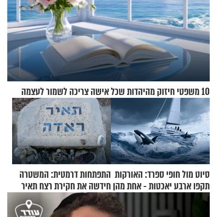
10 משפטי חיזוק מהיהדות שכל אישה צריכה לשמור לעצמה
סיוט מול חופי ספרד: האורקות
התפתחות דרמטית: המשטרה
תקפו ארבע יאכטות - אחת מהן
חידשה את חקירת רצח תאיר
טבעה
ראדה