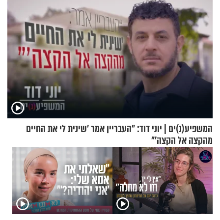
המשפיע(נ)ים | יוני דוד: "העבריין אמר 'שינית לי את החיים
מהקצה אל הקצה'"