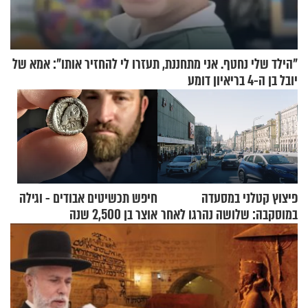
"הילד שלי נחטף. אני מתחננת, תעזרו לי להחזיר אותו": אמא של
יובל בן ה-4 בריאיון דומע
פיצוץ קטלני במסעדה
חיפש תכשיטים אבודים - וגילה
במוסקבה: שלושה נהרגו לאחר
אוצר בן 2,500 שנה
שמטען שנשאה אישה התפוצץ