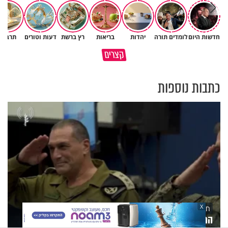
חדשות היום
לומדים תורה
יהדות
בריאות
רץ ברשת
דעות וטורים
תרבות
מי שאמר והיה העולם זה אבא
קצרים
שלנו
חמאס הוא פצצה מתקתקת
כתבות נוספות
X
חדשות היום
הרמטכ״ל: "ערוכים לחזרה ללחימה עצימה"; מפקד