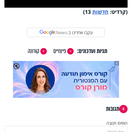
Video
(קרדיט:
חדשות
13)
עקבו אחרינו ב-
News
תגיות ועדכונים:
פיצויים
קורונה
X
🔇
תגובות
0
הוסיפו תגובה