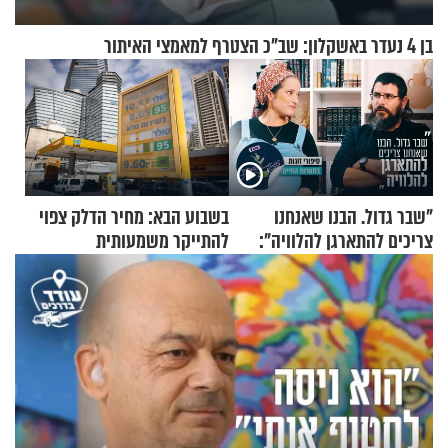
בן 4 נעדר באשקלון: שב"כ הצטרף למאמצי האיתור
"שבר גדול. הבנו שאנחנו
בשבוע הבא: מחיר הדלק צפוי
צריכים להתארגן להלוויה":
להתייקר משמעותית
זוגיות במבחן, הפעם עם מרים
וגד דנינו