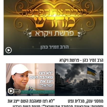
הרב זמיר כהן - פרשת ויקרא
מחסני ענק, מכלית נפט
"לא רצו שאהבת השם ייצג את
וספינות: אוקראינה מרחיבה את
ישראל": חנינת השם גורדון