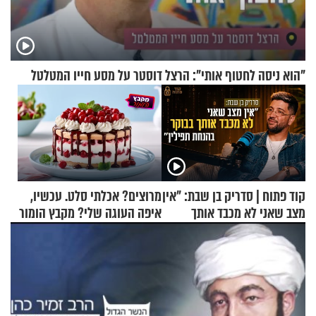
"הוא ניסה לחטוף אותי": הרצל דוסטר על מסע חייו המטלטל
קוד פתוח | סדריק בן שבת: "אין
מרוצים? אכלתי סלט. עכשיו,
מצב שאני לא מכבד אותך
איפה העוגה שלי? מקבץ הומור
בבוקר בהנחת תפילין"
כייפי מספר 1