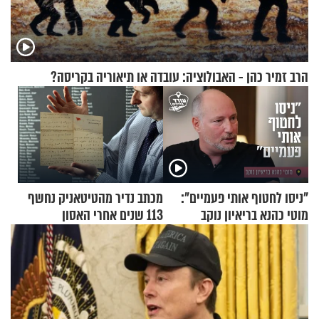
הרב זמיר כהן - האבולוציה: עובדה או תיאוריה בקריסה?
"ניסו לחטוף אותי פעמיים":
מכתב נדיר מהטיטאניק נחשף
מוטי כהנא בריאיון נוקב
113 שנים אחרי האסון