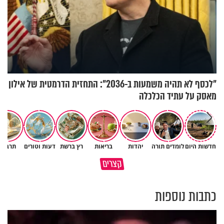
"לכסף לא תהיה משמעות ב-2036": התחזית הדרמטית של אילון
מאסק על עתיד הכלכלה
חדשות היום
לומדים תורה
יהדות
בריאות
רץ ברשת
דעות וטורים
תרבות
גם ׳הרע׳ זה הרחמים של בורא
קצרים
מדוע האמונה נמשלה למלח?
עולם
כתבות נוספות