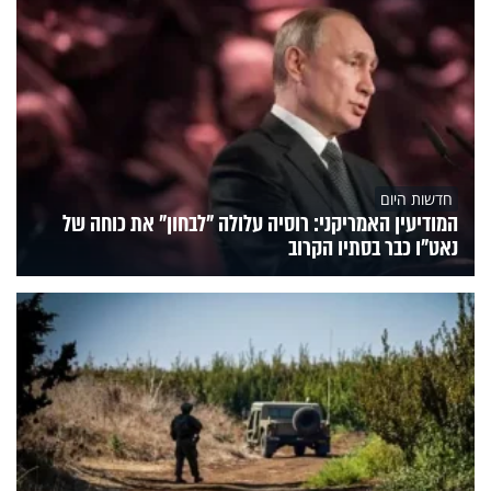
חדשות היום
המודיעין האמריקני: רוסיה עלולה "לבחון" את כוחה של
נאט"ו כבר בסתיו הקרוב