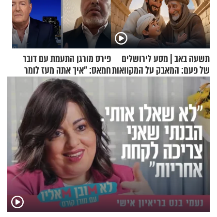
תשעה באב | מסע לירושלים
פירס מורגן התעמת עם דובר
של פעם: המאבק על המקוואות
חמאס: "איך אתה מעז לומר
שלא ביצעתם פשעי מלחמה?!"