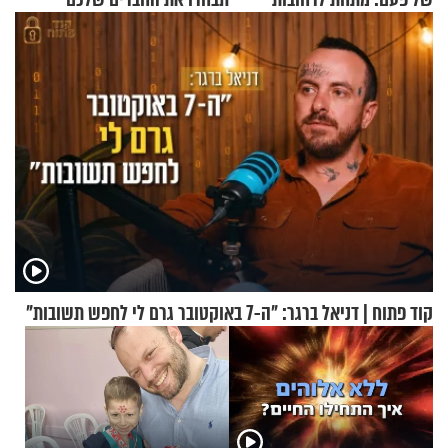
ירושלים
בחיים
קוד פתוח | דניאל ברגר: "ה-7 באוקטובר גרם לי לחפש תשובות"