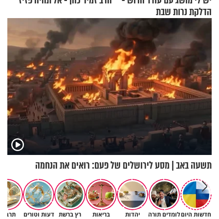
יש לי מושג עם עודד הרוש -
הרב זמיר כהן - אל תהיה פזיז
הדלקת נרות שבת
תשעה באב | מסע לירושלים של פעם: רואים את הנחמה
חדשות היום
לומדים תורה
יהדות
בריאות
רץ ברשת
דעות וטורים
תרבות