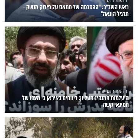
חדשות היום
ראש השב"כ: "ההסכמה של חמאס על פירוק מנשק -
תרגיל הונאה"
חדשות היום
היעלמות המנהיג העליון: דיווחים באיראן כי מצבו של
חמינאי קשה