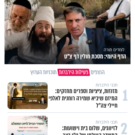
לומדים תורה
הדף היומי: מסכת חולין דף צ"ט
הנצפים
פעילות הידברות
תוכניות הערוץ
תכני הידברות
1
מזוזות, ציציות וספרים מחזקים:
המיזם שיביא שמירה רוחנית לאלפי
חיילי צה"ל
2
תכני הידברות
לזיווגים, שלום בית וישועות: