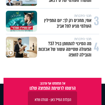
המשדר העולמי של ט"ו באב
3
תכני הידברות
אחי, מחכים רק לך: יום התפילין
העולמי מגיע לתל אביב
תכני הידברות
4
מה הסיכוי להתחתן בגיל 37?
הפעולה שסיימה עשור של אכזבות
והובילה לחופה
אל תפספסו אף עדכון:
הרשמו לרשימת התפוצה שלנו