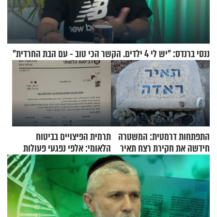
ננסי ברנדס: "יש לי 4 ילדים. הקשר הכי טוב - עם הבת החרדית"
התפתחות דרמטית: המשטרה
תרמית הפיצויים בביטוח
חידשה את חקירת רצח תאיר
הלאומי: אלפי נפגעי פעולות
ראדה
איבה קיבלו כספים במירמה