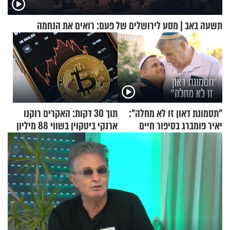
תשעה באב | מסע לירושלים של פעם: רואים את הנחמה
"תסמונת דאון זו לא מחלה":
תוך 30 דקות: האקרים רוקנו
יאיר פומברג בסיפור חיים
ארנקי ביטקוין בשווי 88 מיליון
מעורר השראה
דולר