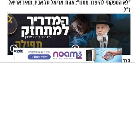
"לא הספקתי להיפרד ממנו": אהוד אריאל על אביו, מאיר אריאל
ז"ל
X
הרב זמיר כהן: איך להינצל
הרב רפאל אוחיון – המדריך
מחרדות בלילה?
למתחזק: סדר התפילה מאמירת
הקורבנות ועד קריאת שמע