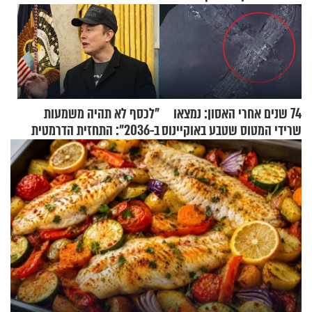
74 שנים אחרי האסון: נמצאו
"לכסף לא תהיה משמעות
שרידי המטוס שטבע באוקיינוס
ב-2036": התחזית הדרמטית
עם עשרות נוסעים
של אילון מאסק על עתיד
הכלכלה