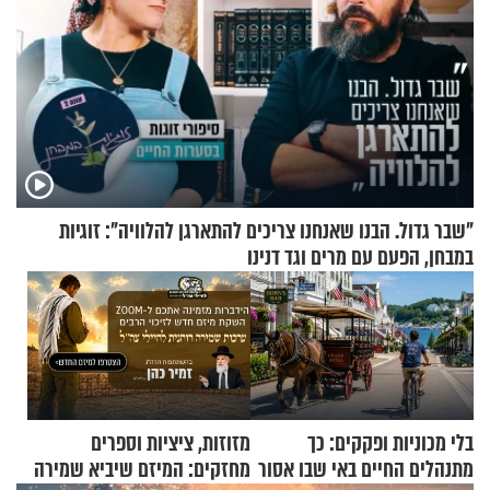
"שבר גדול. הבנו שאנחנו צריכים להתארגן להלוויה": זוגיות
במבחן, הפעם עם מרים וגד דנינו
בלי מכוניות ופקקים: כך
מזוזות, ציציות וספרים
מתנהלים החיים באי שבו אסור
מחזקים: המיזם שיביא שמירה