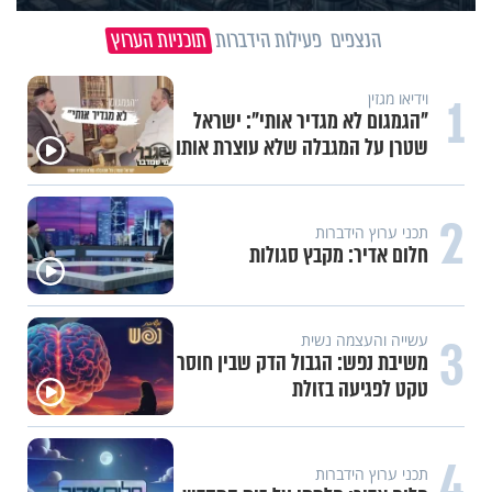
הנצפים
פעילות הידברות
תוכניות הערוץ
1
וידיאו מגזין
"הגמגום לא מגדיר אותי": ישראל
שטרן על המגבלה שלא עוצרת אותו
2
תכני ערוץ הידברות
חלום אדיר: מקבץ סגולות
3
עשייה והעצמה נשית
משיבת נפש: הגבול הדק שבין חוסר
טקט לפגיעה בזולת
4
תכני ערוץ הידברות