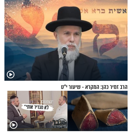
לנהוג כבר יותר מ-120 שנה
רוחנית לאלפי חיילי צה"ל
הרב זמיר כהן: המקרא - שיעור י"ט