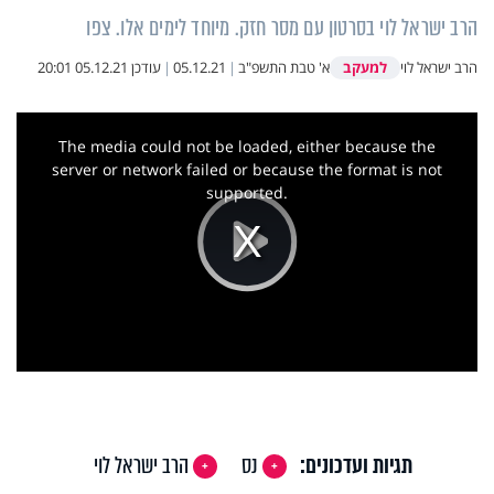
הרב ישראל לוי בסרטון עם מסר חזק. מיוחד לימים אלו. צפו
למעקב
הרב ישראל לוי
א' טבת התשפ"ב
|
05.12.21
|
עודכן
05.12.21 20:01
This
is
a
The media could not be loaded, either because the
modal
window.
server or network failed or because the format is not
supported.
Play
Video
תגיות ועדכונים:
נס
הרב ישראל לוי