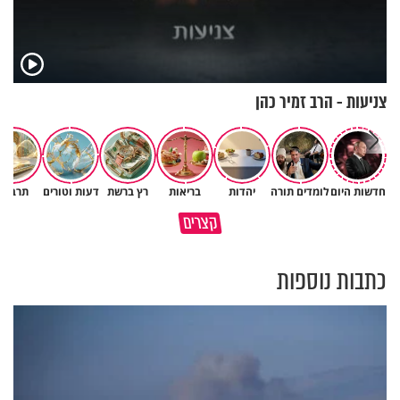
צניעות - הרב זמיר כהן
חדשות היום
לומדים תורה
יהדות
בריאות
רץ ברשת
דעות וטורים
תרבות
קצרים
למה לא קראת לי לעזרה?
מוקדש לכל מי שאיבד איש קרוב
כתבות נוספות