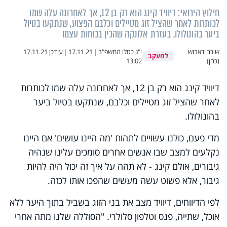
חילוץ הירואי: דיוויד קינג הוא רק בן 12, אך לאחרונה עלה שמו
לכותרות לאחר שהציל זוג מטיילים וכלבם הפצוע, שנתקעו בטיול
ביער בהונולולו, בעזרת אלונקה שהכין בכוחות עצמו
שירה דאבוש
י"ג כסלו התשפ"ב
|
17.11.21
|
עודכן
17.11.21
למעקב
(כהן)
13:02
דיוויד קינג הוא רק בן 12, אך לאחרונה עלה שמו לכותרות
לאחר שהציל זוג מטיילים וכלבם, שנתקעו בטיול ביער
בהונולולו.
מדי פעם, כולנו עשויים לתהות 'מה היינו עושים' אם היינו
נקלעים למצב שבו אנשים אחרים סומכים עלינו שנהיה
גיבורים, אולם קינג - לא תהה על איך זה יכול היה להיות
גיבור, אלא פשוט עשה מעשים שהפכו אותו לכזה.
לפי הדיווחים, דיוויד מצב את בני הזוג בשביל בתוך היער ללא
אוכל, שתייה, פנס וטלפון סלולרי. "הסוללה שלנו מתה אחרי