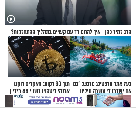
הרב זמיר כהן - איך להתמודד עם קשיים בתהליך ההתחזקות?
בעל אתר הרפטינג מרגש: "גם
תוך 30 דקות: האקרים רוקנו
אם ישלמו לי עשרה מיליון
ארנקי ביטקוין בשווי 88 מיליון
X
שקלים - לא אפתח בשבת"
דולר