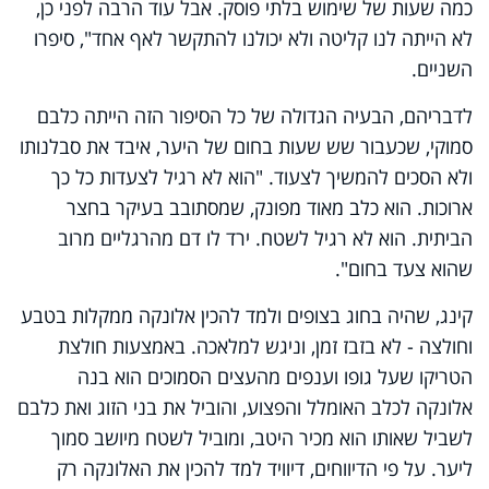
כמה שעות של שימוש בלתי פוסק. אבל עוד הרבה לפני כן,
לא הייתה לנו קליטה ולא יכולנו להתקשר לאף אחד", סיפרו
השניים.
לדבריהם, הבעיה הגדולה של כל הסיפור הזה הייתה כלבם
סמוקי, שכעבור שש שעות בחום של היער, איבד את סבלנותו
ולא הסכים להמשיך לצעוד. "הוא לא רגיל לצעדות כל כך
ארוכות. הוא כלב מאוד מפונק, שמסתובב בעיקר בחצר
הביתית. הוא לא רגיל לשטח. ירד לו דם מהרגליים מרוב
שהוא צעד בחום".
קינג, שהיה בחוג בצופים ולמד להכין אלונקה ממקלות בטבע
וחולצה - לא בזבז זמן, וניגש למלאכה. באמצעות חולצת
הטריקו שעל גופו וענפים מהעצים הסמוכים הוא בנה
אלונקה לכלב האומלל והפצוע, והוביל את בני הזוג ואת כלבם
לשביל שאותו הוא מכיר היטב, ומוביל לשטח מיושב סמוך
ליער. על פי הדיווחים, דיוויד למד להכין את האלונקה רק