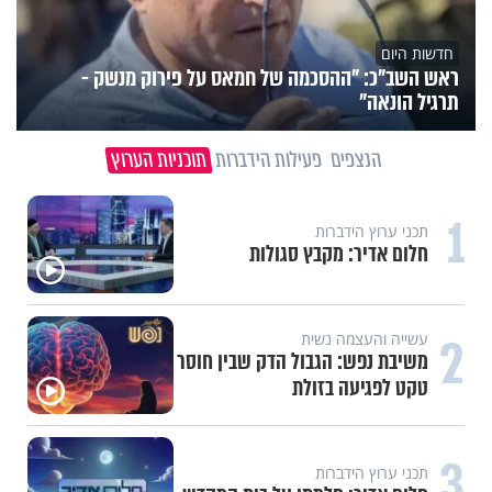
חדשות היום
ראש השב"כ: "ההסכמה של חמאס על פירוק מנשק -
תרגיל הונאה"
הנצפים
פעילות הידברות
תוכניות הערוץ
1
תכני ערוץ הידברות
חלום אדיר: מקבץ סגולות
2
עשייה והעצמה נשית
משיבת נפש: הגבול הדק שבין חוסר
טקט לפגיעה בזולת
3
תכני ערוץ הידברות