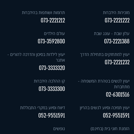
מזכירות הידברות
תרומות ושותפות בהידברות
073-2221212
073-2221222
עלון שבת - עונג שבת
עולם הילדים
073-3592800
073-2221388
יעוץ למתחזקים בתחילת הדרך
יעוץ לילדות בסיכון והדרכה להורים -
אתגר
073-2221232
073-3333320
יעוץ לנשים בטהרת המשפחה -
קו ההלכה הידברות
מתחברות
073-3333300
02-6301516
יעוץ תמיכה וסיוע לנשים בהריון
דיווח וסיוע במקרי התבוללות
052-9551591
052-9551591
הזמנת חוגי בית (בחינם)
נופשים