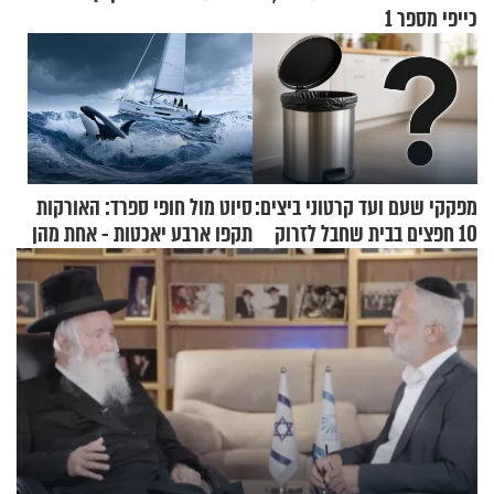
כייפי מספר 1
מפקקי שעם ועד קרטוני ביצים:
סיוט מול חופי ספרד: האורקות
10 חפצים בבית שחבל לזרוק
תקפו ארבע יאכטות - אחת מהן
לפח
טבעה