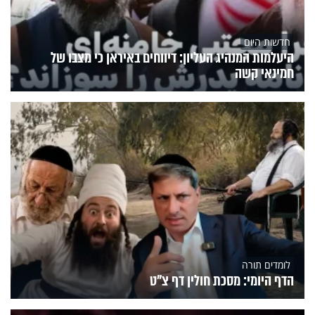
חדשות היום
היעלמות המנהיג העליון: דיווחים באיראן כי מצבו של
חמינאי קשה
לומדים תורה
הדף היומי: מסכת חולין דף צ"ט