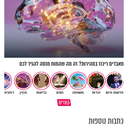
מאבדים ריכוז במהירות? זה מה שהמוח מנסה להגיד לכם
חדשות היום
יהדות
משפחה
נשים
בריאות
מגזין
רוחניות ו
באיזה ארץ לומדים יותר גמרא
קצרים
בדרום קוריאה או בישראל?
כל מה שנשבר יכול להיבנות מחד
כתבות נוספות