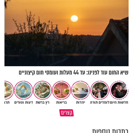
שיא החום עוד לפנינו: עד 44 מעלות ועומסי חום קיצוניים
חדשות היום
לומדים תורה
יהדות
בריאות
רץ ברשת
דעות וטורים
תרבות
קצרים
יש לך אבא גדול שאוהב אותך
רגע אחד עמוק שוקל יותר מנצח
כתבות נוספות