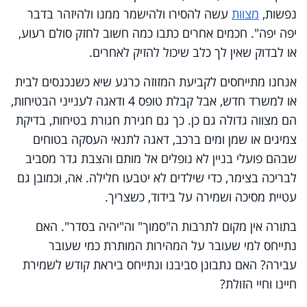
נפשות,
מצוות
עשה להסירו ולהישמר ממנו ולהיזהר בדבר
יפה יפה". חכמים אחרים כתבו כמה חשוב לחזק סולם רעוע,
או לבדוק שאין לך כלב שיכול להזיק לאחרים
.
אנחנו מתייחסים לקביעת המזוזה כרגע שיא כשנכנסים לבית
או למשרד חדש, אבל קבלת טופס 4 ודאגה לענייני הבטיחות,
הם מצווה גדולה גם כן. כך גם חגירת חגורת בטיחות, בדיקת
צמיגים או שמן ומים ברכב, דאגה לתנאי העסקה בטוחים
שבהם פועלי בניין לא נופלים אל מותם והצבת גדר מסביב
לבריכה בצימר, כדי שילדים לא יטבעו חלילה. אה, וכמובן גם
עטיית מסיכה ושמירה על בידוד, כשצריך
.
בתורה אין מקום לתרבות ה"סמוך" וה"יהיה בסדר". האם
נתייחס למי שעובר על המהירות המותרת כמי שעובר
עבירה? האם נתבונן סביבנו ונתייחס ביראת קודש לשמירת
חיינו וחיי הזולת
?