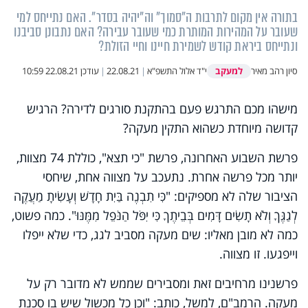
בתורה אין מקום לתרבות ה"סמוך" וה"יהיה בסדר". האם נתייחס למי
שעובר על המהירות המותרת כמי שעובר עבירה? האם נתבונן סביבנו
ונתייחס ביראת קודש לשמירת חיינו וחיי הזולת?
למעקב
סיון רהב מאיר
י"ד אלול התשפ"א
|
22.08.21
|
עודכן
22.08.21 10:59
מישהו מכם התרגש פעם בהתקנת סורגים לדירה? הרגיש
קדושה מיוחדת כשהוא התקין מעקה
?
פרשת השבוע האחרונה, פרשת "כי תצא", כוללת 74 מצוות,
יותר מכל פרשה אחרת. נתעכב על מצווה אחת, שיחסי
הציבור שלה לא מספיקים: "כִּי תִבְנֶה בַּיִת חָדָשׁ וְעָשִׂיתָ מַעֲקֶה
לְגַגֶּךָ וְלֹא תָשִׂים דָּמִים בְּבֵיתֶךָ כִּי יִפֹּל הַנֹּפֵל מִמֶּנּוּ". כמה פשוט,
כמה לא מובן מאליו: שים מעקה מסביב לגג, כדי שלא ייפלו
וייפגעו. זו מצווה
.
פרשנינו מרחיבים זאת ומסבירים שממש לא מדובר רק על
מעקה. הרמב"ם, למשל, כותב: "וכן כל מכשול שיש בו סכנת