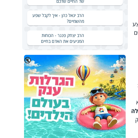
של החיים שלכם
הרב יגאל כהן - איך לקבל שפע
מהשמיים?
פו. במבצע
 חומרים
הרב יצחק פנגר - הכוחות
המניעים את האדם בחיים
X
🔇
לה