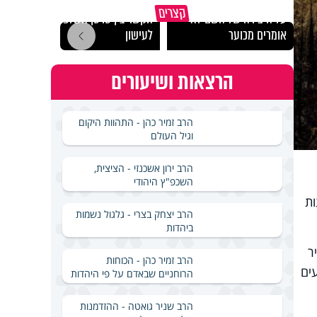
"הגמג
קצרים
על היצירה של השם לא
הקשר בין סרטן השלפוחית
ישרא
אומרים מכוער
לעישון
שלא 
הרצאות ושיעורים
הרב זמיר כהן - התהוות היקום
וגיל העולם
הרב ירון אשכנזי - הציצית,
השכפ"ץ היהודי
ת שהשריפה הגדולה שהשתולל 52 שעות
הרב יצחק בצרי - גלגול נשמות
ביהדות
יר
הרב זמיר כהן - הכוחות
ים
הרוחניים שבאדם על פי היהדות
הרב שניר גואטה - ההזדמנות