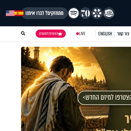
מתחזקים? דברו איתנו
צור קשר
ENGLISH
LIVE
הצטרפו למועדון