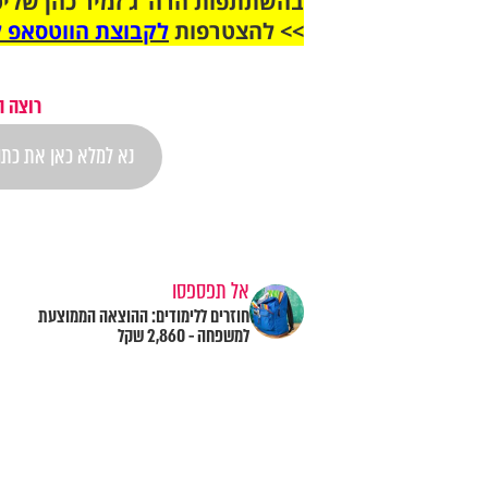
בהשתתפות הרה"ג זמיר כהן שליט
>> להצטרפות
לקבוצת הווטסאפ ל
רוצה ה
אל תפספסו
חוזרים ללימודים: ההוצאה הממוצעת
למשפחה - 2,860 שקל