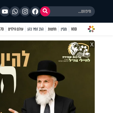
VOD
מגזין
חדשות
הרב זמיר כהן
עולם הילדים
70 שאלות
X