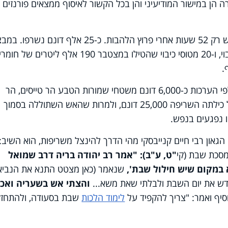
ן במישור המודיעיני והן בכל הקשור לאיסוף ממצאים פורנזים
כזכור, צוותי כיבוי והצלה השתלטו על האש רק 52 שעות אחרי פרוץ הלהבות. כ-25 אלף דונם נשר
השתתפו 1,500 לוחמי אש, 204 צוותי כיבוי, ו-20 מטוסי כיבוי שהטילו במצטבר 190 אלף ליטרים של
לפי רשות הטבע והגנים, עד כה נשרפו לפי הערכות כ-6,000 דונם משטחי שמורות הטבע הר טייסים, הר
המסרק והגן הלאומי הרי יהודה. בסך הכל כילתה השריפה 25,000 דונם, ולמרות שהאש השתוללה בסמוך
ו נפגעים בנפש.
גאון רבי חיים קנייבסקי מהי הדרך להינצל משריפות, הוא השיב:
סכת שבת (קי
"ט, ע"ב): "אמר רב יהודה בריה דרב שמואל
 במקום שיש חילול שבת',
שנאמר (כאן מצטט התנא את הנביא
קדש את יום השבת ולבלתי שאת משא...
והצתי אש בשעריה ואכ
וסיף ואמר: "צריך להקפיד על
לימוד הלכות
שבת בסעודה, ולהתחזק