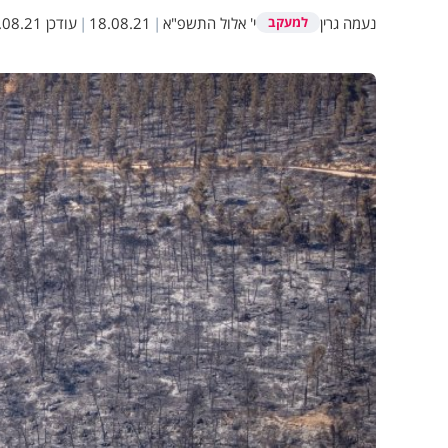
נעמה גרין
י' אלול התשפ"א
|
18.08.21
|
עודכן
8.21 11:03
למעקב