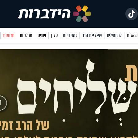
למתחילים
שאל את הרב
זמני היום
עלון
שופס
מחלקות
תרומות