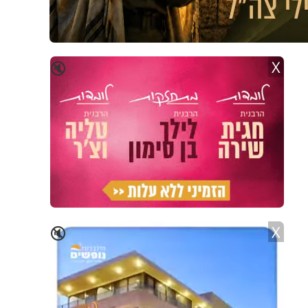
X
🔇
X
🔇