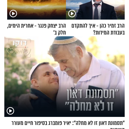
הרב זמיר כהן - איך להתקדם
הרב יצחק פנגר - אחרית הימים,
בעבודת המידות?
חלק ב’
"תסמונת דאון זו לא מחלה": יאיר פומברג בסיפור חיים מעורר