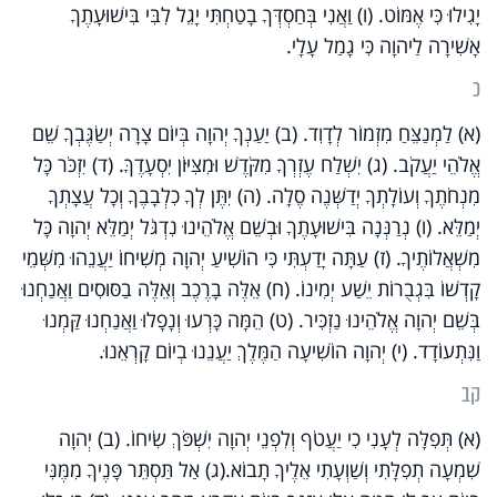
יָגִילוּ כִּי אֶמּוֹט. (ו) וַאֲנִי בְּחַסְדְּךָ בָטַחְתִּי יָגֵל לִבִּי בִּישׁוּעָתֶךָ
אָשִׁירָה לַיהוָה כִּי גָמַל עָלָי.
כ
(א) לַמְנַצֵּחַ מִזְמוֹר לְדָוִד. (ב) יַעַנְךָ יְהוָה בְּיוֹם צָרָה יְשַׂגֶּבְךָ שֵׁם
אֱלֹהֵי יַעֲקֹב. (ג) יִשְׁלַח עֶזְרְךָ מִקֹּדֶשׁ וּמִצִּיּוֹן יִסְעָדֶךָּ. (ד) יִזְכֹּר כָּל
מִנְחֹתֶךָ וְעוֹלָתְךָ יְדַשְּׁנֶה סֶלָה. (ה) יִתֶּן לְךָ כִלְבָבֶךָ וְכָל עֲצָתְךָ
יְמַלֵּא. (ו) נְרַנְּנָה בִּישׁוּעָתֶךָ וּבְשֵׁם אֱלֹהֵינוּ נִדְגֹּל יְמַלֵּא יְהוָה כָּל
מִשְׁאֲלוֹתֶיךָ. (ז) עַתָּה יָדַעְתִּי כִּי הוֹשִׁיעַ יְהוָה מְשִׁיחוֹ יַעֲנֵהוּ מִשְּׁמֵי
קָדְשׁוֹ בִּגְבֻרוֹת יֵשַׁע יְמִינוֹ. (ח) אֵלֶּה בָרֶכֶב וְאֵלֶּה בַסּוּסִים וַאֲנַחְנוּ
בְּשֵׁם יְהוָה אֱלֹהֵינוּ נַזְכִּיר. (ט) הֵמָּה כָּרְעוּ וְנָפָלוּ וַאֲנַחְנוּ קַּמְנוּ
וַנִּתְעוֹדָד. (י) יְהוָה הוֹשִׁיעָה הַמֶּלֶךְ יַעֲנֵנוּ בְיוֹם קָרְאֵנוּ.
קב
(א) תְּפִלָּה לְעָנִי כִי יַעֲטֹף וְלִפְנֵי יְהוָה יִשְׁפֹּךְ שִׂיחוֹ. (ב) יְהוָה
שִׁמְעָה תְפִלָּתִי וְשַׁוְעָתִי אֵלֶיךָ תָבוֹא.(ג) אַל תַּסְתֵּר פָּנֶיךָ מִמֶּנִּי