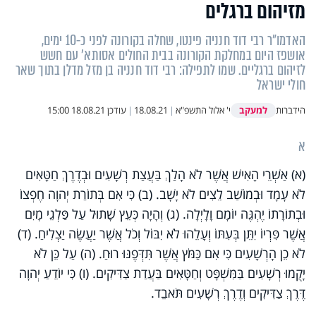
מזיהום ברגלים
האדמו״ר רבי דוד חנניה פינטו, שחלה בקורונה לפני כ-10 ימים,
אושפז היום במחלקת הקורונה בבית החולים אסותא׳ עם חשש
לזיהום ברגליים. שמו לתפילה: רבי דוד חנניה בן מזל מדלן בתוך שאר
חולי ישראל
למעקב
הידברות
י' אלול התשפ"א
|
18.08.21
|
עודכן
18.08.21 15:00
א
(א) אַשְׁרֵי הָאִישׁ אֲשֶׁר לֹא הָלַךְ בַּעֲצַת רְשָׁעִים וּבְדֶרֶךְ חַטָּאִים
לֹא עָמָד וּבְמוֹשַׁב לֵצִים לֹא יָשָׁב. (ב) כִּי אִם בְּתוֹרַת יְהוָה חֶפְצוֹ
וּבְתוֹרָתוֹ יֶהְגֶּה יוֹמָם וָלָיְלָה. (ג) וְהָיָה כְּעֵץ שָׁתוּל עַל פַּלְגֵי מָיִם
אֲשֶׁר פִּרְיוֹ יִתֵּן בְּעִתּוֹ וְעָלֵהוּ לֹא יִבּוֹל וְכֹל אֲשֶׁר יַעֲשֶׂה יַצְלִיחַ. (ד)
לֹא כֵן הָרְשָׁעִים כִּי אִם כַּמֹּץ אֲ‍שֶׁר תִּדְּפֶנּוּ רוּחַ. (ה) עַל כֵּן לֹא
יָקֻמוּ רְשָׁעִים בַּמִּשְׁפָּט וְחַטָּאִים בַּעֲדַת צַדִּיקִים. (ו) כִּי יוֹדֵעַ יְהוָה
דֶּרֶךְ צַדִּיקִים וְדֶרֶךְ רְשָׁעִים תֹּאבֵד.