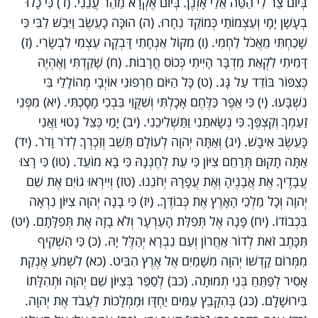
בְּיוֹם צַר לִי הַטֵּה אֵלַי אָזְנֶךָ בְּיוֹם אֶקְרָא מַהֵר עֲנֵנִי. (ד) כִּי כָלוּ
בְעָשָׁן יָמָי וְעַצְמוֹתַי כְּמוֹקֵד נִחָרוּ. (ה) הוּכָּה כָעֵשֶׂב וַיִּבַשׁ לִבִּי כִּי
שָׁכַחְתִּי מֵאֲכֹל לַחְמִי. (ו) מִקּוֹל אַנְחָתִי דָּבְקָה עַצְמִי לִבְשָׂרִי. (ז)
דָּמִיתִי לִקְאַת מִדְבָּר הָיִיתִי כְּכוֹס חֳרָבוֹת. (ח) שָׁקַדְתִּי וָאֶהְיֶה
כְּצִפּוֹר בּוֹדֵד עַל גָּג. (ט) כָּל הַיּוֹם חֵרְפוּנִי אוֹיְבָי מְהוֹלָלַי בִּי
נִשְׁבָּעוּ. (י) כִּי אֵפֶר כַּלֶּחֶם אָכָלְתִּי וְשִׁקֻּוַי בִּבְכִי מָסָכְתִּי. (יא) מִפְּנֵי
זַעַמְךָ וְקִצְפֶּךָ כִּי נְשָׂאתַנִי וַתַּשְׁלִיכֵנִי. (יב) יָמַי כְּצֵל נָטוּי וַאֲנִי
כָּעֵשֶׂב אִיבָשׁ. (יג) וְאַתָּה יְהוָה לְעוֹלָם תֵּשֵׁב וְזִכְרְךָ לְדֹר וָדֹר. (יד)
אַתָּה תָקוּם תְּרַחֵם צִיּוֹן כִּי עֵת לְחֶנְנָהּ כִּי בָא מוֹעֵד. (טו) כִּי רָצוּ
עֲבָדֶיךָ אֶת אֲבָנֶיהָ וְאֶת עֲפָרָהּ יְחֹנֵנוּ. (טז) וְיִירְאוּ גוֹיִם אֶת שֵׁם
יְהוָה וְכָל מַלְכֵי הָאָרֶץ אֶת כְּבוֹדֶךָ. (יז) כִּי בָנָה יְהוָה צִיּוֹן נִרְאָה
בִּכְבוֹדוֹ. (יח) פָּנָה אֶל תְּפִלַּת הָעַרְעָר וְלֹא בָזָה אֶת תְּפִלָּתָם. (יט)
תִּכָּתֶב זֹאת לְדוֹר אַחֲרוֹן וְעַם נִבְרָא יְהַלֶּל יָהּ. (כ) כִּי הִשְׁקִיף
מִמְּרוֹם קָדְשׁוֹ יְהוָה מִשָּׁמַיִם אֶל אֶרֶץ הִבִּיט. (כא) לִשְׁמֹעַ אֶנְקַת
אָסִיר לְפַתֵּחַ בְּנֵי תְמוּתָה. (כב) לְסַפֵּר בְּצִיּוֹן שֵׁם יְהוָה וּתְהִלָּתוֹ
בִּירוּשָׁלָ‍ִם. (כג) בְּהִקָּבֵץ עַמִּים יַחְדָּו וּמַמְלָכוֹת לַעֲבֹד אֶת יְהוָה.