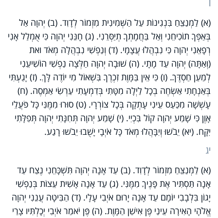
ו
(א) לַמְנַצֵּחַ בִּנְגִינוֹת עַל הַשְּׁמִינִית מִזְמוֹר לְדָוִד. (ב) יְהוָה אַל
בְּאַפְּךָ תוֹכִיחֵנִי וְאַל בַּחֲמָתְךָ תְיַסְּרֵנִי. (ג) חָנֵּנִי יְהוָה כִּי אֻמְלַל אָנִי
רְפָאֵנִי יְהוָה כִּי נִבְהֲלוּ עֲצָמָי. (ד) וְנַפְשִׁי נִבְהֲלָה מְאֹד ואת
(וְאַתָּה) יְהוָה עַד מָתָי. (ה) שׁוּבָה יְהוָה חַלְּצָה נַפְשִׁי הוֹשִׁיעֵנִי
לְמַעַן חַסְדֶּךָ. (ו) כִּי אֵין בַּמָּוֶת זִכְרֶךָ בִּשְׁאוֹל מִי יוֹדֶה לָּךְ. (ז) יָגַעְתִּי
בְּאַנְחָתִי אַשְׂחֶה בְכָל לַיְלָה מִטָּתִי בְּדִמְעָתִי עַרְשִׂי אַמְסֶה. (ח)
עָשְׁשָׁה מִכַּעַס עֵינִי עָתְקָה בְּכָל צוֹרְרָי. (ט) סוּרוּ מִמֶּנִּי כָּל פֹּעֲלֵי
אָוֶן כִּי שָׁמַע יְהוָה קוֹל בִּכְיִי. (י) שָׁמַע יְהוָה תְּחִנָּתִי יְהוָה תְּפִלָּתִי
יִקָּח. (יא) יֵבֹשׁוּ וְיִבָּהֲלוּ מְאֹד כָּל אֹיְבָי יָשֻׁבוּ יֵבֹשׁוּ רָגַע.
יג
(א) לַמְנַצֵּחַ מִזְמוֹר לְדָוִד. (ב) עַד אָנָה יְהוָה תִּשְׁכָּחֵנִי נֶצַח עַד
אָנָה תַּסְתִּיר אֶת פָּנֶיךָ מִמֶּנִּי. (ג) עַד אָנָה אָשִׁית עֵצוֹת בְּנַפְשִׁי
יָגוֹן בִּלְבָבִי יוֹמָם עַד אָנָה יָרוּם אֹיְבִי עָלָי. (ד) הַבִּיטָה עֲנֵנִי יְהוָה
אֱלֹהָי הָאִירָה עֵינַי פֶּן אִישַׁן הַמָּוֶת. (ה) פֶּן יֹאמַר אֹיְבִי יְכָלְתִּיו צָרַי