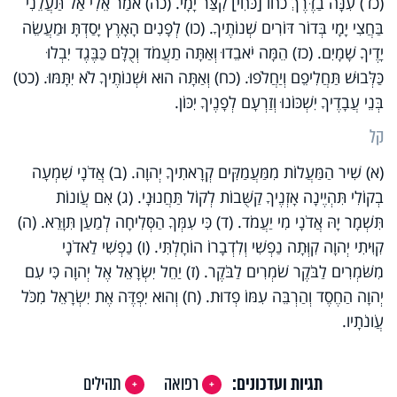
(כד) עִנָּה בַדֶּרֶךְ כחו [כֹּחִי] קִצַּר יָמָי. (כה) אֹמַר אֵלִי אַל תַּעֲלֵנִי
בַּחֲצִי יָמָי בְּדוֹר דּוֹרִים שְׁנוֹתֶיךָ. (כו) לְפָנִים הָאָרֶץ יָסַדְתָּ וּמַעֲשֵׂה
יָדֶיךָ שָׁמָיִם. (כז) הֵמָּה יֹאבֵדוּ וְאַתָּה תַעֲמֹד וְכֻלָּם כַּבֶּגֶד יִבְלוּ
כַּלְּבוּשׁ תַּחֲלִיפֵם וְיַחֲלֹפוּ. (כח) וְאַתָּה הוּא וּשְׁנוֹתֶיךָ לֹא יִתָּמּוּ. (כט)
בְּנֵי עֲבָדֶיךָ יִשְׁכּוֹנוּ וְזַרְעָם לְפָנֶיךָ יִכּוֹן.
קל
(א) שִׁיר הַמַּעֲלוֹת מִמַּעֲמַקִּים קְרָאתִיךָ יְהוָה. (ב) אֲדֹנָי שִׁמְעָה
בְקוֹלִי תִּהְיֶינָה אָזְנֶיךָ קַשֻּׁבוֹת לְקוֹל תַּחֲנוּנָי. (ג) אִם עֲו‍ֹנוֹת
תִּשְׁמָר יָהּ אֲדֹנָי מִי יַעֲמֹד. (ד) כִּי עִמְּךָ הַסְּלִיחָה לְמַעַן תִּוָּרֵא. (ה)
קִוִּיתִי יְהוָה קִוְּתָה נַפְשִׁי וְלִדְבָרוֹ הוֹחָלְתִּי. (ו) נַפְשִׁי לַאדֹנָי
מִשֹּׁמְרִים לַבֹּקֶר שֹׁמְרִים לַבֹּקֶר. (ז) יַחֵל יִשְׂרָאֵל אֶל יְהוָה כִּי עִם
יְהוָה הַחֶסֶד וְהַרְבֵּה עִמּוֹ פְדוּת. (ח) וְהוּא יִפְדֶּה אֶת יִשְׂרָאֵל מִכֹּל
עֲו‍ֹנֹתָיו.
תגיות ועדכונים:
רפואה
תהילים