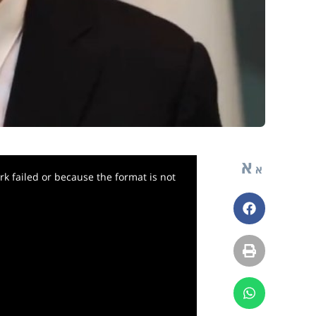
א
א
k failed or because the format is not
פייסבוק
הדפסה
ווטסאפ