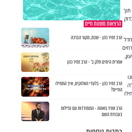
תוך
דוק
הרצאות משנות חיים
הרב זמיר כהן - שבת, מקור הברכה
חדל
רחים
ון,
אחרית הימים חלק ב’ - הרב זמיר כהן
ו
הרב זמיר כהן - בלעדי האלוקים, איך התחילו
לה
החיים?
ילו
הרב שניר גואטה - התמודדות עם נפילות
בעבודת השם