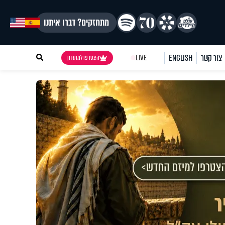
מתחזקים? דברו איתנו
צור קשר
ENGLISH
LIVE
הצטרפו למועדון