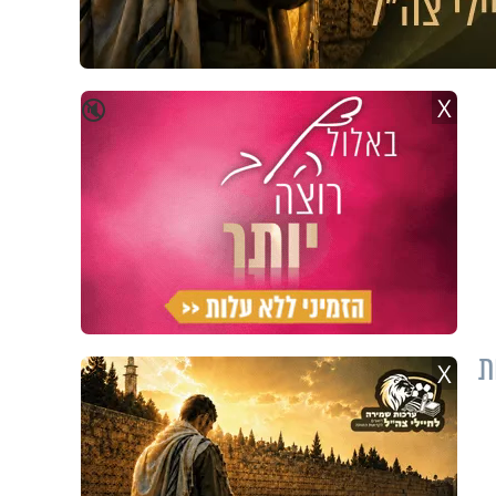
X
🔇
ת
X