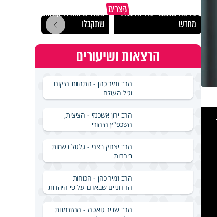
גם השולחן שבת שאתם
קצרים
כל מה שנשבר יכול להיבנות
מסדרים הוא חלק מהשפע
האם מ
מחדש
שתקבלו
בשבת
הרצאות ושיעורים
הרב זמיר כהן - התהוות היקום
וגיל העולם
This
הרב ירון אשכנזי - הציצית,
is
a
השכפ"ץ היהודי
modal
windo
הרב יצחק בצרי - גלגול נשמות
ביהדות
הרב זמיר כהן - הכוחות
הרוחניים שבאדם על פי היהדות
הרב שניר גואטה - ההזדמנות