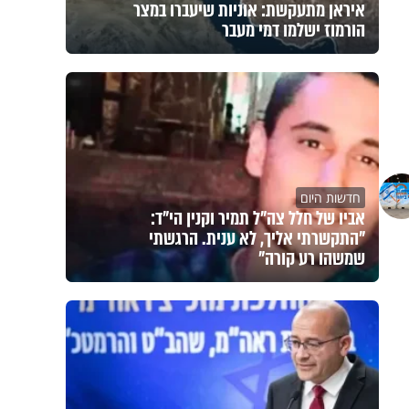
איראן מתעקשת: אוניות שיעברו במצר
הורמוז ישלמו דמי מעבר
חדשות היום
אביו של חלל צה"ל תמיר וקנין הי"ד:
"התקשרתי אליך, לא ענית. הרגשתי
שמשהו רע קורה"