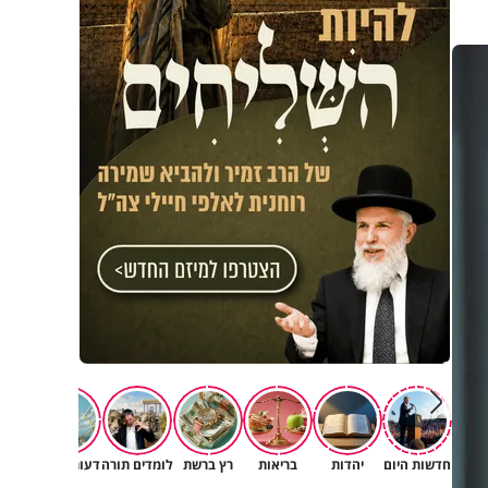
חדשות היום
יהדות
בריאות
רץ ברשת
לומדים תורה
דעות וטורים
תרב