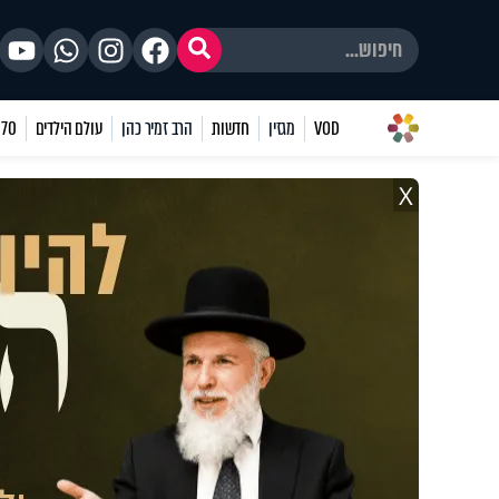
VOD
מגזין
חדשות
הרב זמיר כהן
עולם הילדים
70 שאלות
X