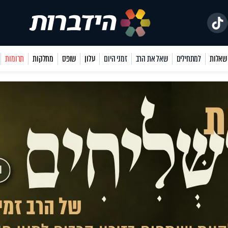
למתחילים
שאל את הרב
זמני היום
עלון
שופס
מחלקות
תרומות