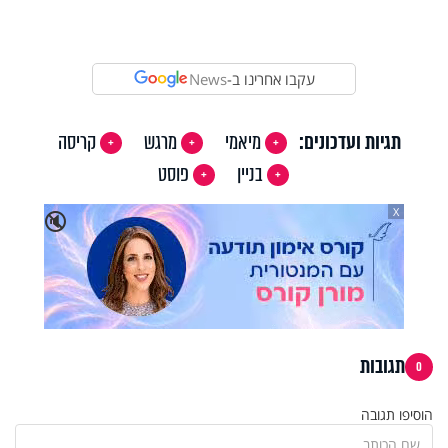
Video
עקבו אחרינו ב-
News
תגיות ועדכונים:
מיאמי
מרגש
קריסה
בניין
פוסט
X
🔇
תגובות
0
הוסיפו תגובה