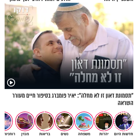
בריאיון מרתק
"תסמונת דאון זו לא מחלה": יאיר פומברג בסיפור חיים מעורר
השראה
חדשות היום
יהדות
משפחה
נשים
בריאות
מגזין
רוחניות ו
תעצרו לפני שאתם מוציאים דיבה