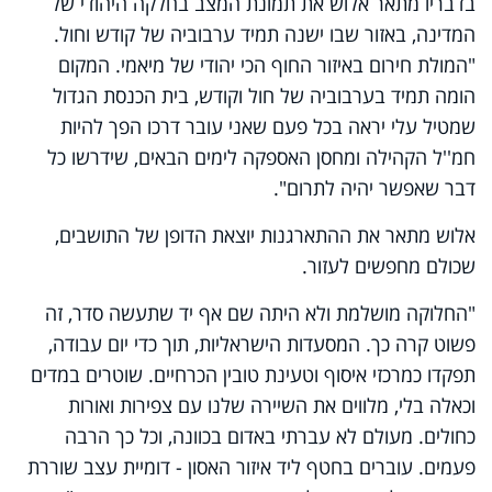
בדבריו מתאר אלוש את תמונת המצב בחלקה היהודי של
המדינה, באזור שבו ישנה תמיד ערבוביה של קודש וחול.
"המולת חירום באיזור החוף הכי יהודי של מיאמי. המקום
הומה תמיד בערבוביה של חול וקודש, בית הכנסת הגדול
שמטיל עלי יראה בכל פעם שאני עובר דרכו הפך להיות
חמ''ל הקהילה ומחסן האספקה לימים הבאים, שידרשו כל
דבר שאפשר יהיה לתרום".
אלוש מתאר את ההתארגנות יוצאת הדופן של התושבים,
שכולם מחפשים לעזור.
"החלוקה מושלמת ולא היתה שם אף יד שתעשה סדר, זה
פשוט קרה כך. המסעדות הישראליות, תוך כדי יום עבודה,
תפקדו כמרכזי איסוף וטעינת טובין הכרחיים. שוטרים במדים
וכאלה בלי, מלווים את השיירה שלנו עם צפירות ואורות
כחולים. מעולם לא עברתי באדום בכוונה, וכל כך הרבה
פעמים. עוברים בחטף ליד איזור האסון - דומיית עצב שוררת