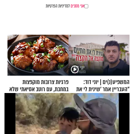
אני מסכים
למדיניות הפרטיות
המשפיע(נ)ים | יוני דוד:
פרגיות צרובות מוקפצות
"העבריין אמר 'שינית לי את
במחבת, עם רוטב אסיאתי שלא
החיים מהקצה אל הקצה'"
יישכח במהרה