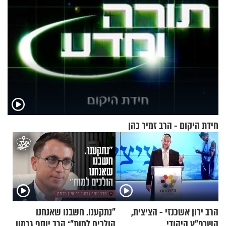
חידת היקום - הרב זמיר כהן
הרב ירון אשכנזי - הציצית,
"נתקענו. חשבנו שאנחנו
השכפ"ץ היהודי
הולכים למות": הרב יוסף גרמון