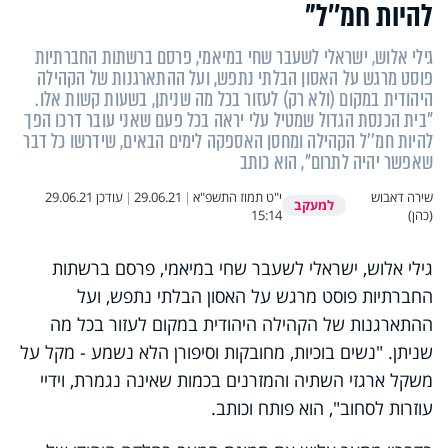
להיות חמ’’ל"
גילי אלוש, ישראלי לשעבר שחי במיאמי, פרסם ברשתות החברתיות
פוסט מרגש על האסון הבלתי נתפש, ועל ההתארגנות של הקהילה
היהודית במקום (ולא רק) לעזור בכל מה שניתן, בשעות קשות אלו.
"בית הכנסת הגדול שמטיל עלי יראה בכל פעם שאני עובר דרכו הפך
להיות חמ''ל הקהילה ומחסן האספקה לימים הבאים, שידרשו כל דבר
שאפשר יהיה לתרום", הוא כותב
שירה דאבוש
י"ט תמוז התשפ"א
|
29.06.21
|
עודכן
29.06.21
למעקב
(כהן)
15:14
גילי אלוש, ישראלי לשעבר שחי במיאמי, פרסם ברשתות
החברתיות פוסט מרגש על האסון הבלתי נתפש, ועל
ההתארגנות של הקהילה היהודית במקום לעזור בכל מה
שניתן. "נשים בוכיות, מחובקות וסיפורן הלא נשמע - מקל על
משקל ארגזי השתיה והמזרנים בכמות שאינה נגמרת, וידיי
עוזרות לסחוב", הוא פותח וכותב.