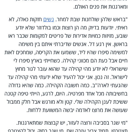
ומארגנות את פנים האולם.
"בראש שלהן שולחנות שבת למחר.
נשים
חזקות כאלה, לא
ראיתי. יודעות בדיוק מה הן רוצות וכמו בולדוזר שלא יודע
שובע, מזיזות כמויות אדירות של פריטים למקומות שכבר ראו
בראשן. אין רגע דל. אנשים שדיברתי איתם בין משימה
למשימה סיפרו שהיו ליד, ששמעו את הקריסה, שמחכים לאות
חיים אבל כעת הם מכווני קהילה. כשחייתי בארץ סיפרו לי
שישראלי לא יודע מהי קהילה עד שהוא עובר לגור מחוץ
לישראל. זה נכון. אני יכול להעיד שלא ידעתי מהי קהילה עד
שהגעתי לארה''ב. כמה חשובה הקהילה. כמה שהיא גדולה
בחשיבותה מכל אחד מפרטיה. היום, לרגע, הייתי טיפה קטנה
ששיכת לענן הקהילה שלי. קטן ולא מורגש אבל חלק ממבול
שעושה את מרוצו לאדמה יבשה המשוועת ללחות.
"מי שגר בסביבה ורוצה לעזור, יש קבוצות שמתארגנות.
תצטרפו. תמיד צריך עזרה שם. מי שגר רחוק, יכול להצטרף