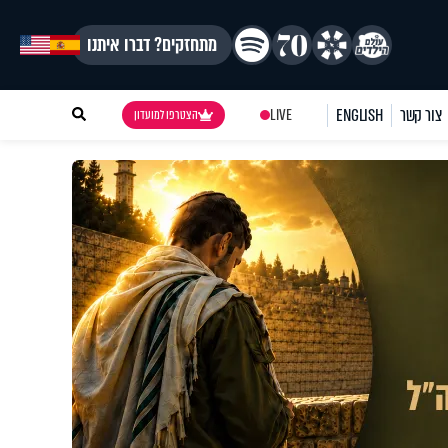
מתחזקים? דברו איתנו
צור קשר
ENGLISH
LIVE
הצטרפו למועדון