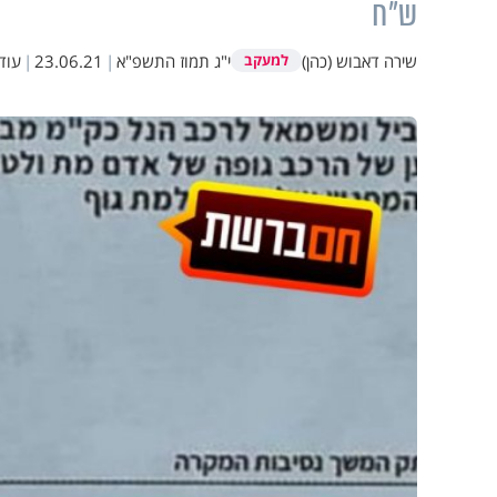
ש"ח
שירה דאבוש (כהן)
י"ג תמוז התשפ"א
|
23.06.21
|
עוד
למעקב