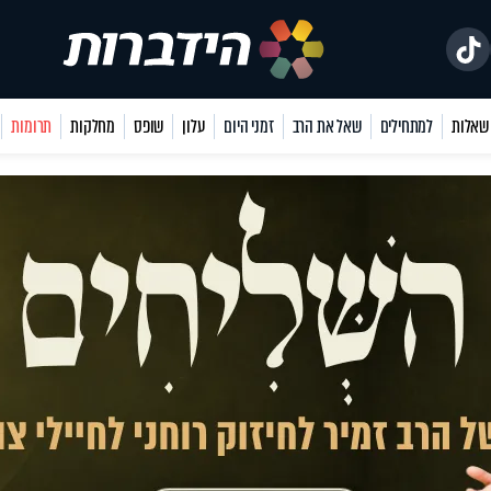
למתחילים
שאל את הרב
זמני היום
עלון
שופס
מחלקות
תרומות