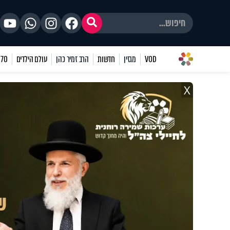
VOD
מגזין
חדשות
הרב זמיר כהן
עולם הילדים
70 שאלות
X