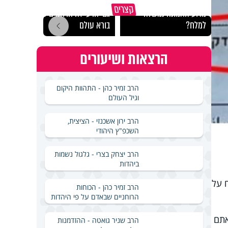
קצרים
מדוע האמונה נמשלה
גם ׳הרע׳ זה הרחמים של
האם מ
למלח?
בורא עולם
בשבת
הרצאות ושיעורים
הרב זמיר כהן - התהוות היקום
וגיל העולם
הרב ירון אשכנזי - הציצית,
השכפ"ץ היהודי
הרב יצחק בצרי - גלגול נשמות
ביהדות
"ח על
הרב זמיר כהן - הכוחות
הרוחניים שבאדם על פי היהדות
תם
הרב שניר גואטה - ההזדמנות