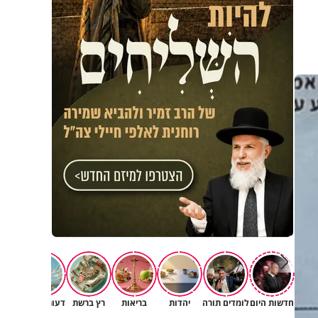
חדשות היום
לומדים תורה
יהדות
בריאות
רץ ברשת
דעות וטורים
תרב