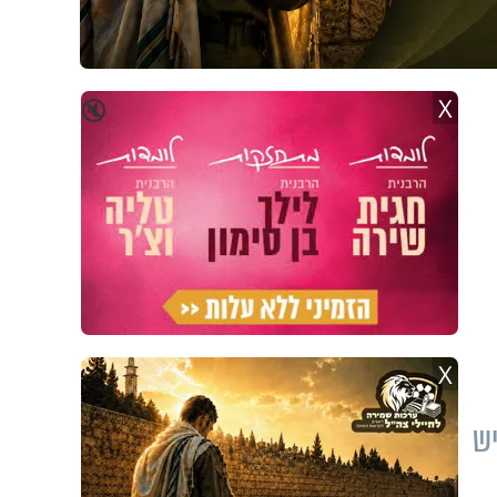
X
🔇
X
יש