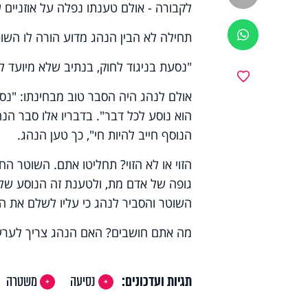
לקבורה - אולם טענתו נפלה על אוזניים 
ווטסאפ
תחילה לא הבין הנהג מדוע הורה לו השו
"נסעת בניגוד לחוק, בנתיב שלא מיועד 
מועדפים
אולם לנהג היה הסבר טוב מבחינתו: "נסע
הוא נוסע לכל דבר". בדבריו אלו סבר הנה
הנוסף חייב להיות חי", כך טען הנהג.
הזוי או לא הזוי? תחליטו אתם. השוטר ה
גופה של אדם מת, ולטענת זה הנוסע שלו
השוטר והסביר לנהג כי עליו לשלם את הדו"ח עד 90 יום, ולא יעלה סכום הד
מה אתם חושבים? האם הנהג צריך לער
תגיות ועדכונים:
נסיעה
משטרה