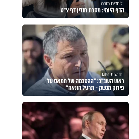
לומדים תורה
הדף היומי: מסכת חולין דף צ"ט
חדשות היום
ראש השב"כ: "ההסכמה של חמאס על
פירוק מנשק - תרגיל הונאה"