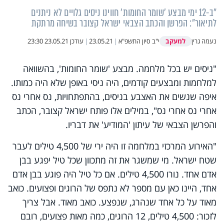
"ב-12 ימי מבצע 'שומר החומות' חווינו ניסים גלויים לא ניתנים
לתיאור": הפרשן והכתב הצבאי ישראל קצובר בשיחה מרתקת
למעקב
נעמה גרין
י"ב סיון התשפ"א
|
23.05.21
|
עודכן
23.05.21 23:30
"ניסים יש בכל מלחמה. מבצע 'שומר החומות', בהשוואה
למלחמות ומבצעים קודמים, היה ניסי באופן שלא היה כמותו.
איפה שנשים את האצבע בניסים, בהתפתחויות, נס אחרי נס
אחרי נס אחרי נס", במילים אלו פותח ישראל קצובר, הכתב
והפרשן הצבאי של עיתון 'המודיע' את דבריו.
"האירוע המרכזי במלחמה זו היה ירי של 4,500 טילים לעבר
שטח ישראל. מי שמשגר את זה מתכוון שכל טיל יפגע בבן
אדם אחד. נורו 4,500 טילים. אם כל טיל היה פוגע בבן אדם
אחד, היינו כאן עם מספר לא נתפס של הרוגים ופצועים. כואב
מאוד על כל אחד שנהרג, שנפצע. כואב מאוד. אבל צריך
לזכור: 4,500 טילים, 12 הרוגים, כמה מאות פצועים, רובם