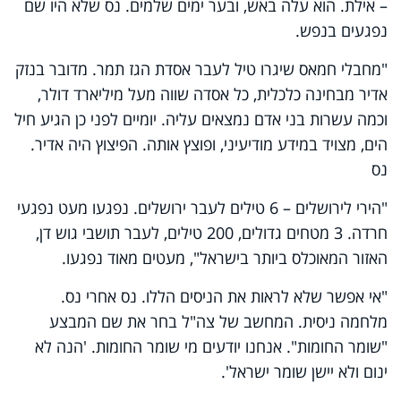
– אילת. הוא עלה באש, ובער ימים שלמים. נס שלא היו שם
נפגעים בנפש.
"מחבלי חמאס שיגרו טיל לעבר אסדת הגז תמר. מדובר בנזק
אדיר מבחינה כלכלית, כל אסדה שווה מעל מיליארד דולר,
וכמה עשרות בני אדם נמצאים עליה. יומיים לפני כן הגיע חיל
הים, מצויד במידע מודיעיני, ופוצץ אותה. הפיצוץ היה אדיר.
נס
"הירי לירושלים – 6 טילים לעבר ירושלים. נפגעו מעט נפגעי
חרדה. 3 מטחים גדולים, 200 טילים, לעבר תושבי גוש דן,
האזור המאוכלס ביותר בישראל", מעטים מאוד נפגעו.
"אי אפשר שלא לראות את הניסים הללו. נס אחרי נס.
מלחמה ניסית. המחשב של צה"ל בחר את שם המבצע
"שומר החומות". אנחנו יודעים מי שומר החומות. 'הנה לא
ינום ולא יישן שומר ישראל'.