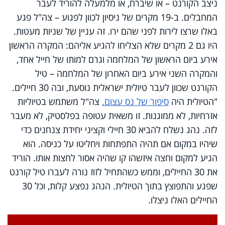
ניצב הקורנט – או שיברח, או מלמעלה להוריד לעבר
המחבלים. ב-19 מקרים של ניסיון לכוון לפגוע – צה"ל פגע
באלו שרצו לירות לפני שהם ירו. זה עניין של שניות מעטות.
היו גם 2 מקרים שלא הצליחו להגיע אליהם: המקרה הראשון
אירע ביום הראשון של המלחמה וגרם למותו של חייל אחד,
והמקרה השני אירע ביום האחרון של המלחמה – טיל
הקורנט שכוון לעבר טיולית ישראלית נוסעת, ובה 30 חיילים.
"הטיולית היה
סיפור של נס עצום.
צה"ל משתמש בטיוליות
אזרחיות, לא ממוגנות. זו משאית עטופה בפלסטיק, לא מעבר
לזה. נהג נשלח להביא 30 חיילי וקציני יחידת צנחנים כדי
שיהיו במקום אם תהיה התפתחות ויחליטו על כניסה. הוא
הגיע למקום וחצה איזשהו קו שהיה אסור לחצות אותו. הוריד
את 30 החיילים, וממש כשהתחיל לזוז נורה לעברו טיל קורנט
שפגע והתפוצץ בתוך הטיולית. הנהג נפצע קלות, וכל 30
החיילים האלו ניצלו.