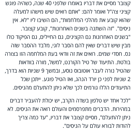
קצובר מסיים את דבריו באומרו שלפני 40 שנה, כשהיה פוגש
קציני צה"ל ואומר להם: "אתם רואים שיש מישהו למעלה
שהוא קובע את מהלכי המלחמות", הם השיבו ליו "לא. אין
ניסים". "זה השתנה בשנים האחרונות", קובע קצובר.
"בשנים האחרונות גם הקצינים, גם החיילים, גם הפיקוד כולו
מבין שיש דברים שאין להם הסבר לוגי, מלבד ההסבר שזה
נס. חסדי שמים. רואים את זה וודאי בעת המלחמה הזו בצורה
בולטת. התיעוד של טיל הקורנט, למשל, מורה בוודאות
שהטיל נורה לעבר אוטובוס נוסע, ובמשך 9 שניות הוא בדרך,
2 שניות לפני כן יורד הנהג, ואז הטיל פוגע. ייתכן שכל
התיעודים הללו גורמים לכך שלא ניתן להתעלם מהניסים.
"לכל אחד יש טלפון בשדה הקרב, יש יכולת להעביר דברים
במהירות. הדברים מתפרסמים והעולם רואה את הניסים. לא
ניתן להתעלם", מסיים קצובר את דבריו, "עד כמה צריך
להודות לבורא עולם על הניסים".