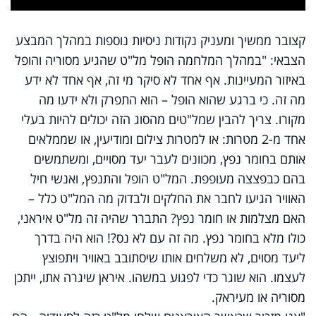
Video
קצובר ממשיך ומעניק נקודות ניסיות נוספות במהלך המבצע
הצבאי: "במהלך המלחמה הופל מל"ט שהגיע מסוריה והופל
באיזור המעיינות. אף אחד לא סיקר מי זה, אף אחד לא ידע
מה זה. כי ברגע שהוא הופל – הוא התפרק ולא ידעו מה
מקורו. צריך להבין שמל"טים מהסוג הזה יכולים להיות בעלי
אחד מ-2 מטרות: או למטרות צילום ומודיעין, או שממלאים
אותם בחומר נפץ, מכוונים לעבר יעד מסויים, ומשתמשים
בהם כבפצצה מעופפת. המל"ט הופל והתנפץ, ואנשי חיל
האוויר הגיעו לחבר את החלקים ולבדוק מה המל"ט כלל –
האם מצלמות או חומר נפץ? התברר שהיה זה מל"ט איראני,
כולו מלא בחומר נפץ. מה זה עם לא נס?! הוא היה בדרך
ליעד מסוים, לא משלחים אותו שיסתובב באוויר ויתפוצץ
לעצמו. הוא שוגר כדי לפגוע במשהו. איראן שיגרה אתו, ייתכן
מסוריה או מעיראק.