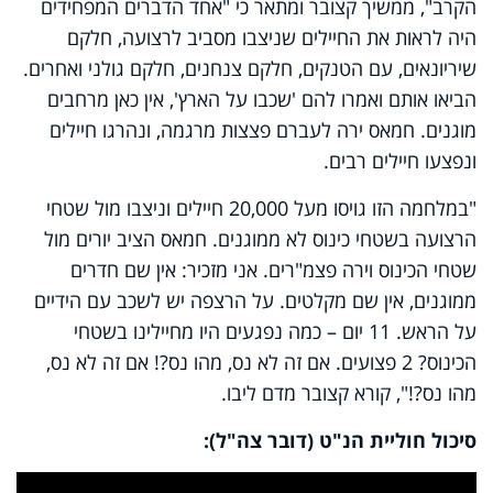
הקרב", ממשיך קצובר ומתאר כי "אחד הדברים המפחידים
היה לראות את החיילים שניצבו מסביב לרצועה, חלקם
שיריונאים, עם הטנקים, חלקם צנחנים, חלקם גולני ואחרים.
הביאו אותם ואמרו להם 'שכבו על הארץ', אין כאן מרחבים
מוגנים. חמאס ירה לעברם פצצות מרגמה, ונהרגו חיילים
ונפצעו חיילים רבים.
"במלחמה הזו גויסו מעל 20,000 חיילים וניצבו מול שטחי
הרצועה בשטחי כינוס לא ממוגנים. חמאס הציב יורים מול
שטחי הכינוס וירה פצמ"רים. אני מזכיר: אין שם חדרים
ממוגנים, אין שם מקלטים. על הרצפה יש לשכב עם הידיים
על הראש. 11 יום – כמה נפגעים היו מחיילינו בשטחי
הכינוס? 2 פצועים. אם זה לא נס, מהו נס?! אם זה לא נס,
מהו נס?!", קורא קצובר מדם ליבו.
סיכול חוליית הנ"ט (דובר צה"ל):
This
is