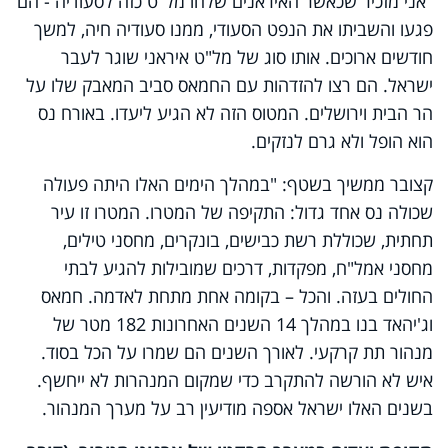
"אני מזכיר שכאשר האיראנים שלחו מל"ט כזה לסעודיה - הם
פגעו והשביתו את הנפט הסעודי, ממנו סעודיה חיה, למשך
חודשים ארוכים. אותו סוג של מל"ט איראני שוגר לעבר
ישראל. הם רצו להזדהות עם החמאס סביב המאבק שלו על
הר הבית וירושלים. המטוס הזה לא הגיע ליעדו. באורח נס
הוא הופל ולא גרם לנזקים.
קצובר ממשיך בשטף: "במהלך הימים האלו היתה פעולה
שכולה נס אחד גדול: התקיפה של המטרו. המטרו זו עיר
תחתית, שכוללת רשת כבישים, בונקרים, מחסני טילים,
מחסני אמל"ח, מפקדות, דרכים שמובילות להגיע לבתי
החולים בעזה. והכל – בקומה אחת מתחת לאדמה. חמאס
וג'יהאד בנו במהלך 14 השנים האחרונות 182 מטר של
מנהור תת קרקעי. לאורך השנים הם שמרו על הכל בסוד.
איש לא הורשה להתקרב כדי שמקום המנהרות לא ייחשף.
בשנים האלו ישראל אספה מודיעין רב על מערך המנהור.