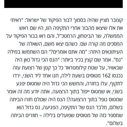
Video
קצובר מציין שהיה בסמוך לבור הפיקוד של ישראל: "ראיתי
את אלו שיצאו מהבור אחרי התקיפה הזו, היו שם ראש
הממשלה, שר הביטחון, הרמטכ"ל, והם ראו בבור הפיקוד על
המסכים מה קורה שם. כשהם יצאו משם, השאלה של
העיתונאים היתה: "מה אתם אומרים?" הם השתמשו במילה
"נס". אמר שם קצין בכיר ביותר: "הנס הכי גדול כאן היה
שבאוויר, על שטח קילומטראז' כל כך קטן של רצועת עזה
נכנסו 162 מטוסים בשעת לילה, חגו אחד ליד השני, ירדו
לתקוף, עלו בחזרה, והחשש הכי גדול היה שמטוס יפגע
בשני, או שמטוס ייפול בתוך הרצועה. אתה יודע מה זה אומר
שמטוס נופל בתוך הרצועה?! הנס היה שכולם חזרו הביתה
בשלום, מלבד הנס של התקיפה, הפגיעה, נס גדול הוא
שמספר כזה של מטוסים שפועלים בלילה – חוזרים הביתה
בשלום".