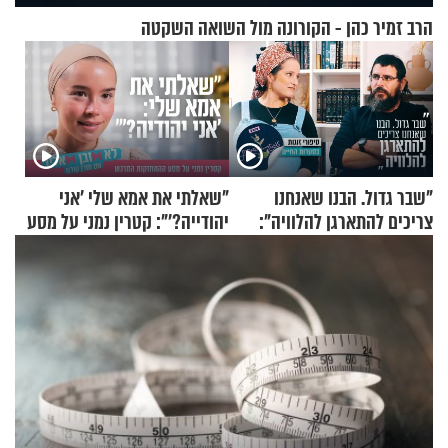
הרב זמיר כהן - הקורונה מול השואה השקטה
"שבר גדול. הבנו שאנחנו
"שאלתי את אמא שלי 'אני
צריכים להתארגן להלוויה":
יהודייה?'": קטרין נמני על מסע
זוגיות במבחן, הפעם עם מרים
ההתחזקות המרגש
וגד דנינו