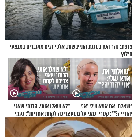
צרפת: נהר הסן בסכנת התייבשות, אלפי דגים מועברים במבצעי
חילוץ
"שאלתי את אמא שלי 'אני
"לא שאלו אותי. הבנתי שאני
יהודייה?'": קטרין נמני על מסע
צריכה לקחת אחריות": נעמי
ההתחזקות המרגש
בנט בריאיון אישי