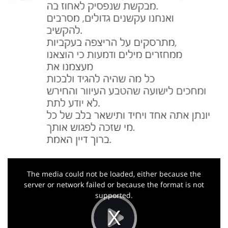
This
is
a
The media could not be loaded, either because the
modal
window.
server or network failed or because the format is not
supported.