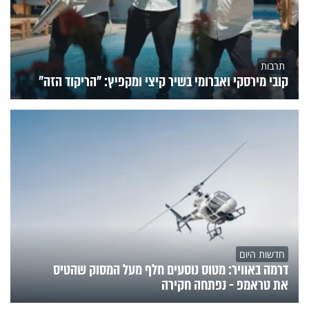
תרבות
קובי מירסקי ואברומי בשיר קיצי ומקפיץ: "הריקוד הזה"
חדשות היום
דרמה באוויר: מטוס נוסעים חלף מעל המסוק שהטיס
את טראמפ - נפתחה חקירה