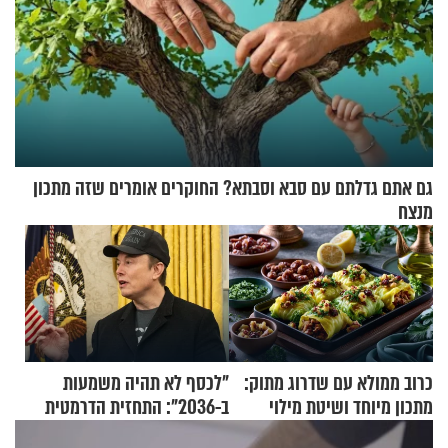
גם אתם גדלתם עם סבא וסבתא? החוקרים אומרים שזה מתכון
מנצח
כרוב ממולא עם שדרוג מתוק:
"לכסף לא תהיה משמעות
מתכון מיוחד ושיטת מילוי
ב-2036": התחזית הדרמטית
שאתם חייבים לנסות
של אילון מאסק על עתיד