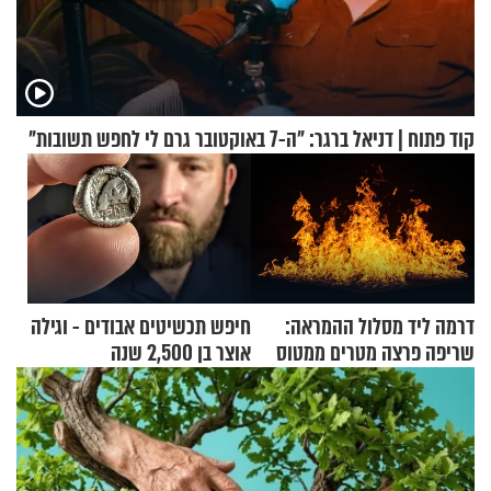
קוד פתוח | דניאל ברגר: "ה-7 באוקטובר גרם לי לחפש תשובות"
דרמה ליד מסלול ההמראה:
חיפש תכשיטים אבודים - וגילה
שריפה פרצה מטרים ממטוס
אוצר בן 2,500 שנה
מלא בנוסעים