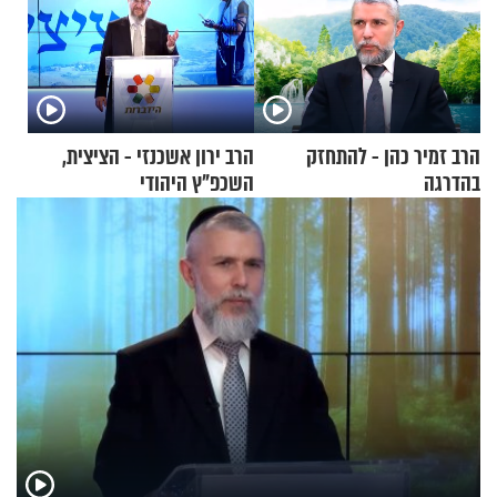
הרב זמיר כהן - להתחזק
הרב ירון אשכנזי - הציצית,
בהדרגה
השכפ"ץ היהודי