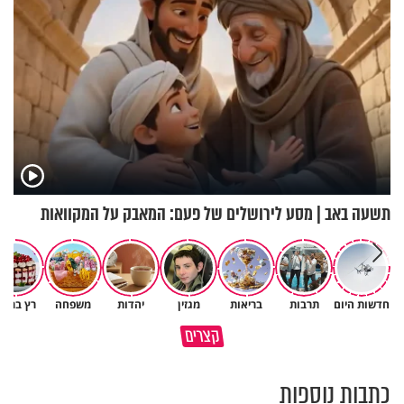
תשעה באב | מסע לירושלים של פעם: המאבק על המקוואות
חדשות היום
תרבות
בריאות
מגזין
יהדות
משפחה
רץ ברשת
הגעתי לגיל 108 בזכות הכיבוד
קצרים
הורים שלי
אשתך לא במקום האחרון
כתבות נוספות