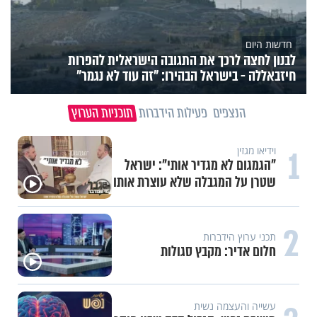
חדשות היום
לבנון לחצה לרכך את התגובה הישראלית להפרות
חיזבאללה - בישראל הבהירו: "זה עוד לא נגמר"
הנצפים
פעילות הידברות
תוכניות הערוץ
1
וידיאו מגזין
"הגמגום לא מגדיר אותי": ישראל
שטרן על המגבלה שלא עוצרת אותו
2
תכני ערוץ הידברות
חלום אדיר: מקבץ סגולות
עשייה והעצמה נשית