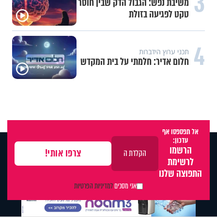
3
משיבת נפש: הגבול הדק שבין חוסר
טקט לפגיעה בזולת
4
תכני ערוץ הידברות
חלום אדיר: חלמתי על בית המקדש
אל תפספסו אף
עדכון:
הרשמו
לרשימת
התפוצה שלנו
אני מסכים
למדיניות הפרטיות
X