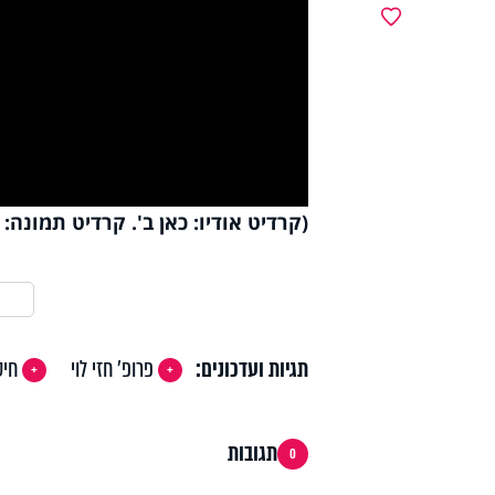
y
מועדפים
deo
(קרדיט אודיו: כאן ב'. קרדיט תמונה: פל
תגיות ועדכונים:
פרופ' חזי לוי
חיס
תגובות
0