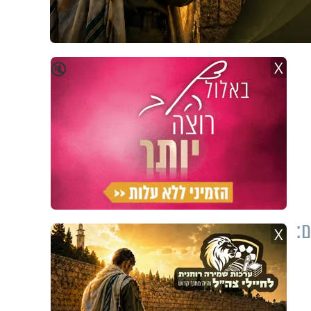
X
🔇
ם:
X