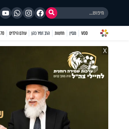
VOD
מגזין
חדשות
הרב זמיר כהן
עולם הילדים
70 שאלות
X