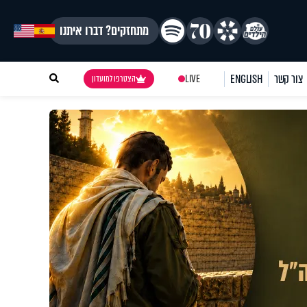
מתחזקים? דברו איתנו
צור קשר
ENGLISH
LIVE
הצטרפו למועדון