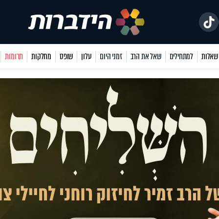
למתחילים
שאל את הרב
זמני היום
עלון
שופס
מחלקות
תרומות