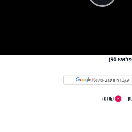
Pla
Vi
אש 90)
עקבו אחרינו ב-
News
ון
קורונה