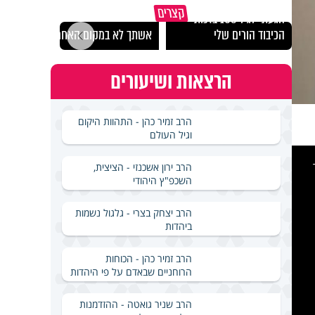
קצרים
הגעתי לגיל 108 בזכות
נבחר
הכיבוד הורים שלי
אשתך לא במקום האחרון
ישרא
הרצאות ושיעורים
הרב זמיר כהן - התהוות היקום
וגיל העולם
This
is
a
הרב ירון אשכנזי - הציצית,
modal
windo
השכפ"ץ היהודי
הרב יצחק בצרי - גלגול נשמות
ביהדות
הרב זמיר כהן - הכוחות
הרוחניים שבאדם על פי היהדות
הרב שניר גואטה - ההזדמנות