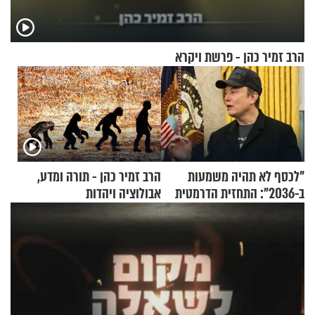
הרב זמיר כהן - פרשת ויקרא
"לכסף לא תהיה משמעות
הרב זמיר כהן - תורה ומדע,
ב-2036": התחזית הדרמטית
אבולוציה ויהדות
של אילון מאסק על עתיד
הכלכלה