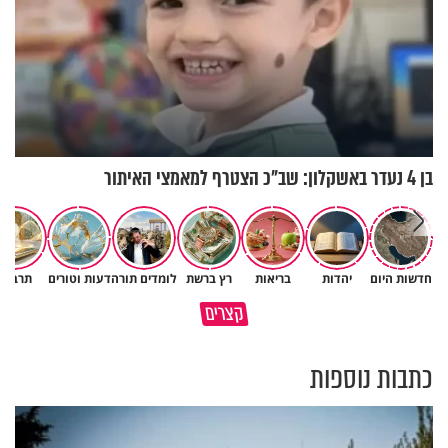
בן 4 נעדר באשקלון: שב"כ הצטרף למאמצי האיתור
חדשות היום
יהדות
בריאות
רץ ברשת
לומדים תורה
דעות וטורים
תרבות
גם ׳הרע׳ זה הרחמים של בורא
קצרים
מדוע האמונה נמשלה למלח?
עולם
כתבות נוספות