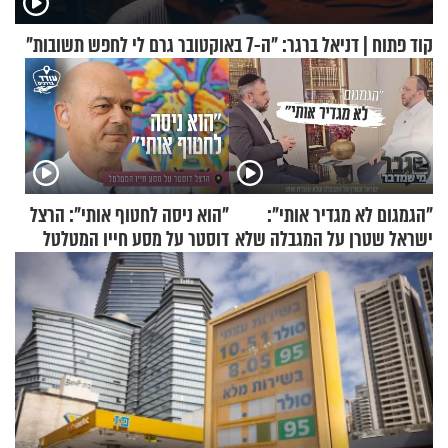
קוד פתוח | דניאל ברגר: "ה-7 באוקטובר גרם לי לחפש תשובות"
"הגמגום לא מגדיר אותי":
"הוא ניסה לחטוף אותי": הרצל
ישראל שטרן על המגבלה שלא
דוסטר על מסע חייו המטלטל
עוצרת אותו