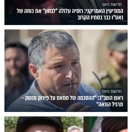
חדשות היום
המודיעין האמריקני: רוסיה עלולה "לבחון" את כוחה של
נאט"ו כבר בסתיו הקרוב
חדשות היום
ראש השב"כ: "ההסכמה של חמאס על פירוק מנשק -
תרגיל הונאה"