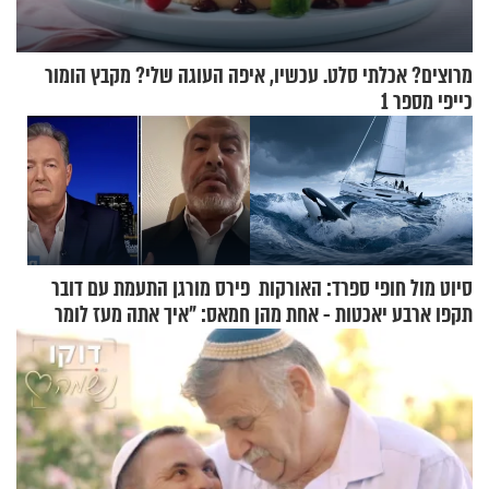
מרוצים? אכלתי סלט. עכשיו, איפה העוגה שלי? מקבץ הומור
כייפי מספר 1
סיוט מול חופי ספרד: האורקות
פירס מורגן התעמת עם דובר
תקפו ארבע יאכטות - אחת מהן
חמאס: "איך אתה מעז לומר
טבעה
שלא ביצעתם פשעי מלחמה?!"