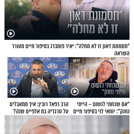
"תסמונת דאון זו לא מחלה": יאיר פומברג בסיפור חיים מעורר
השראה
"אם שכחתי לנשום – הייתי
הרב רפאל רובין: איך מתאבלים
נחנק": יוחאי לוי בסיפור חיים
על טרגדיה בת אלפיים שנה?
מעורר השראה