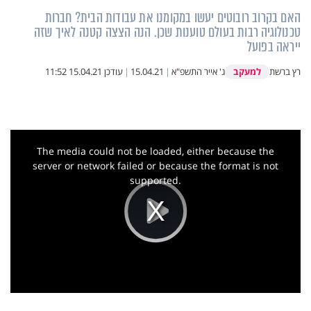
האם בקרוב רובוטים יעשו במקומנו את עבודות הבית? חברות
טכנולוגיה רבות בעולם טוענות שכן. הנה הצצה קטנה לאיך שזה
ייראה בפועל
למעקב
רץ ברשת
ג' אייר התשפ"א
|
15.04.21
|
עודכן
15.04.21 11:52
This
is
a
The media could not be loaded, either because the
modal
window.
server or network failed or because the format is not
supported.
Play