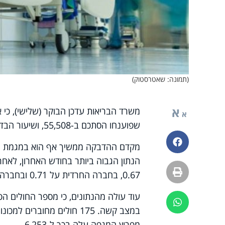
(תמונה: שאטרסטוק)
א
א
שפוענחו הסתכם ב-55,508, ושיעור הבדיקות החיוביות רשם עלייה קלה – ל-0.7%.
פייסבוק
הדפסה
0.67, בחברה החרדית על 0.71 ובחברה הערבית על 0.77.
ווטסאפ
במצב קשה. 175 חולים מחוב
מפרוץ המגפה עלה בכך ל-6,253.