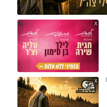
X
🔇
רו
X