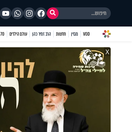
VOD
מגזין
חדשות
הרב זמיר כהן
עולם הילדים
70 שאלות
X