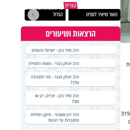
כך תשמרו על עצמכם ועל
הרצל
קצרים
בני משפחתיכם בחופש
לארץ
האור שיאיר לשנינו
הגדול
באירא
הרצאות ושיעורים
הרב זמיר כהן - ישראל והעמים
הרב יצחק בצרי - מצוות התפילין
קות
הרב יצחק פנגר - מה המנגינה
שלך?
הרב זמיר כהן - יצרים, רע או
טוב?
עוד עולה מהנתונים, כי מספר החולים הפעילים ירד ל-5,042. בבתי החולים מאושפזים 490 חולים, ביניהם 319
הרב ירון אשכנזי - תיקון המידות:
התגברות על הכעס