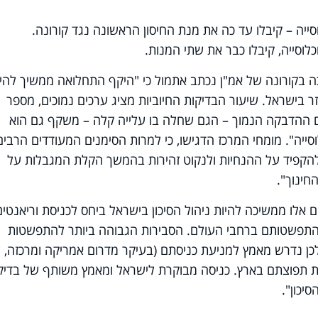
י אדם – 56.76% מהאוכלוסייה – קיבלו עד כה את מנת החיסון הראשונה נגד קורונה.
ה בקורונה של אמ"ן נכתב אתמול כי "היקף התחלואה ממשיך להיו
יזר בישראל. שיעור הבדיקות החיוביות מציג ערכים נמוכים, מספר
 ההדבקה הנמוך – הגם שחלה בו עלייה קלה – משקף גם הוא
יה". מומחי המרכז הדגישו, כי למרות הסימנים המעודדים הרבים
להקפיד על ההנחיות ולנקוט זהירות בהמשך הקלת המגבלות על
ינוך".
מים אלו ממשיכה להיות ניהול הסיכון בישראל ביחס לכניסת וריאנטים
ר התפשטותם ברחבי העולם. הסבירות הגבוהה ביותר להתפשטות
לכן נדרש מאמץ למניעת כניסתם (בעיקר מדרום אמריקה ומרכזה, 
לת תפוצתם בארץ. כניסה מבוקרת לישראל ומאמץ משותף של בדיקו
יכון".