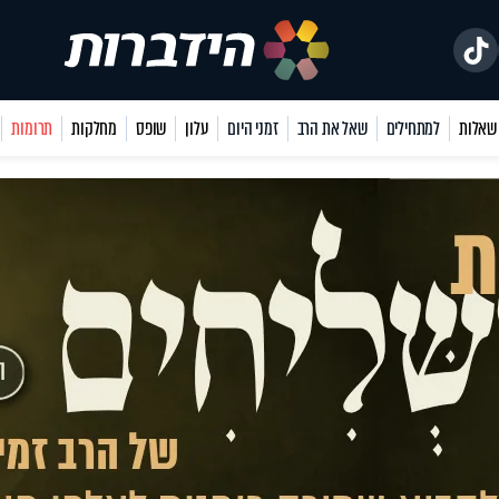
למתחילים
שאל את הרב
זמני היום
עלון
שופס
מחלקות
תרומות