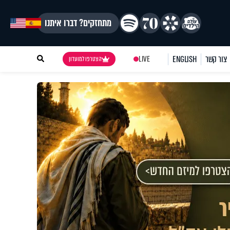
מתחזקים? דברו איתנו
צור קשר
ENGLISH
LIVE
הצטרפו למועדון