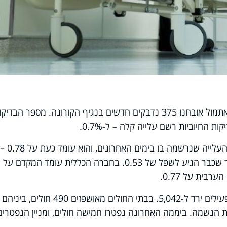
משרד הבריאות עדכן הבוקר (שלישי), כי אתמול אובחנו 375 נדבקים חדשים בנגיף הקורונה. מספר הבדי
מקדם ההדבקה ממשיך אף הוא במגמת העלייה שנרשמה בו בימים האחרונים, והוא עומד כעת על 0.78 –
הנתון הגבוה ביותר בחודש האחרון, לאחר שכבר הגיע לשפל של 0.53. בחברה הכללית עומד המקדם על
רים למכונות הנשמה. ביממה האחרונה נפטרו חמישה חולים, ומניין הנפטרים