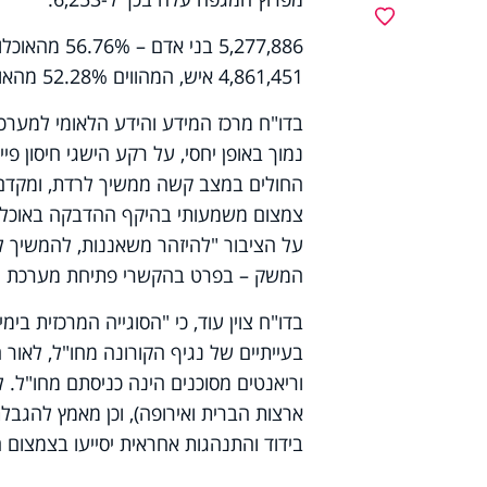
מועדפים
5,277,886 בנ
4,861,451 איש, המהווים 52.28% מהאוכלוסייה, קיבלו כבר את שתי המנות.
בדו"ח מרכז המידע והידע הלאומי למערכ
נמוך באופן יחסי, על רקע הישגי חיסון פי
החולים במצב קשה ממשיך לרדת, ומקדם
צמצום משמעותי בהיקף ההדבקה באוכלוסי
על הציבור "להיזהר משאננות, להמשיך 
המשק – בפרט בהקשרי פתיחת מערכת הח
בדו"ח צוין עוד, כי "הסוגייה המרכזית בי
בעייתיים של נגיף הקורונה מחו"ל, לאו
וריאנטים מסוכנים הינה כניסתם מחו"ל. 
ארצות הברית ואירופה), וכן מאמץ להגב
בידוד והתנהגות אחראית יסייעו בצמצום הס