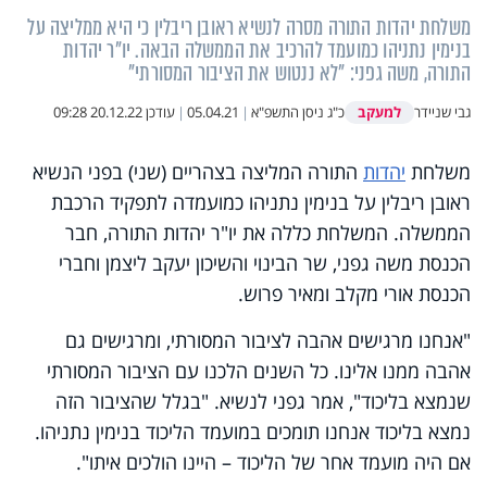
משלחת יהדות התורה מסרה לנשיא ראובן ריבלין כי היא ממליצה על
בנימין נתניהו כמועמד להרכיב את הממשלה הבאה. יו"ר יהדות
התורה, משה גפני: "לא ננטוש את הציבור המסורתי"
למעקב
גבי שניידר
כ"ג ניסן התשפ"א
|
05.04.21
|
עודכן
20.12.22 09:28
משלחת
יהדות
התורה המליצה בצהריים (שני) בפני הנשיא
ראובן ריבלין על בנימין נתניהו כמועמדה לתפקיד הרכבת
הממשלה. המשלחת כללה את יו"ר יהדות התורה, חבר
הכנסת משה גפני, שר הבינוי והשיכון יעקב ליצמן וחברי
הכנסת אורי מקלב ומאיר פרוש.
"אנחנו מרגישים אהבה לציבור המסורתי, ומרגישים גם
אהבה ממנו אלינו. כל השנים הלכנו עם הציבור המסורתי
שנמצא בליכוד", אמר גפני לנשיא. "בגלל שהציבור הזה
נמצא בליכוד אנחנו תומכים במועמד הליכוד בנימין נתניהו.
אם היה מועמד אחר של הליכוד – היינו הולכים איתו".