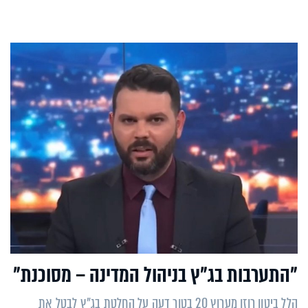
"התערבות בג"ץ בניהול המדינה – מסוכנת"
הלל ביטון רוזן מערוץ 20 בטור דעה על החלטת בג"ץ לבטל את