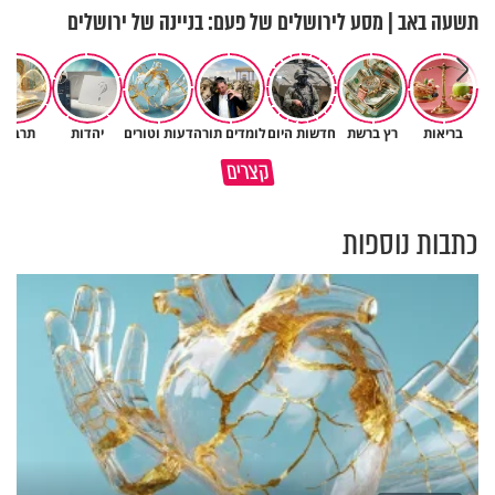
תשעה באב | מסע לירושלים של פעם: בניינה של ירושלים
בריאות
רץ ברשת
חדשות היום
לומדים תורה
דעות וטורים
יהדות
תרבות
מתחילים לעבוד לקראת ראש
הרגעים הקשים ביותר בחיים
קצרים
השנה החדשה
יכולים להצית את חיינו
כתבות נוספות