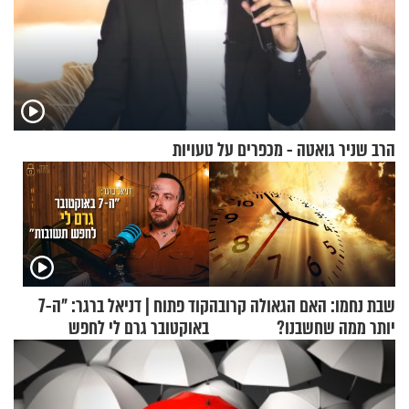
הרב שניר גואטה - מכפרים על טעויות
שבת נחמו: האם הגאולה קרובה
קוד פתוח | דניאל ברגר: "ה-7
יותר ממה שחשבנו?
באוקטובר גרם לי לחפש
תשובות"