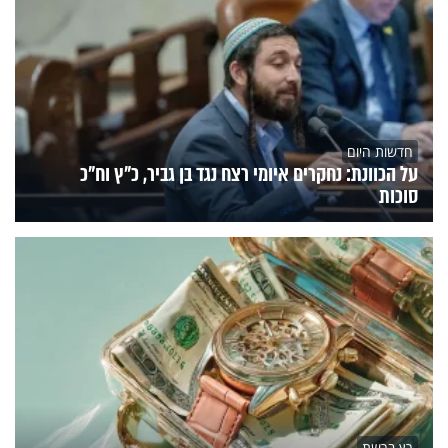
חדשות היום
על הכוונת: נחקרים איומי רצח נגד בן גביר, כ"ץ וח"כ
סוכות
רץ ברשת