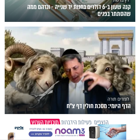
קנה שעון ב-6 דולרים בחנות יד שנייה - ונדהם ממה
שהסתתר בפנים
לומדים תורה
הדף היומי: מסכת חולין דף צ"ח
הנצפים
פעילות הידברות
תוכניות הערוץ
X
וידיאו מגזין