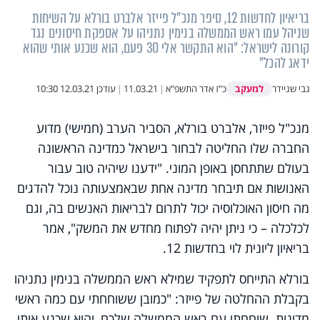
בריאיון לחדשות 12, סיפר מנכ"ל פייזר אלברט בורלא על השיחות
שניהל עמו ראש הממשלה בנימין נתניהו על אספקת חיסונים נגד
קורונה לישראל: "הוא התקשר אלי 30 פעם, הוא שכנע אותי שהוא
ידאג להכל"
למעקב
גבי שניידר
כ"ז אדר התשפ"א
|
11.03.21
|
עודכן
12.03.21 10:30
מנכ"ל פייזר, אלברט בורלא, הסביר הערב (חמישי) מדוע
החברה שלו החליטה לבחור בישראל כמדינה הראשונה
בעולם שתתחסן באופן המוני. "ידענו שיהיה טוב עבור
האנושות אם תיבחר מדינה אחת שבאמצעותה נוכל להדגים
מה חיסון האוכלוסיה יכול לתרום לבריאות האנשים בה, וגם
לכלכלה – כי ניתן יהיה לפתוח מחדש את המשק", אמר
בריאיון ליונית לוי בחדשות 12.
בורלא התייחס לתפקיד שמילא ראש הממשלה בנימין נתניהו
בקבלת ההחלטה של פייזר: "כמובן ששוחחתי עם כמה ראשי
מדינות. שוחחתי עם ראש הממשלה שלכם, והוא שכנע אותי