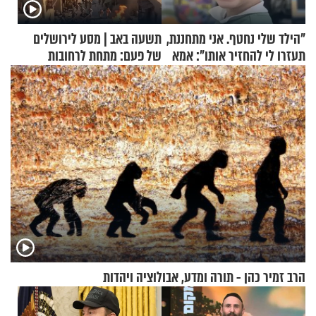
"הילד שלי נחטף. אני מתחננת,
תשעה באב | מסע לירושלים
תעזרו לי להחזיר אותו": אמא
של פעם: מתחת לרחובות
של יובל בן ה-4 בריאיון דומע
ירושלים
הרב זמיר כהן - תורה ומדע, אבולוציה ויהדות