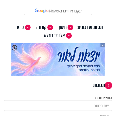
עקבו אחרינו ב-
News
תגיות ועדכונים:
חיסון
קורונה
פייזר
אלברט בורלא
X
🔇
תגובות
0
הוסיפו תגובה