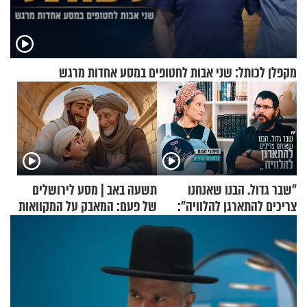
מקפלן לכותל: שני אבות לחטופים במסע אחדות מרגש
"שבר גדול. הבנו שאנחנו
תשעה באב | מסע לירושלים
צריכים להתארגן להלוויה":
של פעם: המאבק על המקוואות
זוגיות במבחן, הפעם עם מרים
וגד דנינו