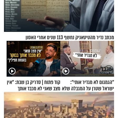
מכתב נדיר מהטיטאניק נחשף 113 שנים אחרי האסון
"הגמגום לא מגדיר אותי":
קוד פתוח | סדריק בן שבת: "אין
ישראל שטרן על המגבלה שלא
מצב שאני לא מכבד אותך
עוצרת אותו
בבוקר בהנחת תפילין"