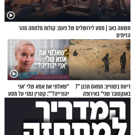
תשעה באב | מסע לירושלים של פעם: קולות מלחמה מהר
הזיתים
דיווח בשוויץ: חמאס תכנן "7
"שאלתי את אמא שלי 'אני
באוקטובר שני" באירופה
יהודייה?'": קטרין נמני על מסע
ההתחזקות המרגש