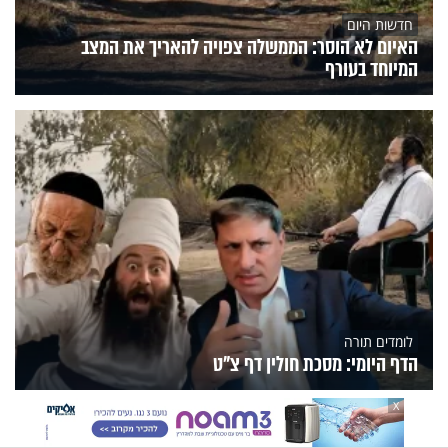
חדשות היום
האיום לא הוסר: הממשלה צפויה להאריך את המצב
המיוחד בעורף
לומדים תורה
הדף היומי: מסכת חולין דף צ"ט
X
הנצפים
פעילות הידברות
תוכניות הערוץ