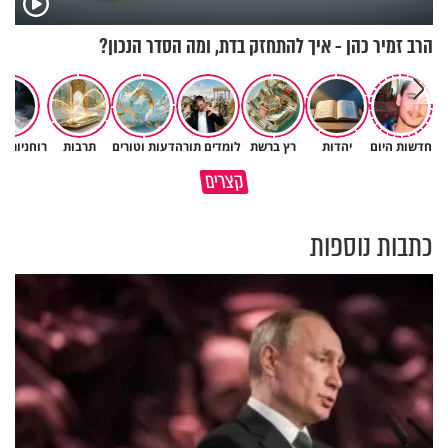
הרב זמיר כהן - איך להתחזק בדת, ומה הסדר הנכון?
חדשות היום
יהדות
רץ ברשת
לומדים תורה
דעות וטורים
תרבות
רוחניות ו
גם ׳הרע׳ זה הרחמים של בורא
קצרים
מדוע האמונה נמשלה למלח?
עולם
כתבות נוספות