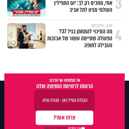
3
אחי, מחכים רק לך: יום התפילין
העולמי מגיע לתל אביב
תכני הידברות
4
מה הסיכוי להתחתן בגיל 37?
הפעולה שסיימה עשור של אכזבות
והובילה לחופה
אל תפספסו אף עדכון:
הרשמו לרשימת התפוצה שלנו
אני מסכים
למדיניות הפרטיות