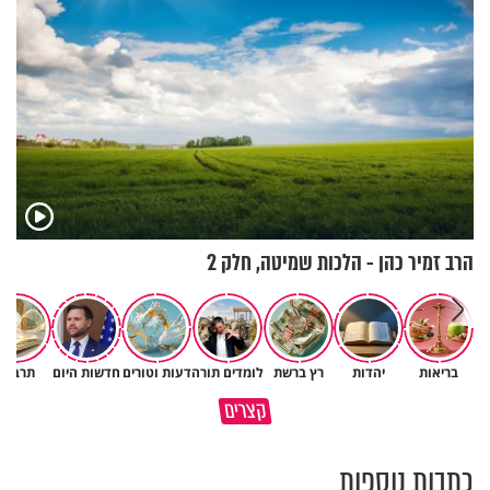
הרב זמיר כהן - הלכות שמיטה, חלק 2
בריאות
יהדות
רץ ברשת
לומדים תורה
דעות וטורים
חדשות היום
תרבות
גם ׳הרע׳ זה הרחמים של בורא
קצרים
מדוע האמונה נמשלה למלח?
עולם
כתבות נוספות