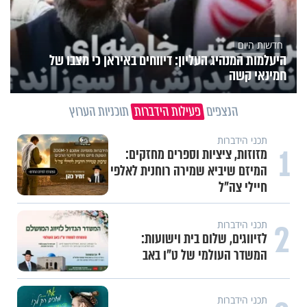
חדשות היום
היעלמות המנהיג העליון: דיווחים באיראן כי מצבו של
חמינאי קשה
הנצפים
פעילות הידברות
תוכניות הערוץ
תכני הידברות
1
מזוזות, ציציות וספרים מחזקים:
המיזם שיביא שמירה רוחנית לאלפי
חיילי צה"ל
2
תכני הידברות
לזיווגים, שלום בית וישועות:
המשדר העולמי של ט"ו באב
תכני הידברות