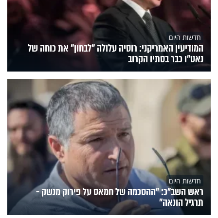
חדשות היום
המודיעין האמריקני: רוסיה עלולה "לבחון" את כוחה של
נאט"ו כבר בסתיו הקרוב
חדשות היום
ראש השב"כ: "ההסכמה של חמאס על פירוק מנשק -
תרגיל הונאה"