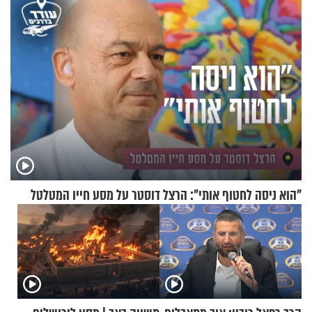
"הוא ניסה לחטוף אותי": הרצל דוסטר על מסע חייו המטלטל