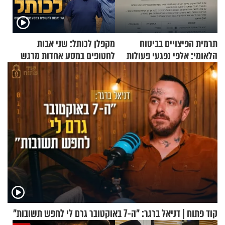
תרמית הפיצויים בביטוח
מקפלן לכותל: שני אבות
הלאומי: אלפי נפגעי פעולות
לחטופים במסע אחדות מרגש
איבה קיבלו כספים במירמה
קוד פתוח | דניאל ברגר: "ה-7 באוקטובר גרם לי לחפש תשובות"