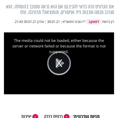
את הכרטיס הזה כדאי להכין גם אם הוא נראה מסובך בהתחלה. הוא
מורכב מכמה שכבות נייר ועיטורים, והתוצאה? מרהיבה. צפו
למעקב
רץ ברשת
י"ז שבט התשפ"א
|
30.01.21
|
עודכן
30.01.21 21:43
This
is
a
The media could not be loaded, either because the
modal
window.
server or network failed or because the format is not
supported.
Play
Video
תגיות ועדכונים:
כרטיס ברכה
יצירות