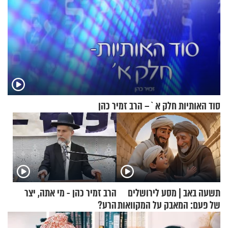
סוד האותיות חלק א`– הרב זמיר כהן
תשעה באב | מסע לירושלים
הרב זמיר כהן - מי אתה, יצר
של פעם: המאבק על המקוואות
הרע?