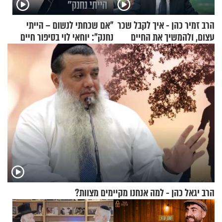
הרב זמיר כהן - איך לקבל שכר
"אם שכחתי לנשום – הייתי
עצום, ולהמשיך את החיים
נחנק": יוחאי לוי בסיפור חיים
כרגיל?
מעורר השראה
הרב יגאל כהן - למה אנחנו מקיימים מצוות?