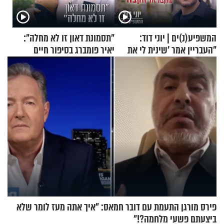
המשפיע(נ)ים | יוני דוד:
"תסמונת דאון זו לא מחלה":
"העבריין אמר 'שינית לי את
יאיר פומברג בסיפור חיים
החיים מהקצה אל הקצה'"
מעורר השראה
פירס מורגן התעמת עם דובר חמאס: "איך אתה מעז לומר שלא
ביצעתם פשעי מלחמה?!"