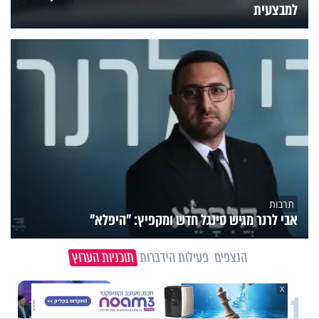
למבצעית
תרבות
אבי לרנר מגיש סינגל חדש ומקפיץ: "היפלא"
הנצפים
פעילות הידברות
תוכניות הערוץ
X
1
תכני ערוץ הידברות
חלום אדיר: מקבץ סגולות