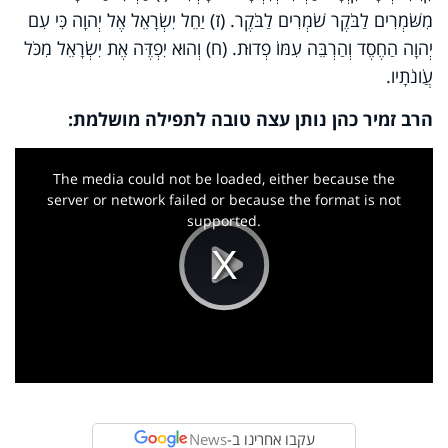
מִשֹּׁמְרִים לַבֹּקֶר שֹׁמְרִים לַבֹּקֶר. (ז) יַחֵל יִשְׂרָאֵל אֶל יְהוָה כִּי עִם
יְהוָה הַחֶסֶד וְהַרְבֵּה עִמּוֹ פְדוּת. (ח) וְהוּא יִפְדֶּה אֶת יִשְׂרָאֵל מִכֹּל
עֲו‍ֹנֹתָיו.
הרב זמיר כהן נותן עצה טובה לתפילה מושלמת:
This
is
a
The media could not be loaded, either because the
modal
window.
server or network failed or because the format is not
supported.
Play
Video
עקבו אחרינו ב-
News