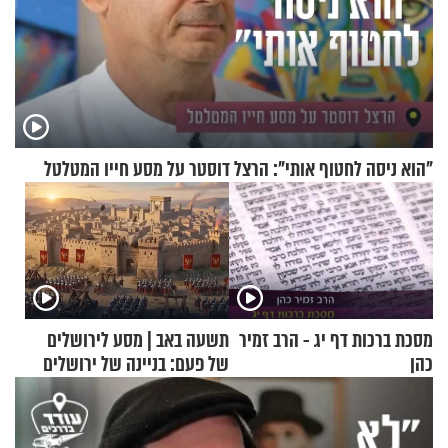
"הוא ניסה לחטוף אותי": הרצל דוסטר על מסע חייו המטלטל
מסכת ברכות דף יג - הרב זמיר
תשעה באב | מסע לירושלים
כהן
של פעם: בניינה של ירושלים