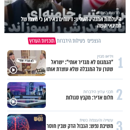
חדשות היום
היעלמות המנהיג העליון: דיווחים באיראן כי מצבו של
חמינאי קשה
הנצפים
פעילות הידברות
תוכניות הערוץ
1
וידיאו מגזין
"הגמגום לא מגדיר אותי": ישראל
שטרן על המגבלה שלא עוצרת אותו
2
תכני ערוץ הידברות
חלום אדיר: מקבץ סגולות
3
עשייה והעצמה נשית
משיבת נפש: הגבול הדק שבין חוסר