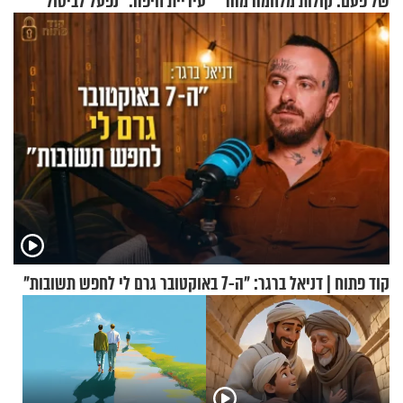
של פעם: קולות מלחמה מהר
עיריית חיפה: ״נפעל לביטול
הזיתים
ברית הערים התאומות״
קוד פתוח | דניאל ברגר: "ה-7 באוקטובר גרם לי לחפש תשובות"