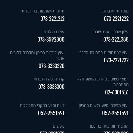
מזכירות הידברות
תרומות ושותפות בהידברות
073-2221212
073-2221222
עלון שבת - עונג שבת
עולם הילדים
073-3592800
073-2221388
יעוץ למתחזקים בתחילת הדרך
יעוץ לילדות בסיכון והדרכה להורים -
אתגר
073-2221232
073-3333320
יעוץ לנשים בטהרת המשפחה -
קו ההלכה הידברות
מתחברות
073-3333300
02-6301516
יעוץ תמיכה וסיוע לנשים בהריון
דיווח וסיוע במקרי התבוללות
052-9551591
052-9551591
הזמנת חוגי בית (בחינם)
נופשים