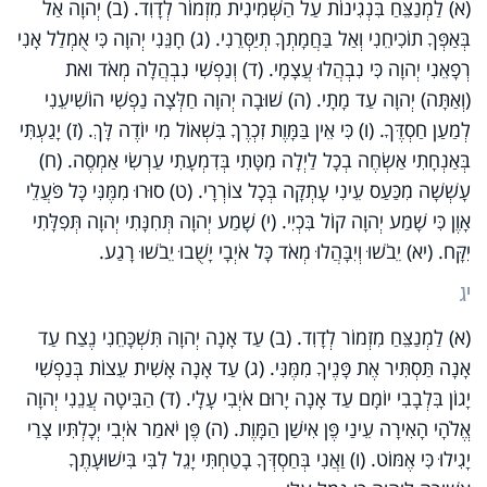
(א) לַמְנַצֵּחַ בִּנְגִינוֹת עַל הַשְּׁמִינִית מִזְמוֹר לְדָוִד. (ב) יְהוָה אַל
בְּאַפְּךָ תוֹכִיחֵנִי וְאַל בַּחֲמָתְךָ תְיַסְּרֵנִי. (ג) חָנֵּנִי יְהוָה כִּי אֻמְלַל אָנִי
רְפָאֵנִי יְהוָה כִּי נִבְהֲלוּ עֲצָמָי. (ד) וְנַפְשִׁי נִבְהֲלָה מְאֹד ואת
(וְאַתָּה) יְהוָה עַד מָתָי. (ה) שׁוּבָה יְהוָה חַלְּצָה נַפְשִׁי הוֹשִׁיעֵנִי
לְמַעַן חַסְדֶּךָ. (ו) כִּי אֵין בַּמָּוֶת זִכְרֶךָ בִּשְׁאוֹל מִי יוֹדֶה לָּךְ. (ז) יָגַעְתִּי
בְּאַנְחָתִי אַשְׂחֶה בְכָל לַיְלָה מִטָּתִי בְּדִמְעָתִי עַרְשִׂי אַמְסֶה. (ח)
עָשְׁשָׁה מִכַּעַס עֵינִי עָתְקָה בְּכָל צוֹרְרָי. (ט) סוּרוּ מִמֶּנִּי כָּל פֹּעֲלֵי
אָוֶן כִּי שָׁמַע יְהוָה קוֹל בִּכְיִי. (י) שָׁמַע יְהוָה תְּחִנָּתִי יְהוָה תְּפִלָּתִי
יִקָּח. (יא) יֵבֹשׁוּ וְיִבָּהֲלוּ מְאֹד כָּל אֹיְבָי יָשֻׁבוּ יֵבֹשׁוּ רָגַע.
יג
(א) לַמְנַצֵּחַ מִזְמוֹר לְדָוִד. (ב) עַד אָנָה יְהוָה תִּשְׁכָּחֵנִי נֶצַח עַד
אָנָה תַּסְתִּיר אֶת פָּנֶיךָ מִמֶּנִּי. (ג) עַד אָנָה אָשִׁית עֵצוֹת בְּנַפְשִׁי
יָגוֹן בִּלְבָבִי יוֹמָם עַד אָנָה יָרוּם אֹיְבִי עָלָי. (ד) הַבִּיטָה עֲנֵנִי יְהוָה
אֱלֹהָי הָאִירָה עֵינַי פֶּן אִישַׁן הַמָּוֶת. (ה) פֶּן יֹאמַר אֹיְבִי יְכָלְתִּיו צָרַי
יָגִילוּ כִּי אֶמּוֹט. (ו) וַאֲנִי בְּחַסְדְּךָ בָטַחְתִּי יָגֵל לִבִּי בִּישׁוּעָתֶךָ