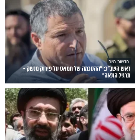
חדשות היום
ראש השב"כ: "ההסכמה של חמאס על פירוק מנשק -
תרגיל הונאה"