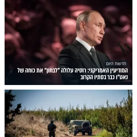
חדשות היום
המודיעין האמריקני: רוסיה עלולה "לבחון" את כוחה של
נאט"ו כבר בסתיו הקרוב