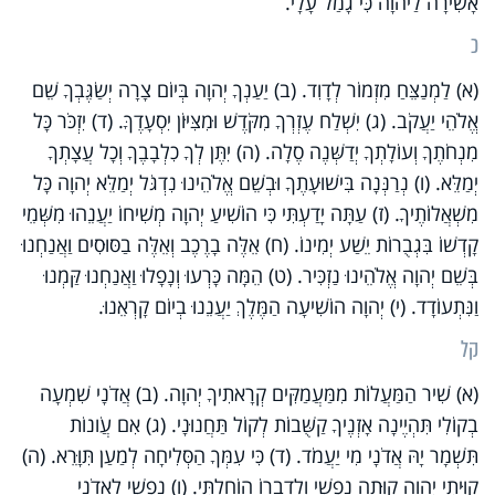
אָשִׁירָה לַיהוָה כִּי גָמַל עָלָי.
כ
(א) לַמְנַצֵּחַ מִזְמוֹר לְדָוִד. (ב) יַעַנְךָ יְהוָה בְּיוֹם צָרָה יְשַׂגֶּבְךָ שֵׁם
אֱלֹהֵי יַעֲקֹב. (ג) יִשְׁלַח עֶזְרְךָ מִקֹּדֶשׁ וּמִצִּיּוֹן יִסְעָדֶךָּ. (ד) יִזְכֹּר כָּל
מִנְחֹתֶךָ וְעוֹלָתְךָ יְדַשְּׁנֶה סֶלָה. (ה) יִתֶּן לְךָ כִלְבָבֶךָ וְכָל עֲצָתְךָ
יְמַלֵּא. (ו) נְרַנְּנָה בִּישׁוּעָתֶךָ וּבְשֵׁם אֱלֹהֵינוּ נִדְגֹּל יְמַלֵּא יְהוָה כָּל
מִשְׁאֲלוֹתֶיךָ. (ז) עַתָּה יָדַעְתִּי כִּי הוֹשִׁיעַ יְהוָה מְשִׁיחוֹ יַעֲנֵהוּ מִשְּׁמֵי
קָדְשׁוֹ בִּגְבֻרוֹת יֵשַׁע יְמִינוֹ. (ח) אֵלֶּה בָרֶכֶב וְאֵלֶּה בַסּוּסִים וַאֲנַחְנוּ
בְּשֵׁם יְהוָה אֱלֹהֵינוּ נַזְכִּיר. (ט) הֵמָּה כָּרְעוּ וְנָפָלוּ וַאֲנַחְנוּ קַּמְנוּ
וַנִּתְעוֹדָד. (י) יְהוָה הוֹשִׁיעָה הַמֶּלֶךְ יַעֲנֵנוּ בְיוֹם קָרְאֵנוּ.
קל
(א) שִׁיר הַמַּעֲלוֹת מִמַּעֲמַקִּים קְרָאתִיךָ יְהוָה. (ב) אֲדֹנָי שִׁמְעָה
בְקוֹלִי תִּהְיֶינָה אָזְנֶיךָ קַשֻּׁבוֹת לְקוֹל תַּחֲנוּנָי. (ג) אִם עֲו‍ֹנוֹת
תִּשְׁמָר יָהּ אֲדֹנָי מִי יַעֲמֹד. (ד) כִּי עִמְּךָ הַסְּלִיחָה לְמַעַן תִּוָּרֵא. (ה)
קִוִּיתִי יְהוָה קִוְּתָה נַפְשִׁי וְלִדְבָרוֹ הוֹחָלְתִּי. (ו) נַפְשִׁי לַאדֹנָי