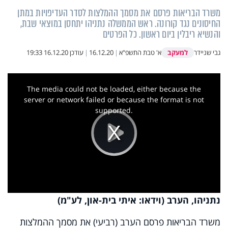
משרד הבריאות פרסם את מסמך ההמלצות לסדר העדיפויות במתן
החיסונים נגד קורונה. ראש הממשלה נתניהו יתחסן במוצאי שבת,
והנשיא ריבלין ביום ראשון. כל הפרטים
למעקב
גבי שניידר
א' טבת התשפ"א
|
16.12.20
|
עודכן
16.12.20 19:33
This
is
a
The media could not be loaded, either because the
modal
window.
server or network failed or because the format is not
supported.
Play
Video
נתניהו, הערב (וידאו: איתי בית-און, לע"מ)
משרד הבריאות פרסם הערב (רביעי) את מסמך ההמלצות