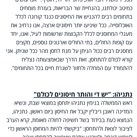
כמיטב יכולתנו, בהנחיית שר הבריאות, בעזרת מומחים
בתחומים רבים להנגיש את החיסונים כנגד קורונה לכלל
האוכלוסייה. ככל שיגיעו יותר חיסונים ארצה, אנו נרחיב את
מעגלי המחוסנים לכלל הקבוצות שרשומות לעיל, ואנו, יחד
עם קופות החולים, בתי החולים וארגונים נוספים, מקצים
מחסנים רבים ככול הניתן על מנת לחסן מהר ככל שניתן. אני
קורא לכולם להתחסן. זאת הדרך שבאמצעותה נצליח
להתמודד עם המחלה ולחזור לשגרת חיים בכל התחומים".
נתניהו: "יש די והותר חיסונים לכולם"
ראש הממשלה בנימין נתניהו יתחסן במוצאי שבת, ונשיא
המדינה ראובן ריבלין יקבל את החיסון ביום ראשון. נתניהו,
הנמצא כעת בבידוד בשל חשיפה לחולה מאומת, קרא הערב
לציבור לצאת ולהתחסן: "ביקשתי להיות המחוסן הראשון כדי
לשמש דוגמה ולשכנע אתכם שאפשר להתחסן וצריך