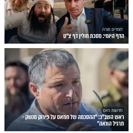
לומדים תורה
הדף היומי: מסכת חולין דף צ"ט
חדשות היום
ראש השב"כ: "ההסכמה של חמאס על פירוק מנשק -
תרגיל הונאה"