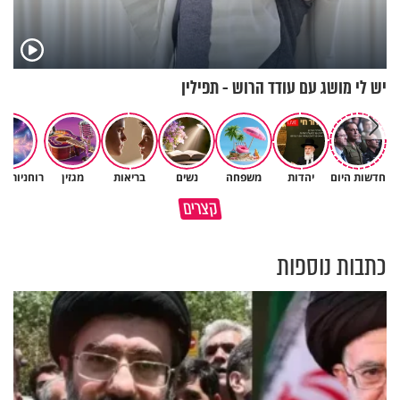
יש לי מושג עם עודד הרוש - תפילין
חדשות היום
יהדות
משפחה
נשים
בריאות
מגזין
רוחניות ו
גם ׳הרע׳ זה הרחמים של בורא
קצרים
מדוע האמונה נמשלה למלח?
עולם
כתבות נוספות