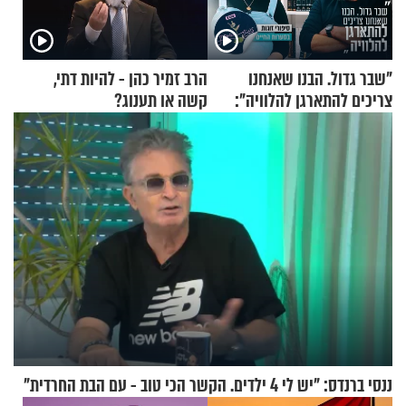
"שבר גדול. הבנו שאנחנו
הרב זמיר כהן - להיות דתי,
צריכים להתארגן להלוויה":
קשה או תענוג?
זוגיות במבחן, הפעם עם מרים
וגד דנינו
ננסי ברנדס: "יש לי 4 ילדים. הקשר הכי טוב - עם הבת החרדית"