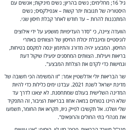
גיל 16; מחלימים; נשים בהריון; נשים מיניקות; אנשים עם
היסטוריה של תגובות יתר קשות – אנפילקסיס; נשים
המתכננות להרות – עד חודש לאחר קבלת חיסון שני.
הוועדה ציינה, כי "סדר העדיפויות מושפע על ידי אילוצים
לוגיסטיים ומיגבלת יכולת החיסון של הצוותים באתרי
החיסון. המבצע יהיה מדורג והתיזמון ינסה למקסם בטיחות,
בריאות ויעילות. הצוותים המחסנים יפעילו שיקול דעת
וגמישות כדי לקדם את הצלחת המבצע".
שר הבריאות יולי אדלשטיין אמר: "זו המשימה הכי חשובה של
מדינת ישראל לשנת 2021. עבדנו ימים כלילות כדי להיות
המדינה השלישית בעולם שמתחסנת. לא יצאנו לדרך עד
שלא היינו בטוחים במאה אחוז בבריאות הציבור, זה התפקיד
שלי ושלנו. אל תקשיבו לפייק ניוז, תקראו את החומר, תשמעו
את מנהלי בתי החולים והרופאים".
מנכ"ל משרד הבריאות, פרופ' חזי לוי, הוסיף: "אנו עושים