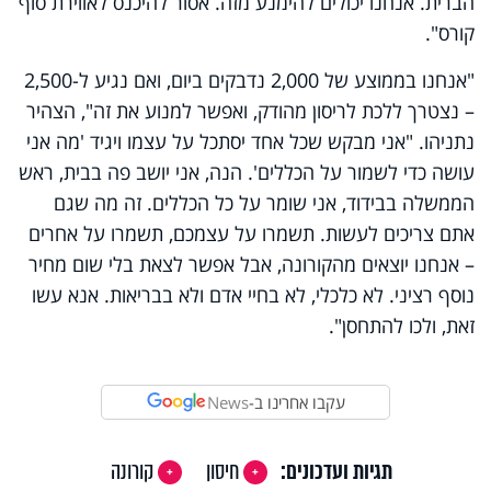
הברית. אנחנו יכולים להימנע מזה. אסור להיכנס לאווירת סוף
קורס".
"אנחנו בממוצע של 2,000 נדבקים ביום, ואם נגיע ל-2,500
– נצטרך ללכת לריסון מהודק, ואפשר למנוע את זה", הצהיר
נתניהו. "אני מבקש שכל אחד יסתכל על עצמו ויגיד 'מה אני
עושה כדי לשמור על הכללים'. הנה, אני יושב פה בבית, ראש
הממשלה בבידוד, אני שומר על כל הכללים. זה מה שגם
אתם צריכים לעשות. תשמרו על עצמכם, תשמרו על אחרים
– אנחנו יוצאים מהקורונה, אבל אפשר לצאת בלי שום מחיר
נוסף רציני. לא כלכלי, לא בחיי אדם ולא בבריאות. אנא עשו
זאת, ולכו להתחסן".
עקבו אחרינו ב-
News
תגיות ועדכונים:
חיסון
קורונה