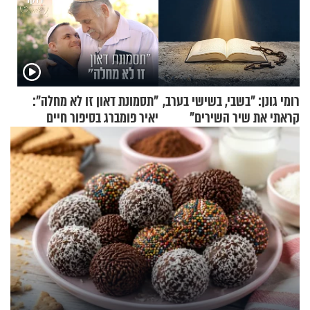
רומי גונן: "בשבי, בשישי בערב,
"תסמונת דאון זו לא מחלה":
קראתי את שיר השירים"
יאיר פומברג בסיפור חיים
מעורר השראה