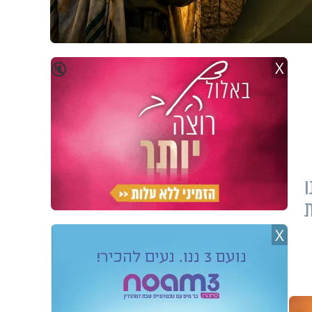
X
🔇
ו
ת
X