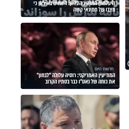
היעלמות המנהיג העליון: דיווחים באיראן כי
מצבו של חמינאי קשה
חדשות היום
המודיעין האמריקני: רוסיה עלולה "לבחון"
את כוחה של נאט"ו כבר בסתיו הקרוב