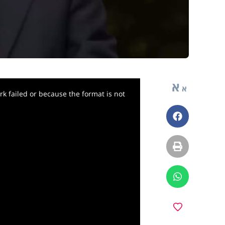
א
א
k failed or because the format is not
פייסבוק
הדפסה
ווטסאפ
y
מועדפים