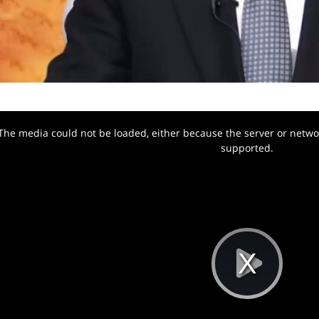
The media could not be loaded, either because the server or networ
w.
supported.
Pla