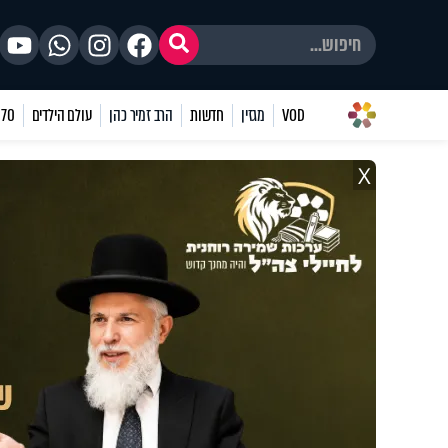
VOD
מגזין
חדשות
הרב זמיר כהן
עולם הילדים
70 שאלות
X