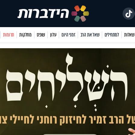
למתחילים
שאל את הרב
זמני היום
עלון
שופס
מחלקות
תרומות