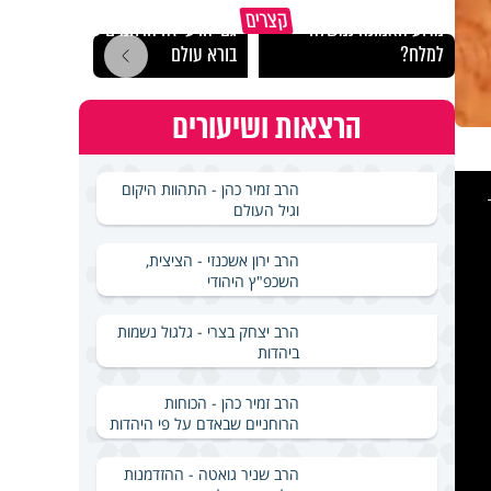
קצרים
מדוע האמונה נמשלה
גם ׳הרע׳ זה הרחמים של
האם מ
למלח?
בורא עולם
בשבת
הרצאות ושיעורים
This
הרב זמיר כהן - התהוות היקום
is
a
וגיל העולם
modal
windo
הרב ירון אשכנזי - הציצית,
השכפ"ץ היהודי
הרב יצחק בצרי - גלגול נשמות
ביהדות
הרב זמיר כהן - הכוחות
הרוחניים שבאדם על פי היהדות
הרב שניר גואטה - ההזדמנות