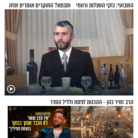
השבועי: נזקי העצלות ורווחי
וסבתא? החוקרים אומרים שזה
הזריזות לגוף ולנשמה
מתכון מנצח
הרב זמיר כהן - ההכנות לפסח ולליל הסדר