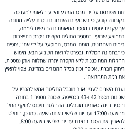
דוח שפורסם על ידי מרכז המידע והידע הלאומי למערכה
בקורונה קובע, כי בשבועיים האחרונים ניכרת עלייה מתונה
אך עקבית יחסית במספר המאומתים החדשים ליממה,
בממוצע שבועי. במספר החולים הקשים ניכרת התייצבות
בימים האחרונים. מומחי המרכז, המופעל על ידי אמ"ן, צופים
כי "בתמונה הכוללת, ובפרט לקראת השבוע הבא, מימוש
ההקלות המתוכננות ללא הקפדה יתרה שתלווה אותן (מסכות,
ריחוק חברתי, אכיפה וכו') בכלל המגזרים במדינה, צפוי להאיץ
את רמת התחלואה".
ועדת השרים לעניין אזור מוגבל החליטה אמש להכריז על
שכונות מספר 42 ו-43 בכסייפה, שכונה מספר 1 בחורה
והכפר ריינה כאזורים מוגבלים. ההחלטה תיכנס לתוקף החל
מהשעה 17:00 ועד יום שלישי באותה שעה. כמו כן, הוחלט
להאריך את הסגר בנצרת עד יום שלישי בשעה 8:00,