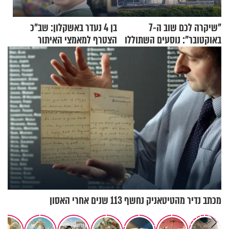
"שיקרה לכם שוב ה-7
בן 4 נעדר באשקלון: שב"כ
באוקטובר": נוסעים השתוללו
הצטרף למאמצי האיתור
בטיסה לפרנקפורט ונעצרו
לאחר שתקפו שוטרים
מכתב נדיר מהטיטאניק נחשף 113 שנים אחרי האסון