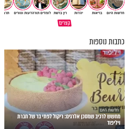
חדשות היום
בריאות
יהדות
רץ ברשת
לומדים תורה
דעות וטורים
תרבות
פותחים פתח קטן - ומקבלים עול
קצרים
תשתמש באהבה של השם לטובתך
עצום
כתבות נוספות
חדשות היום
מחשש לרכיב שמסכן אלרגים: ריקול לפתי בר של חברת
ויליפוד